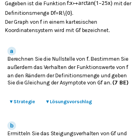
Gegeben ist die Funktion
mit der
f
:
x
↦
arctan
(
1
−
2
5
x
)
Definitionsmenge
.
D
f
=
ℝ
\
{
0
}
Der Graph von
in einem kartesischen
f
Koordinatensystem wird mit
bezeichnet.
G
f
Berechnen Sie die Nullstelle von
. Bestimmen Sie
f
außerdem das Verhalten der Funktionswerte von
f
an den Rändern der Definitionsmenge und geben
Sie die Gleichung der Asymptote von
an.
(7 BE)
G
f
▾
Strategie
▾
Lösungsvorschlag
Ermitteln Sie das Steigungsverhalten von
und
G
f