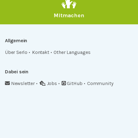
Mitmachen
Allgemein
Über Serlo
Kontakt
Other Languages
Dabei sein
Newsletter
Jobs
GitHub
Community
Products
Serlo Editor
Metadata API
iFrame API
Rechtlich