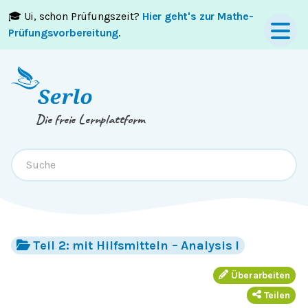
🎓 Ui, schon Prüfungszeit?
Hier geht's zur Mathe-
Springe zum
Inhalt
oder
Footer
Prüfungsvorbereitung
.
Die freie Lernplattform
Teil 2: mit Hilfsmitteln – Analysis I
Überarbeiten
Teilen