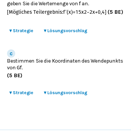
geben Sie die Wertemenge von
an.
f
(5 BE)
[
Mögliches Teilergebnis
:
f
′
(
x
)
=
1
5
x
2
−
2
x
+
0,4
]
▾
Strategie
▾
Lösungsvorschlag
Bestimmen Sie die Koordinaten des Wendepunkts
von
.
G
f
(5 BE)
▾
Strategie
▾
Lösungsvorschlag