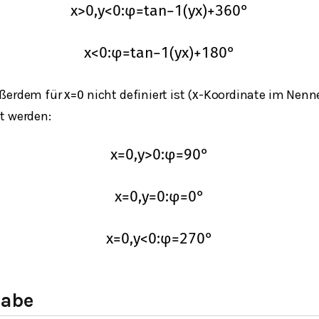
x
>
0
,
y
<
0
:
φ
=
t
a
n
−
1
(
y
x
)
+
360
°
x
<
0
:
φ
=
t
a
n
−
1
(
y
x
)
+
180
°
ußerdem für
nicht definiert ist (
-Koordinate im Nenner
x
=
0
x
t werden:
x
=
0
,
y
>
0
:
φ
=
90
°
x
=
0
,
y
=
0
:
φ
=
0
°
x
=
0
,
y
<
0
:
φ
=
270
°
gabe