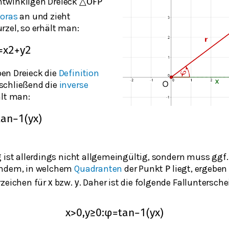
twinkligen Dreieck
△
O
F
P
goras
an und zieht
rzel, so erhält man:
=
x
2
+
y
2
en Dreieck die
Definition
schließend die
inverse
ält man:
t
a
n
−
1
(
y
x
)
 ist allerdings nicht allgemeingültig, sondern muss ggf.
chdem, in welchem
Quadranten
der Punkt
liegt, ergeben
P
rzeichen für
bzw.
. Daher ist die folgende Falluntersch
x
y
x
>
0
,
y
≥
0
:
φ
=
tan
−
1
(
y
x
)