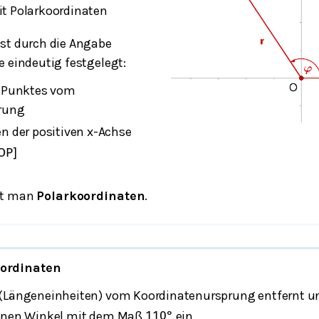
it Polarkoordinaten
st durch die Angabe
e eindeutig festgelegt:
 Punktes vom
rung
n der positiven x-Achse
O
P
]
t man
Polarkoordinaten
.
oordinaten
(Längeneinheiten) vom Koordinatenursprung entfernt un
einen Winkel mit dem Maß
ein.
110
°