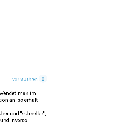
vor 8 Jahren
 "Wendet man im
ion an, so erhält
cher und "schneller",
 und Inverse