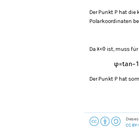
Der Punkt P hat die
Polarkoordinaten be
Da
ist, muss fü
x
<
0
φ
=
t
a
n
−
Der Punkt P hat som
Dieses
CC BY-