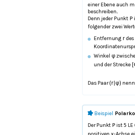
einer Ebene auch m
beschreiben.
Denn jeder Punkt
i
P
folgender zwei Wert
Entfernung
des
r
Koordinatenursp
Winkel
zwische
φ
und der Strecke
[
Das Paar
nenn
(
r
|
φ
)
Beispiel
Polark
Der Punkt
ist
LE 
P
5
positiven x-Achse 