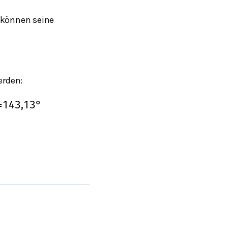
 können seine
erden:
=
143,13
°