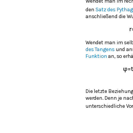
Wendet man im rech
den
Satz des Pytha
anschließend die Wu
r
Wendet man im selb
des Tangens
und an
Funktion
an, so erh
φ
=
Die letzte Beziehung
werden. Denn je na
unterschiedliche Vo