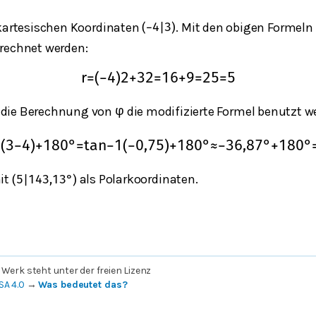
 kartesischen Koordinaten
. Mit den obigen Formeln
(
−
4
|
3
)
rechnet werden:
r
=
(
−
4
)
2
+
3
2
=
16
+
9
=
25
=
5
r die Berechnung von
die modifizierte Formel benutzt w
φ
1
(
3
−
4
)
+
180
°
=
t
a
n
−
1
(
−
0,75
)
+
180
°
≈
−
36,87
°
+
180
°
it
als Polarkoordinaten.
(
5
|
143,13
°
)
 Werk steht unter der freien Lizenz
SA 4.0
→
Was bedeutet das?