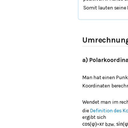
Somit lauten seine
Umrechnun
a) Polarkoordin
Man hat einen Pun
Koordinaten berech
Wendet man im rech
die
Definition des K
ergibt sich
bzw.
cos
(
φ
)
=
x
r
sin
(