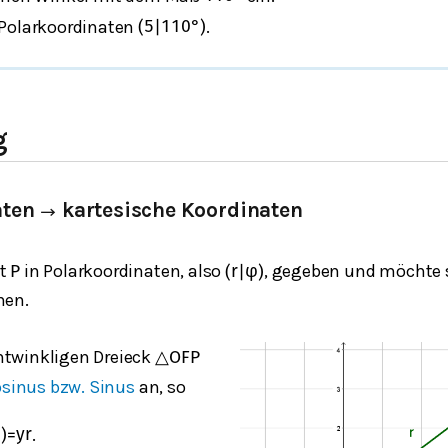
 Polarkoordinaten
.
(
5
|
110
°
)
g
aten
kartesische Koordinaten
→
kt
in Polarkoordinaten, also
, gegeben und möchte 
P
(
r
|
φ
)
nen.
twinkligen Dreieck
△
O
F
P
osinus bzw. Sinus
an, so
.
φ
)
=
y
r