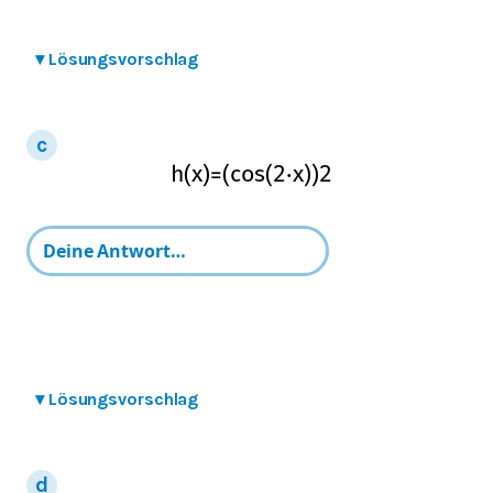
▾
Lösungsvorschlag
h
(
x
)
=
(
cos
(
2
⋅
x
)
)
2
▾
Lösungsvorschlag