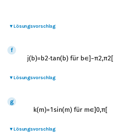
▾
Lösungsvorschlag
j
(
b
)
=
b
2
⋅
tan
(
b
)
für
b
∈
]
−
π
2
,
π
2
[
▾
Lösungsvorschlag
k
(
m
)
=
1
sin
(
m
)
für
m
∈
]
0
,
π
[
▾
Lösungsvorschlag