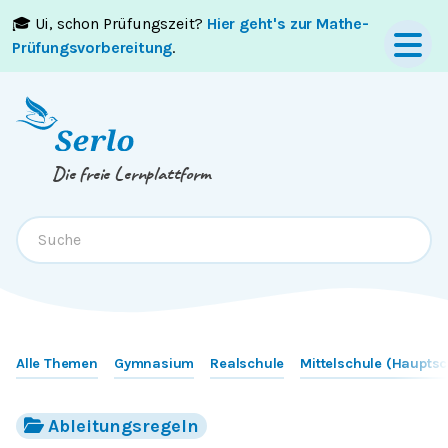
🎓 Ui, schon Prüfungszeit?
Hier geht's zur Mathe-
Springe zum
Inhalt
oder
Footer
Prüfungsvorbereitung
.
Die freie Lernplattform
Alle Themen
Gymnasium
Realschule
Mittelschule (Hauptsc
Ableitungsregeln