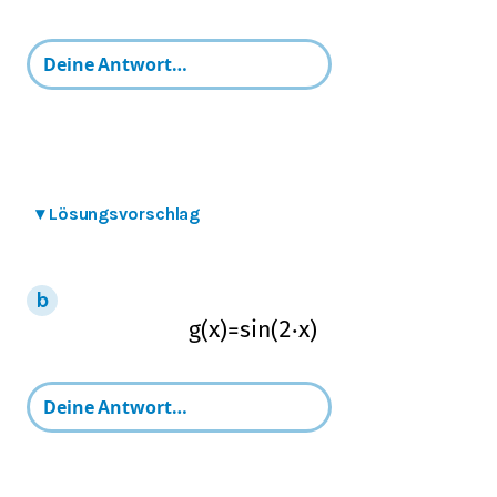
▾
Lösungsvorschlag
g
(
x
)
=
sin
(
2
⋅
x
)