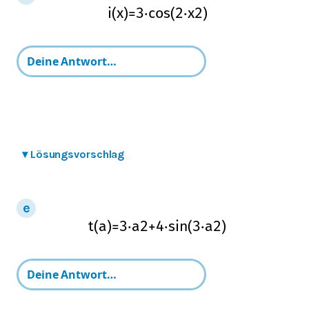
i
(
x
)
=
3
⋅
cos
(
2
⋅
x
2
)
▾
Lösungsvorschlag
t
(
a
)
=
3
⋅
a
2
+
4
⋅
sin
(
3
⋅
a
2
)