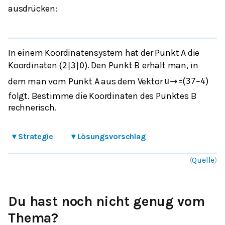
ausdrücken:
In einem Koordinatensystem hat der Punkt A die
Koordinaten
. Den Punkt B erhält man, in
(
2
|
3
|
0
)
dem man vom Punkt A aus dem Vektor
u
→
=
(
3
7
−
4
)
folgt. Bestimme die Koordinaten des Punktes B
rechnerisch.
▾
Strategie
▾
Lösungsvorschlag
(
Quelle
)
Du hast noch nicht genug vom
Thema?