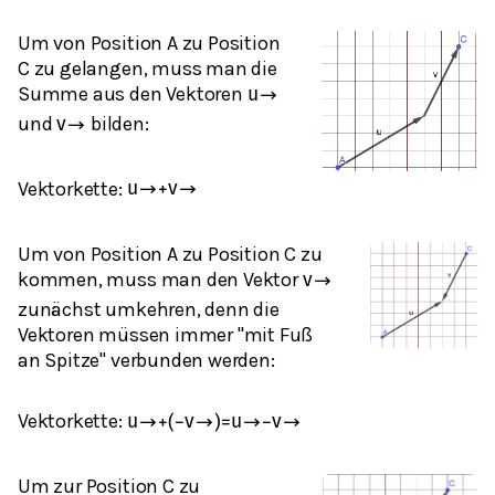
Um von Position A zu Position
C zu gelangen, muss man die
Summe aus den Vektoren
u
→
und
bilden:
v
→
Vektorkette:
u
→
+
v
→
Um von Position A zu Position C zu
kommen, muss man den Vektor
v
→
zunächst umkehren, denn die
Vektoren müssen immer "mit Fuß
an Spitze" verbunden werden:
Vektorkette:
u
→
+
(
−
v
→
)
=
u
→
−
v
→
Um zur Position C zu