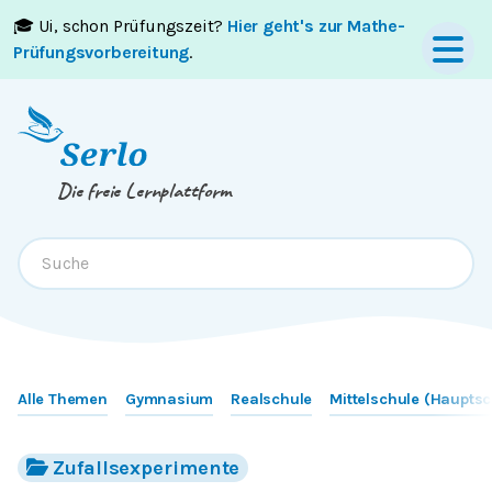
🎓 Ui, schon Prüfungszeit?
Hier geht's zur Mathe-
Springe zum
Inhalt
oder
Footer
Prüfungsvorbereitung
.
Die freie Lernplattform
Alle Themen
Gymnasium
Realschule
Mittelschule (Hauptsc
Zufallsexperimente