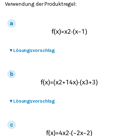
Verwendung der Produktregel:
f
(
x
)
=
x
2
⋅
(
x
−
1
)
▾
Lösungsvorschlag
f
(
x
)
=
(
x
2
+
1
4
x
)
⋅
(
x
3
+
3
)
▾
Lösungsvorschlag
f
(
x
)
=
4
x
2
⋅
(
−
2
x
−
2
)