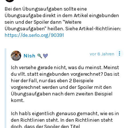
Bei den Übungsaufgaben sollte eine
Übungsaufgabe direkt in dem Artikel eingebunden
sein und der Spoiler dann "Weitere
Übungsaufgaben" heißen. Siehe Artikel-Richtlinien:
https://de.serlo.org/90391
vor 8 Jahren
Nish
Ich versehe gerade nicht, was du meinst. Meinst
du vllt. statt eingebunden vorgerechnet? Das ist
hier der Fall, nur das eben 2 Beispiele
vorgerechnet werden und der Spoiler mit den
Übungsaufgaben nach dem zweiten Beispiel
komt.
Ich hab's eigentlich genauso gemacht, wie es in
den Richtlinien steht. In den Richtlinien steht
doch, dass der Spoiler den Titel