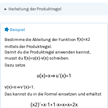
▸
Herleitung der Produktregel
Beispiel
Bestimme die Ableitung der Funktion
f
(
x
)
=
x
2
mittels der Produktregel.
Damit du die Produktregel anwenden kannst,
musst du
schreiben.
f
(
x
)
=
u
(
x
)
⋅
v
(
x
)
Dazu setze
u
(
x
)
=
x
⇒
u
′
(
x
)
=
1
.
v
(
x
)
=
x
⇒
v
′
(
x
)
=
1
Das kannst du in die Formel einsetzen und erhältst
(
x
2
)
′
=
x
⋅
1
+
1
⋅
x
=
x
+
x
=
2
x