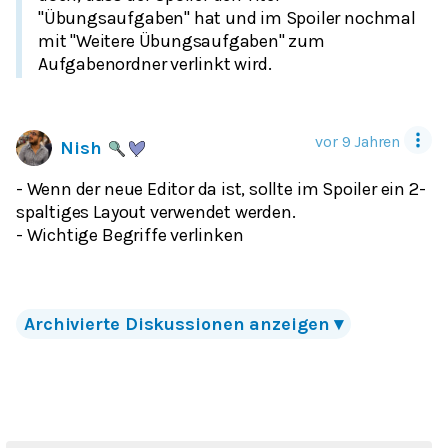
"Übungsaufgaben" hat und im Spoiler nochmal
mit "Weitere Übungsaufgaben" zum
vor 9 Jahren
Nish
- Wenn der neue Editor da ist, sollte im Spoiler ein 2-
spaltiges Layout verwendet werden.
- Wichtige Begriffe verlinken
Archivierte
Diskussionen
anzeigen
▾