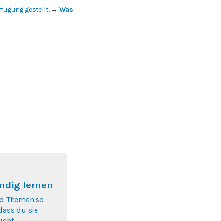
fügung gestellt.
→
Was
ndig lernen
nd Themen so
 dass du sie
icht