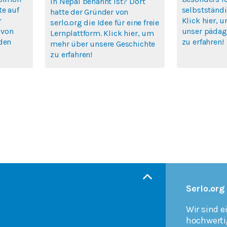
in Nepal benannt ist? Dort
te auf
selbstständi
hatte der Gründer von
r
Klick hier, 
serlo.org die Idee für eine freie
 von
unser pädag
Lernplattform. Klick hier, um
rden
zu erfahren!
mehr über unsere Geschichte
zu erfahren!
Serlo.org
Wir sind e
hochwerti