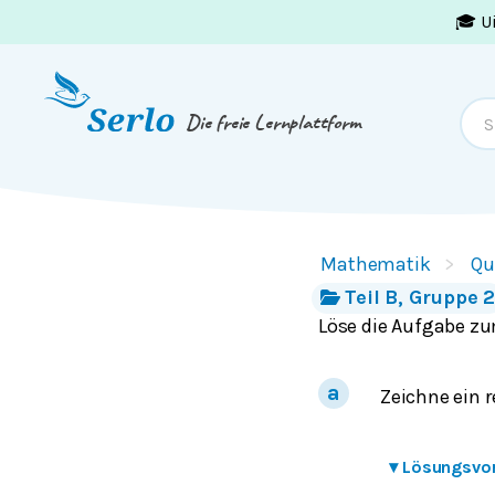
🎓 U
Springe zum
Inhalt
oder
Footer
Die freie Lernplattform
Mathematik
Qu
Teil B, Gruppe 
Löse die Aufgabe zu
Zeichne ein 
▾
Lösungsvo