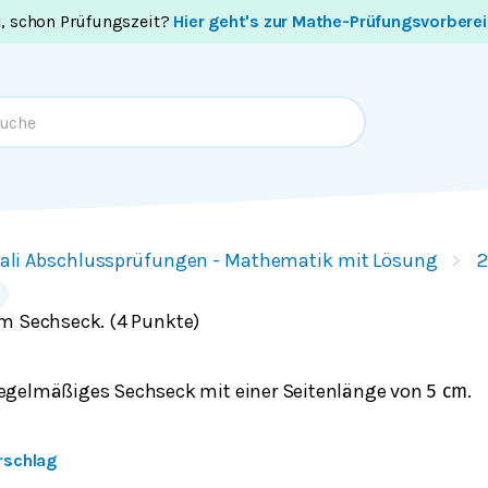
i, schon Prüfungszeit?
Hier geht's zur Mathe-Prüfungsvorbere
ali Abschlussprüfungen - Mathematik mit Lösung
2
2
m Sechseck. (4 Punkte)
regelmäßiges Sechseck mit einer Seitenlänge von
.
5
c
m
rschlag