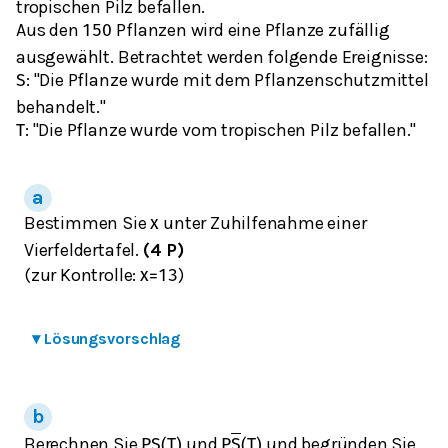
tropischen Pilz befallen.
Aus den
Pflanzen wird eine Pflanze zufällig
150
ausgewählt. Betrachtet werden folgende Ereignisse:
: "Die Pflanze wurde mit dem Pflanzenschutzmittel
S
behandelt."
: "Die Pflanze wurde vom tropischen Pilz befallen."
T
Bestimmen Sie
unter Zuhilfenahme einer
x
Vierfeldertafel.
(4 P)
(zur Kontrolle:
)
x
=
13
▾
Lösungsvorschlag
Berechnen Sie
und
und begründen Sie,
P
S
(
T
)
P
S
(
T
)