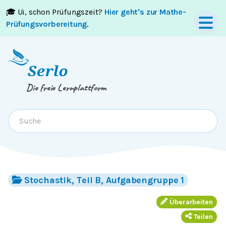
🎓 Ui, schon Prüfungszeit?
Hier geht's zur Mathe-
Springe zum
Inhalt
oder
Footer
Prüfungsvorbereitung
.
Die freie Lernplattform
Stochastik, Teil B, Aufgabengruppe 1
Überarbeiten
Teilen