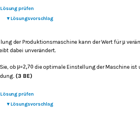
e Lösung prüfen
▾
Lösungsvorschlag
llung der Produktionsmaschine kann der Wert für
verän
μ
eibt dabei unverändert.
Sie, ob
die optimale Einstellung der Maschine ist
μ
=
2,70
idung.
(3 BE)
e Lösung prüfen
▾
Lösungsvorschlag