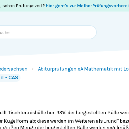
i, schon Prüfungszeit?
Hier geht's zur Mathe-Prüfungsvorbere
edersachsen
Abiturprüfungen eA Mathematik mit L
il - CAS
llt Tischtennisbälle her.
der hergestellten Bälle we
98
%
r Kugelform ab; diese werden im Weiteren als „rund“ beze
er großen Menge der hergestellten Bälle werden regelmä