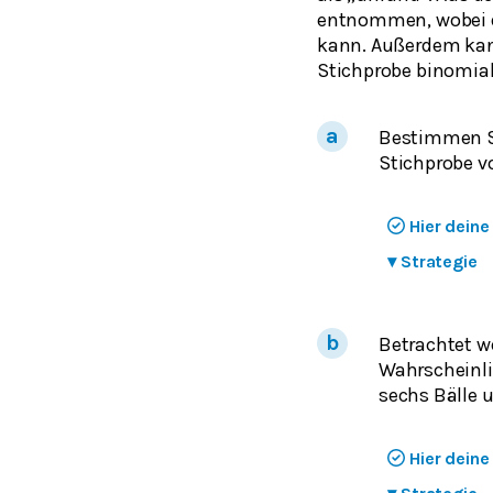
entnommen, wobei di
kann. Außerdem kan
Stichprobe binomialv
Bestimmen Si
Stichprobe vo
Hier dein
▾
Strategie
Betrachtet w
Wahrscheinli
sechs Bälle 
Hier dein