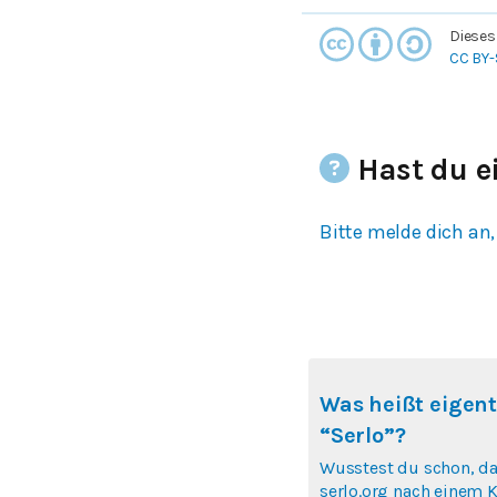
Dieses
CC BY-
Hast du e
Bitte melde dich an,
Was heißt eigent
“Serlo”?
Wusstest du schon, d
serlo.org nach einem K