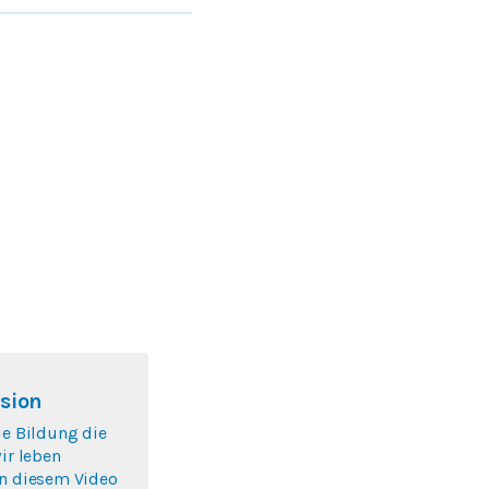
sion
ie Bildung die
wir leben
In diesem Video