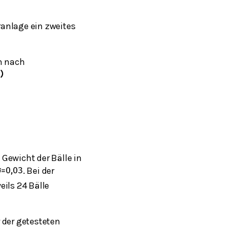
ranlage ein zweites
nn nach
)
Gewicht der Bälle in
. Bei der
σ
=
0,03
eils 24 Bälle
r der getesteten