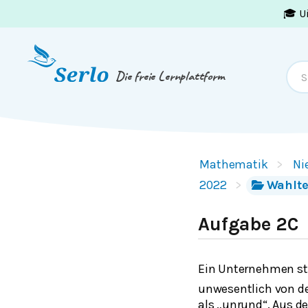
🎓 U
Springe zum
Inhalt
oder
Footer
Die freie Lernplattform
Mathematik
Ni
2022
Wahlte
Aufgabe 2C
Ein Unternehmen ste
unwesentlich von de
als „unrund“. Aus d