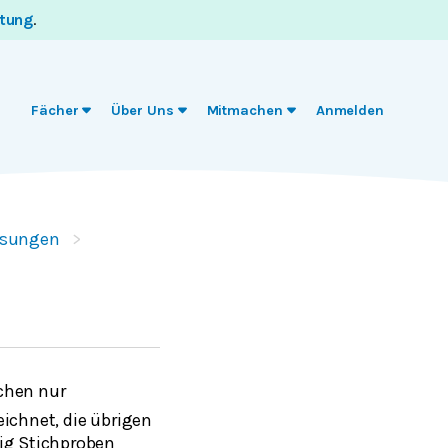
itung
.
Fächer
Über Uns
Mitmachen
Anmelden
ösungen
ichen nur
ichnet, die übrigen
ßig Stichproben