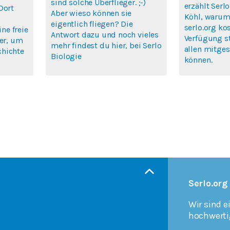
sind solche Überflieger. ;-)
erzählt Ser
Dort
Aber wieso können sie
Köhl, warum 
eigentlich fliegen? Die
serlo.org ko
ine freie
Antwort dazu und noch vieles
Verfügung s
ier, um
mehr findest du hier, bei Serlo
allen mitges
chichte
Biologie
können.
Serlo.org
Wir sind e
hochwerti