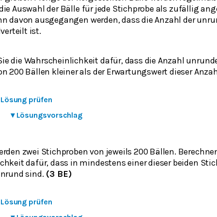
e Auswahl der Bälle für jede Stichprobe als zufällig 
n davon ausgegangen werden, dass die Anzahl der unrund
erteilt ist.
e die Wahrscheinlichkeit dafür, dass die Anzahl unrunder
n 200 Bällen kleiner als der Erwartungswert dieser Anzahl
e Lösung prüfen
▾
Lösungsvorschlag
erden zwei Stichproben von jeweils 200 Bällen. Berechnen
chkeit dafür, dass in mindestens einer dieser beiden Sti
unrund sind.
(3 BE)
e Lösung prüfen