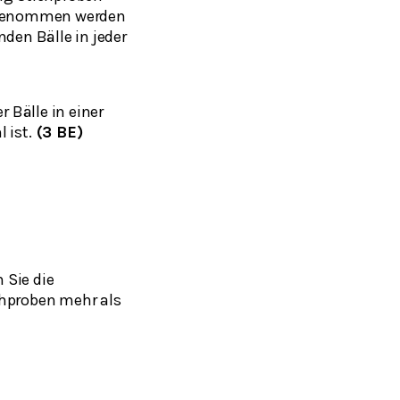
angenommen werden
en Bälle in jeder
 Bälle in einer
 ist.
(3 BE)
 Sie die
chproben mehr als