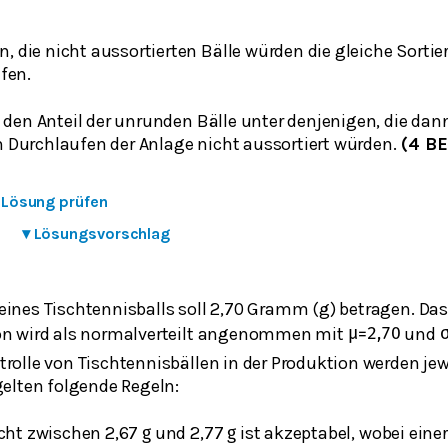
die nicht aussortierten Bälle würden die gleiche Sortie
fen.
e den Anteil der unrunden Bälle unter denjenigen, die da
Durchlaufen der Anlage nicht aussortiert würden.
(4 BE
e Lösung prüfen
▾
Lösungsvorschlag
ines Tischtennisballs soll 2,70 Gramm (g) betragen. Das 
on wird als normalverteilt angenommen mit
und
μ
=
2,70
rolle von Tischtennisbällen in der Produktion werden jew
gelten folgende Regeln:
icht zwischen 2,67
und 2,77
ist akzeptabel, wobei eine
g
g