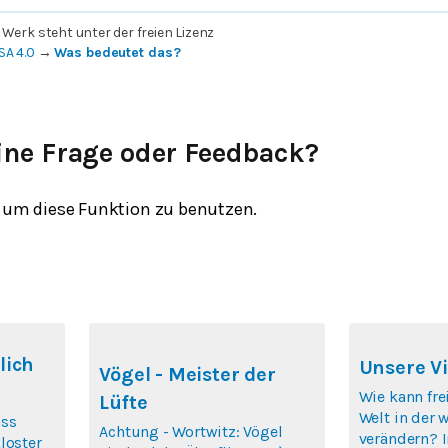
 Werk steht unter der freien Lizenz
SA 4.0
→
Was bedeutet das?
ine Frage oder Feedback?
um diese Funktion zu benutzen.
lich
Unsere Vi
Vögel - Meister der
Wie kann fre
Lüfte
Welt in der 
ass
Achtung - Wortwitz: Vögel
verändern? 
loster