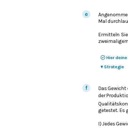
Angenommen, 
Mal durchlau
Ermitteln Si
zweimaligem 
Hier dein
▾
Strategie
Das Gewicht e
der Produkti
Qualitätskont
getestet. Es 
I) Jedes Gew