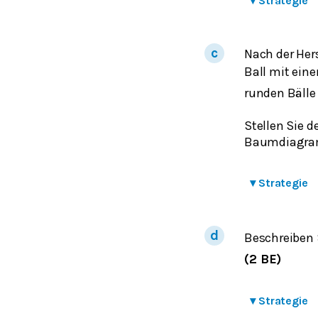
▾
Strategie
Nach der Hers
Ball mit ein
runden Bälle 
Stellen Sie d
Baumdiagra
▾
Strategie
Beschreiben 
(2 BE)
▾
Strategie