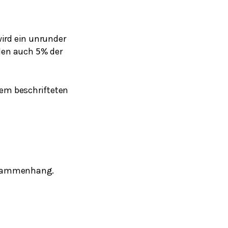
wird ein unrunder
rden auch
der
5
%
inem beschrifteten
sammenhang.