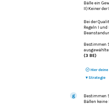
Bälle ein Ge
II) Keiner de
Bei der Quali
Regeln I und 
Beanstandung
Bestimmen Si
ausgewählten
(3 BE)
Hier dein
▾
Strategie
Bestimmen Si
Bällen keine