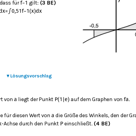
 dass für
gilt:
(3 BE)
f
−
1
d
x
=
∫
0,5
1
f
−
1
(
x
)
d
x
▾
Lösungsvorschlag
rt von
liegt der Punkt
auf dem Graphen von
.
a
P
(
1
|
e
)
f
a
e für diesen Wert von
die Größe des Winkels, den der G
a
-Achse durch den Punkt
einschließt.
(4 BE)
x
P