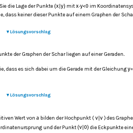
Sie die Lage der Punkte
mit
im Koordinatensy
(
x
|
y
)
x
⋅
y
<
0
e, dass keiner dieser Punkte auf einem Graphen der Schar
▾
Lösungsvorschlag
unkte der Graphen der Schar liegen auf einer Geraden.
e, dass es sich dabei um die Gerade mit der Gleichung
y
▾
Lösungsvorschlag
sitiven Wert von
bilden der Hochpunkt (
) des Graph
a
v
|
v
oordinatenursprung und der Punkt
die Eckpunkte eine
(
v
|
0
)