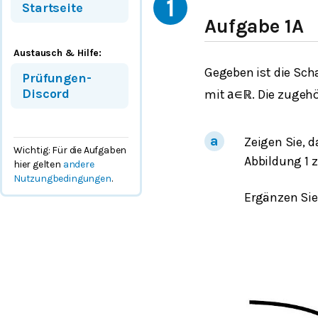
1
Startseite
Aufgabe 1A
Austausch & Hilfe:
Gegeben ist die Scha
Prüfungen-
Discord
mit
. Die zugeh
a
∈
ℝ
Zeigen Sie, 
Wichtig: Für die Aufgaben
Abbildung 1 
hier gelten
andere
Nutzungbedingungen
.
Ergänzen Sie