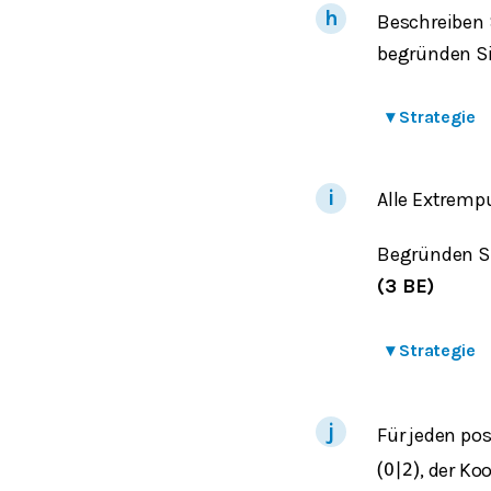
Beschreiben 
begründen Si
▾
Strategie
Alle Extremp
Begründen Si
(3 BE)
▾
Strategie
Für jeden po
, der K
(
0
|
2
)