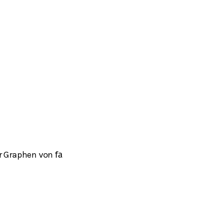
er Graphen von
f
a