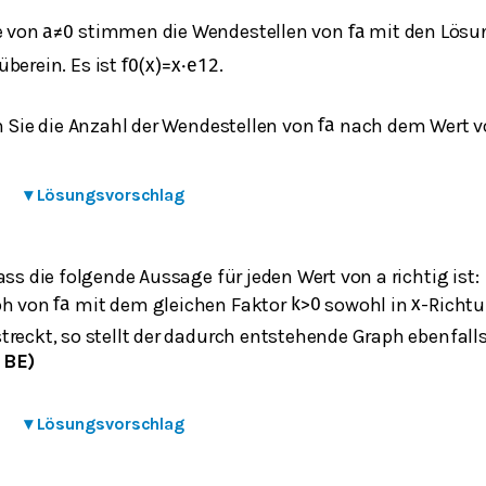
e von
stimmen die Wendestellen von
mit den Lösu
a
≠
0
f
a
überein. Es ist
.
f
0
(
x
)
=
x
⋅
e
1
2
n Sie die Anzahl der Wendestellen von
nach dem Wert 
f
a
▾
Lösungsvorschlag
ass die folgende Aussage für jeden Wert von a richtig ist:
ph von
mit dem gleichen Faktor
sowohl in
-Richtu
f
a
k
>
0
x
reckt, so stellt der dadurch entstehende Graph ebenfalls
 BE)
▾
Lösungsvorschlag