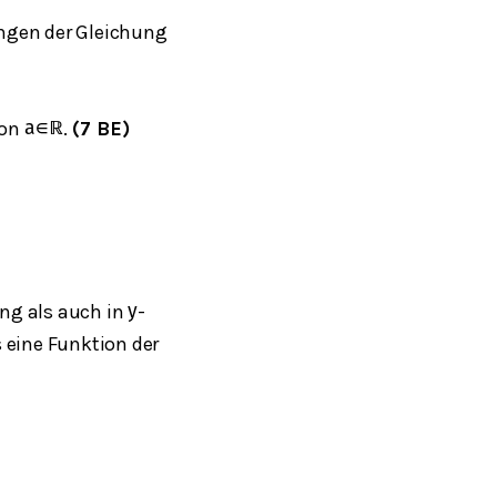
ngen der Gleichung
von
.
(7 BE)
a
∈
ℝ
ng als auch in
-
y
 eine Funktion der