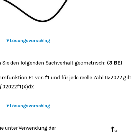
▾
Lösungsvorschlag
en Sie den folgenden Sachverhalt geometrisch:
(3 BE)
ammfunktion
von
und für jede reelle Zahl
gilt
F
1
f
1
u
>
2022
∫
0
2022
f
1
(
x
)
d
x
▾
Lösungsvorschlag
e unter Verwendung der