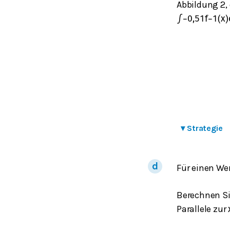
Abbildung 2,
∫
−
0,5
1
f
−
1
(
x
)
▾
Strategie
Für einen We
Berechnen Si
Parallele zur