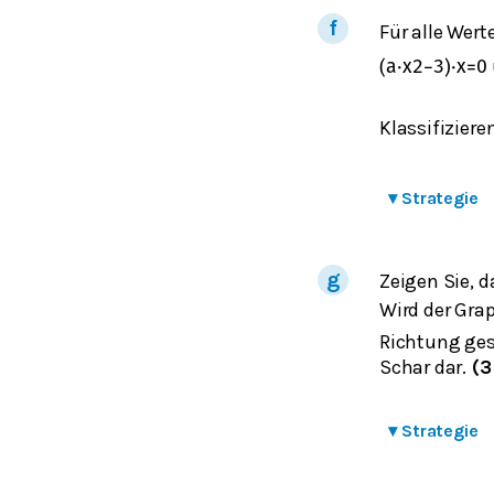
Für alle Wert
(
a
⋅
x
2
−
3
)
⋅
x
=
0
Klassifiziere
▾
Strategie
Zeigen Sie, d
Wird der Gra
Richtung gest
Schar dar.
(3
▾
Strategie