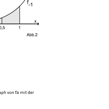
raph von
mit der
f
a