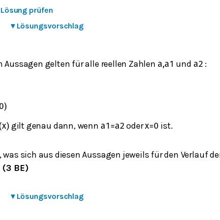
e Lösung prüfen
▾
Lösungsvorschlag
n Aussagen gelten für alle reellen Zahlen
und
:
a
,
a
1
a
2
0
)
gilt genau dann, wenn
oder
ist.
(
x
)
a
1
=
a
2
x
=
0
, was sich aus diesen Aussagen jeweils für den Verlauf d
.
(3 BE)
▾
Lösungsvorschlag