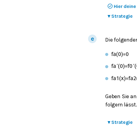
Hier dein
▾
Strategie
Die folgende
f
a
(
0
)
=
0
f
a
′
(
0
)
=
f
0
′
(
f
a
1
(
x
)
=
f
a
2
Geben Sie an
folgern lässt
▾
Strategie