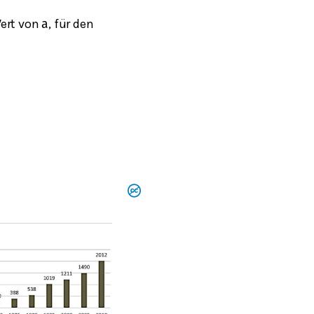
ert von
, für den
a