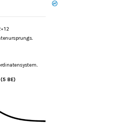
2
+
1
2
atenursprungs.
ordinatensystem.
(5 BE)