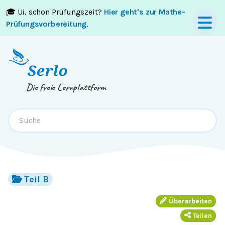
🎓 Ui, schon Prüfungszeit?
Hier geht's zur Mathe-
Springe zum
Inhalt
oder
Footer
Prüfungsvorbereitung
.
Die freie Lernplattform
Teil B
Überarbeiten
Teilen