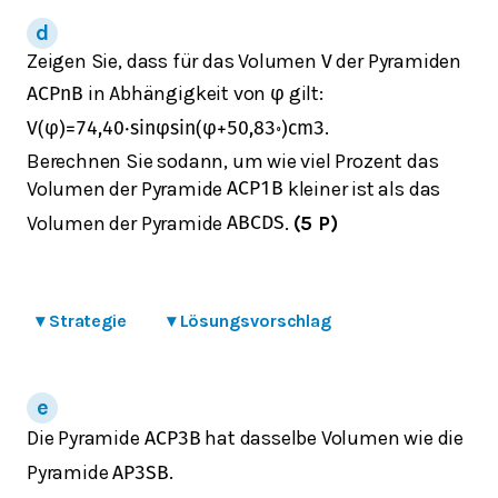
Zeigen Sie, dass für das Volumen
der Pyramiden
V
in Abhängigkeit von
gilt:
A
C
P
n
B
φ
.
V
(
φ
)
=
74,40
⋅
sin
φ
sin
(
φ
+
50,83
∘
)
cm
3
Berechnen Sie sodann, um wie viel Prozent das
Volumen der Pyramide
kleiner ist als das
A
C
P
1
B
Volumen der Pyramide
.
(5 P)
A
B
C
D
S
▾
Strategie
▾
Lösungsvorschlag
Die Pyramide
hat dasselbe Volumen wie die
A
C
P
3
B
Pyramide
.
A
P
3
S
B