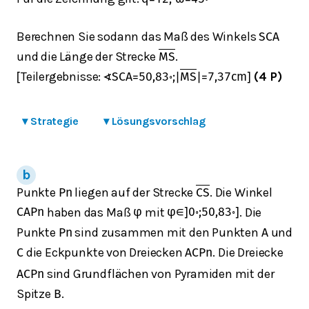
Berechnen Sie sodann das Maß des Winkels
S
C
A
und die Länge der Strecke
.
M
S
Teilergebnisse:
(4 P)
[
∢
S
C
A
=
50,83
∘
;
|
M
S
|
=
7,37
cm
]
▾
Strategie
▾
Lösungsvorschlag
Punkte
liegen auf der Strecke
. Die Winkel
P
n
C
S
haben das Maß
mit
. Die
C
A
P
n
φ
φ
∈
]
0
∘
;
50,83
∘
]
Punkte
sind zusammen mit den Punkten
und
P
n
A
die Eckpunkte von Dreiecken
. Die Dreiecke
C
A
C
P
n
sind Grundflächen von Pyramiden mit der
A
C
P
n
Spitze
.
B