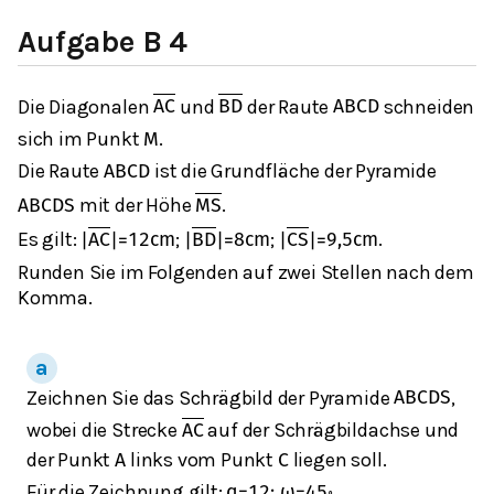
Aufgabe B 4
Die Diagonalen
und
der Raute
schneiden
A
C
B
D
A
B
C
D
sich im Punkt
.
M
Die Raute
ist die Grundfläche der Pyramide
A
B
C
D
mit der Höhe
.
A
B
C
D
S
M
S
Es gilt:
;
;
.
|
A
C
|
=
12
cm
|
B
D
|
=
8
cm
|
C
S
|
=
9,5
cm
Runden Sie im Folgenden auf zwei Stellen nach dem
Komma.
Zeichnen Sie das Schrägbild der Pyramide
,
A
B
C
D
S
wobei die Strecke
auf der Schrägbildachse und
A
C
der Punkt
links vom Punkt
liegen soll.
A
C
Für die Zeichnung gilt:
q
=
1
2
;
ω
=
45
∘