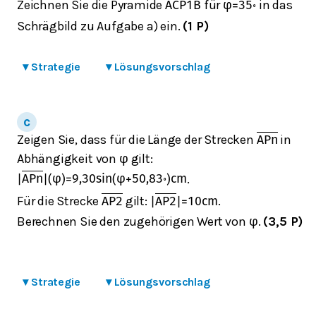
Zeichnen Sie die Pyramide
für
in das
A
C
P
1
B
φ
=
35
∘
Schrägbild zu Aufgabe a) ein.
(1 P)
▾
Strategie
▾
Lösungsvorschlag
Zeigen Sie, dass für die Länge der Strecken
in
A
P
n
Abhängigkeit von
gilt:
φ
.
|
A
P
n
|
(
φ
)
=
9,30
sin
(
φ
+
50,83
∘
)
cm
Für die Strecke
gilt:
.
A
P
2
|
A
P
2
|
=
10
cm
Berechnen Sie den zugehörigen Wert von
.
(3,5 P)
φ
▾
Strategie
▾
Lösungsvorschlag