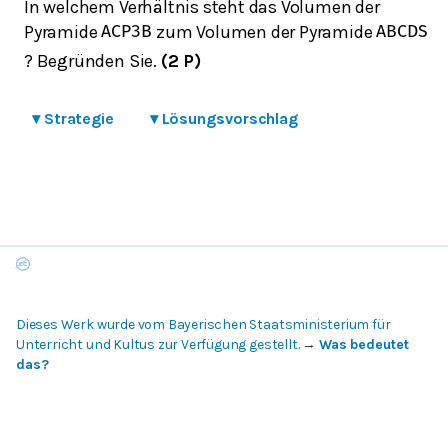
In welchem Verhältnis steht das Volumen der
Pyramide
zum Volumen der Pyramide
A
C
P
3
B
A
B
C
D
S
? Begründen Sie.
(2 P)
▾
Strategie
▾
Lösungsvorschlag
Dieses Werk wurde vom Bayerischen Staatsministerium für
Unterricht und Kultus zur Verfügung gestellt.
→
Was bedeutet
das?