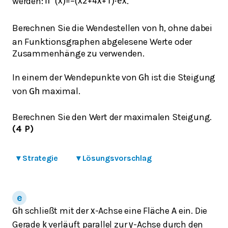
werden:
.
h
′
′
(
x
)
=
−
(
x
2
+
4
x
+
1
)
⋅
e
x
Berechnen Sie die Wendestellen von
, ohne dabei
h
an Funktionsgraphen abgelesene Werte oder
Zusammenhänge zu verwenden.
In einem der Wendepunkte von
ist die Steigung
G
h
von
maximal.
G
h
Berechnen Sie den Wert der maximalen Steigung.
(4 P)
▾
Strategie
▾
Lösungsvorschlag
schließt mit der
-Achse eine Fläche
ein. Die
G
h
x
A
Gerade
verläuft parallel zur
-Achse durch den
k
y