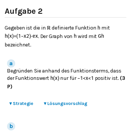
Aufgabe 2
Gegeben ist die in
definierte Funktion
mit
ℝ
h
. Der Graph von
wird mit
h
(
x
)
=
(
1
−
x
2
)
⋅
e
x
h
G
h
bezeichnet.
Begründen Sie anhand des Funktionsterms, dass
der Funktionswert
nur für
positiv ist.
(3
h
(
x
)
−
1
<
x
<
1
P)
▾
Strategie
▾
Lösungsvorschlag