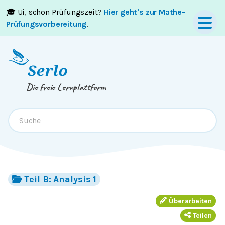
🎓 Ui, schon Prüfungszeit?
Hier geht's zur Mathe-
Springe zum
Inhalt
oder
Footer
Prüfungsvorbereitung
.
Die freie Lernplattform
Teil B: Analysis 1
Überarbeiten
Teilen