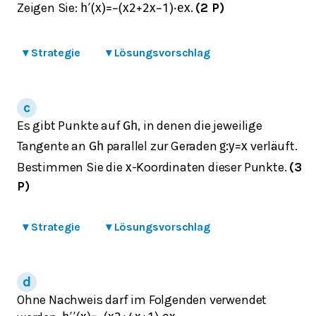
Zeigen Sie:
.
(2 P)
h
′
(
x
)
=
−
(
x
2
+
2
x
−
1
)
⋅
e
x
▾
Strategie
▾
Lösungsvorschlag
Es gibt Punkte auf
, in denen die jeweilige
G
h
Tangente an
parallel zur Geraden
verläuft.
G
h
g
:
y
=
x
Bestimmen Sie die
-Koordinaten dieser Punkte.
(3
x
P)
▾
Strategie
▾
Lösungsvorschlag
Ohne Nachweis darf im Folgenden verwendet