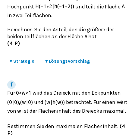
Hochpunkt
und teilt die Fläche
H
(
−
1
+
2
|
h
(
−
1
+
2
)
)
A
in zwei Teilflächen.
Berechnen Sie den Anteil, den die größere der
beiden Teilflächen an der Fläche A hat.
(4 P)
▾
Strategie
▾
Lösungsvorschlag
Für
wird das Dreieck mit den Eckpunkten ⁣
0
<
w
<
1
und
betrachtet. Für einen Wert
(
0
|
0
)
,
(
w
|
0
)
(
w
|
h
(
w
)
)
von
ist der Flächeninhalt des Dreiecks maximal.
w
Bestimmen Sie den maximalen Flächeninhalt.
(4
P)