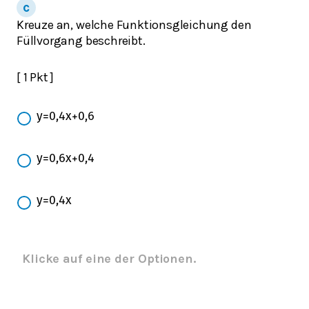
Kreuze an, welche Funktionsgleichung den
Füllvorgang beschreibt.
[ 1 Pkt ]
y
=
0,4
x
+
0,6
y
=
0,6
x
+
0,4
y
=
0,4
x
Klicke auf eine der Optionen.