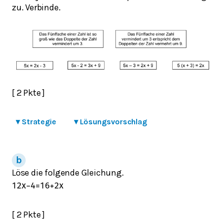
zu. Verbinde.
[ 2 Pkte ]
▾
Strategie
▾
Lösungsvorschlag
Löse die folgende Gleichung.
12
x
−
4
=
16
+
2
x
[ 2 Pkte ]