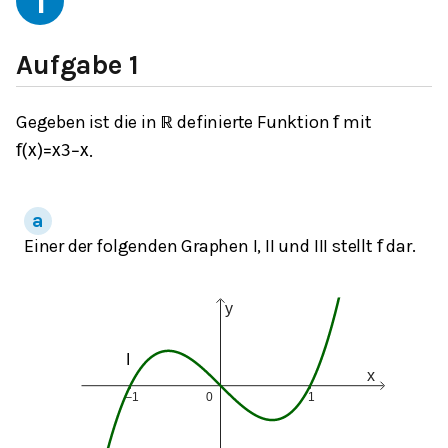
1
Aufgabe 1
Gegeben ist die in
definierte Funktion
mit
ℝ
f
.
f
(
x
)
=
x
3
−
x
Einer der folgenden Graphen I, II und III stellt
dar.
f