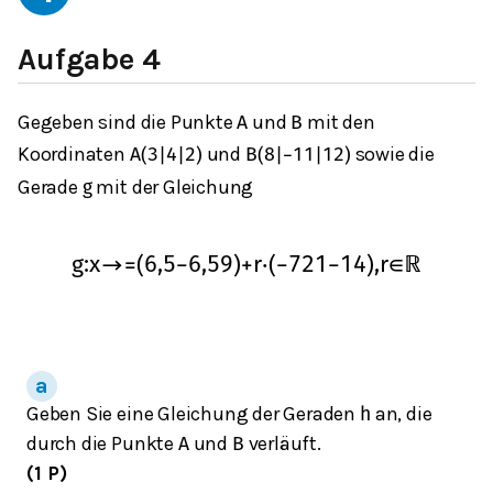
Aufgabe 4
Gegeben sind die Punkte
und
mit den
A
B
Koordinaten
und
sowie die
A
(
3
|
4
|
2
)
B
(
8
|
−
11
|
12
)
Gerade
mit der Gleichung
g
g
:
x
→
=
(
6,5
−
6,5
9
)
+
r
⋅
(
−
7
21
−
14
)
,
r
∈
ℝ
Geben Sie eine Gleichung der Geraden
an, die
h
durch die Punkte
und
verläuft.
A
B
(1 P)