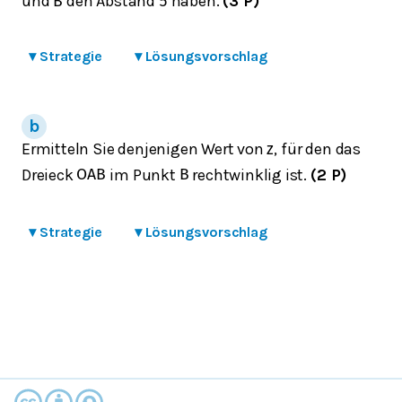
und
den Abstand
haben.
(3 P)
B
5
▾
Strategie
▾
Lösungsvorschlag
Ermitteln Sie denjenigen Wert von
, für den das
z
Dreieck
im Punkt
rechtwinklig ist.
(2 P)
O
A
B
B
▾
Strategie
▾
Lösungsvorschlag