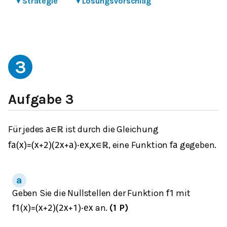
▾
Strategie
▾
Lösungsvorschlag
3
Aufgabe 3
Für jedes
ist durch die Gleichung
a
∈
ℝ
, eine Funktion
gegeben.
f
a
(
x
)
=
(
x
+
2
)
(
2
x
+
a
)
⋅
e
x
,
x
∈
ℝ
f
a
Geben Sie die Nullstellen der Funktion
mit
f
1
an.
(1 P)
f
1
(
x
)
=
(
x
+
2
)
(
2
x
+
1
)
⋅
e
x