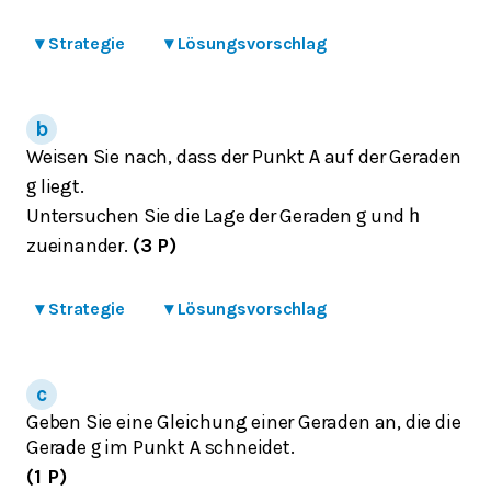
▾
Strategie
▾
Lösungsvorschlag
Weisen Sie nach, dass der Punkt
auf der Geraden
A
liegt.
g
Untersuchen Sie die Lage der Geraden
und
g
h
zueinander.
(3 P)
▾
Strategie
▾
Lösungsvorschlag
Geben Sie eine Gleichung einer Geraden an, die die
Gerade
im Punkt
schneidet.
g
A
(1 P)