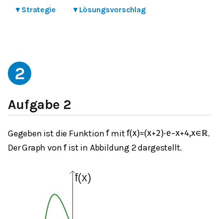
▾
Strategie
▾
Lösungsvorschlag
2
Aufgabe 2
Gegeben ist die Funktion
mit
.
f
f
(
x
)
=
(
x
+
2
)
⋅
e
−
x
+
4
,
x
∈
ℝ
Der Graph von
ist in Abbildung 2 dargestellt.
f