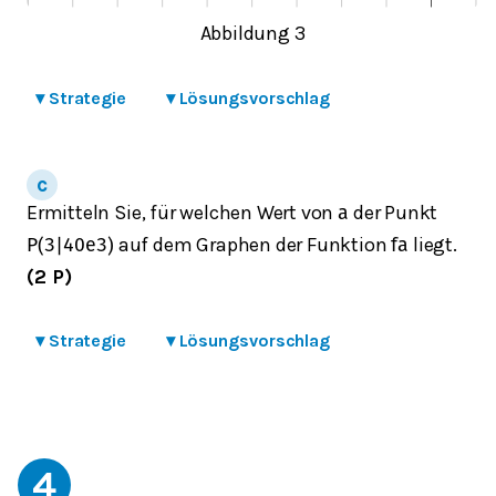
Abbildung 3
▾
Strategie
▾
Lösungsvorschlag
Ermitteln Sie, für welchen Wert von
der Punkt
a
auf dem Graphen der Funktion
liegt.
P
(
3
|
40
e
3
)
f
a
(2 P)
▾
Strategie
▾
Lösungsvorschlag
4