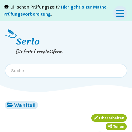
🎓 Ui, schon Prüfungszeit?
Hier geht's zur Mathe-
Springe zum
Inhalt
oder
Footer
Prüfungsvorbereitung
.
Die freie Lernplattform
Wahlteil
Überarbeiten
Teilen