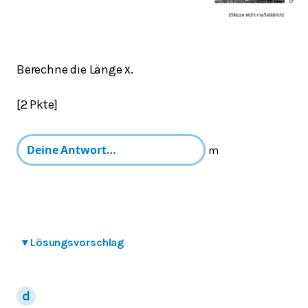
Berechne die Länge
.
x
[2 Pkte]
m
▾
Lösungsvorschlag