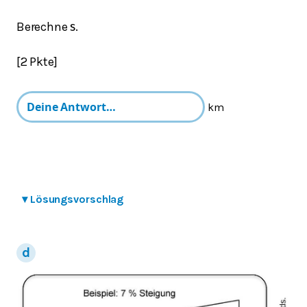
Berechne
.
s
[2 Pkte]
km
▾
Lösungsvorschlag