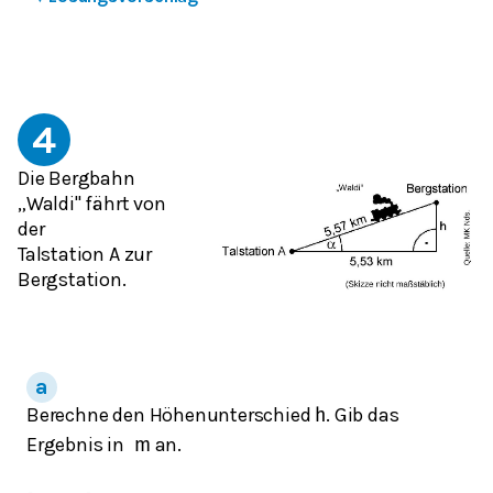
4
Die Bergbahn
„Waldi" fährt von
der
Talstation A zur
Bergstation.
Berechne den Höhenunterschied
. Gib das
h
Ergebnis in
an.
m