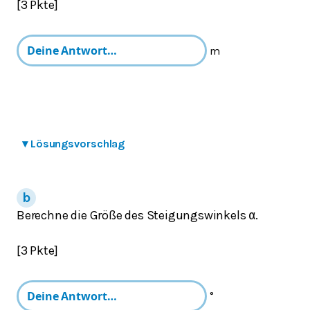
[3 Pkte]
m
▾
Lösungsvorschlag
Berechne die Größe des Steigungswinkels
.
α
[3 Pkte]
°