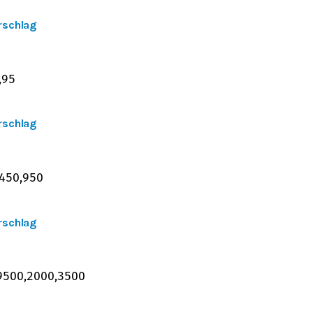
rschlag
,
95
rschlag
450
,
950
rschlag
9500
,
2000
,
3500