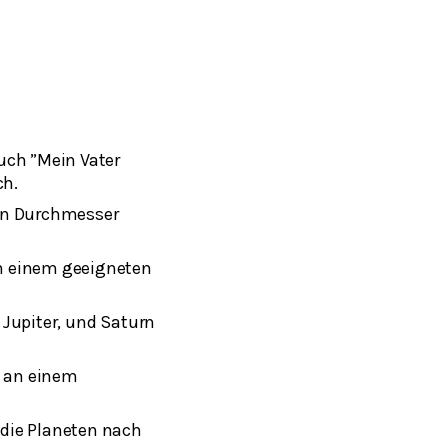
uch ”Mein Vater
ch.
den Durchmesser
an einem geeigneten
 Jupiter, und Saturn
s an einem
 die Planeten nach