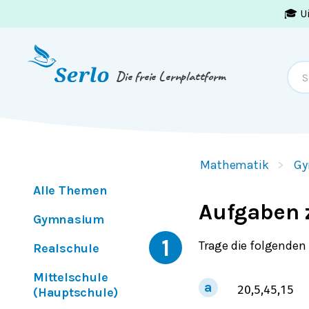
🎓 U
Springe zum
Inhalt
oder
Footer
Die freie Lernplattform
Mathematik
Gy
Alle Themen
Aufgaben 
Gymnasium
1
Trage die folgenden
Realschule
Mittelschule
20
,
5
,
45
,
15
(Hauptschule)