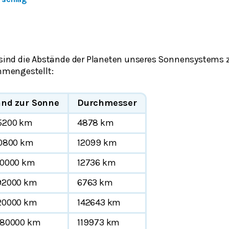
e sind die Abstände der Planeten unseres Sonnensystems
mengestellt:
and zur Sonne
Durchmesser
5200 km
4878 km
0800 km
12099 km
00000 km
12736 km
92000 km
6763 km
20000 km
142643 km
680000 km
119973 km