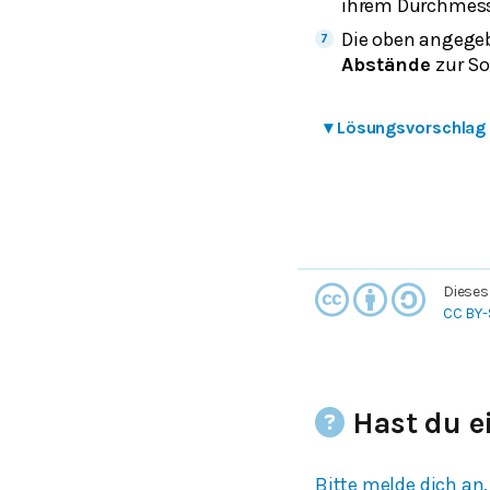
ihrem Durchmess
Die oben angege
Abstände
zur So
▾
Lösungsvorschlag
Dieses
CC BY-
Hast du e
Bitte melde dich an,