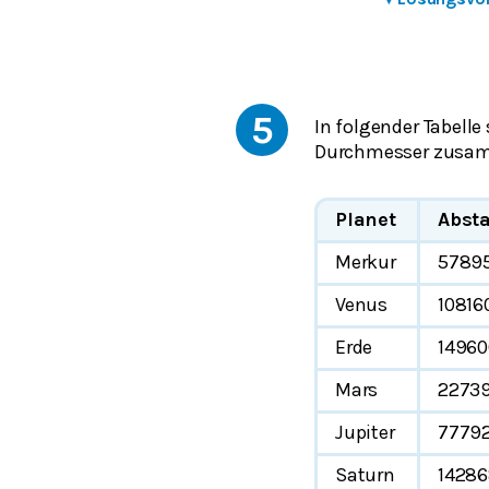
5
In folgender Tabell
Durchmesser zusam
Planet
Abst
Merkur
5789
Venus
10816
Erde
1496
Mars
2273
Jupiter
7779
Saturn
1428