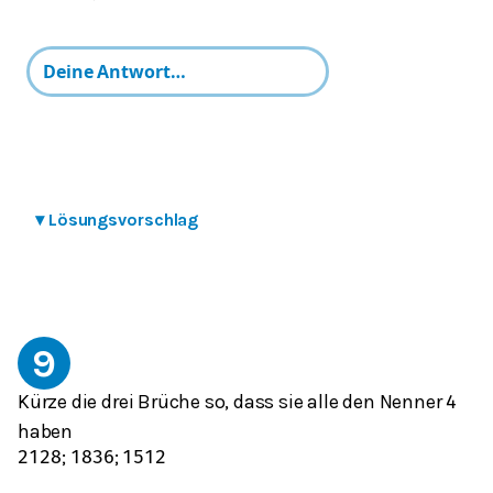
▾
Lösungsvorschlag
9
Kürze die drei Brüche so, dass sie alle den Nenner
4
haben
;
;
21
28
18
36
15
12