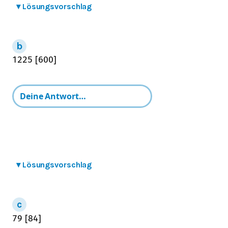
▾
Lösungsvorschlag
12
25
[
600
]
▾
Lösungsvorschlag
7
9
[
84
]