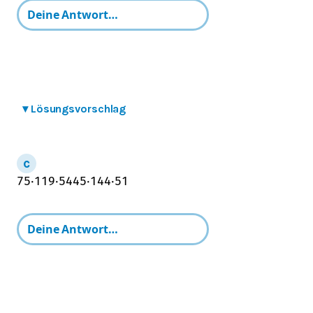
▾
Lösungsvorschlag
75
⋅
119
⋅
54
45
⋅
144
⋅
51