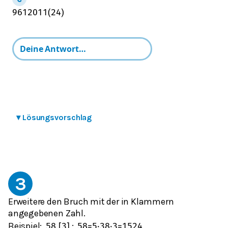
96
120
11
(
24
)
▾
Lösungsvorschlag
3
Erweitere den Bruch mit der in Klammern
angegebenen Zahl.
Beispiel:
;
5
8
[
3
]
5
8
=
5
⋅
3
8
⋅
3
=
15
24