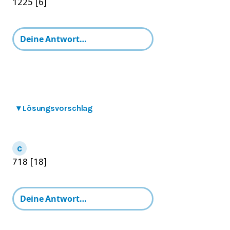
12
25
[
6
]
▾
Lösungsvorschlag
7
18
[
18
]