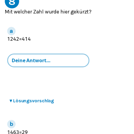
8
Mit welcher Zahl wurde hier gekürzt?
12
42
=
4
14
▾
Lösungsvorschlag
14
63
=
2
9