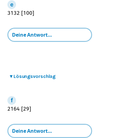
31
32
[
100
]
▾
Lösungsvorschlag
21
64
[
29
]