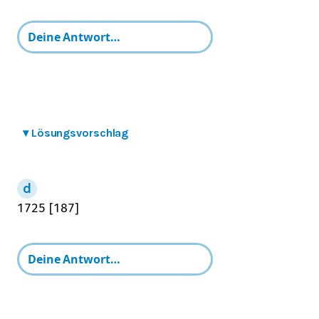
▾
Lösungsvorschlag
17
25
[
187
]