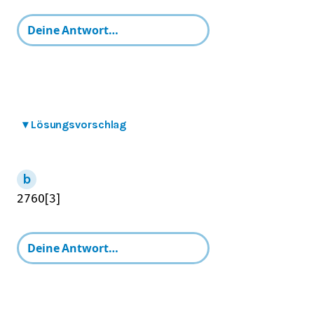
▾
Lösungsvorschlag
27
60
[
3
]