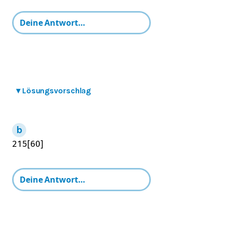
▾
Lösungsvorschlag
2
15
[
60
]