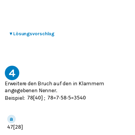
▾
Lösungsvorschlag
4
Erweitere den Bruch auf den in Klammern
angegebenen Nenner.
Beispiel:
;
7
8
[
40
]
7
8
=
7
⋅
5
8
⋅
5
=
35
40
4
7
[
28
]