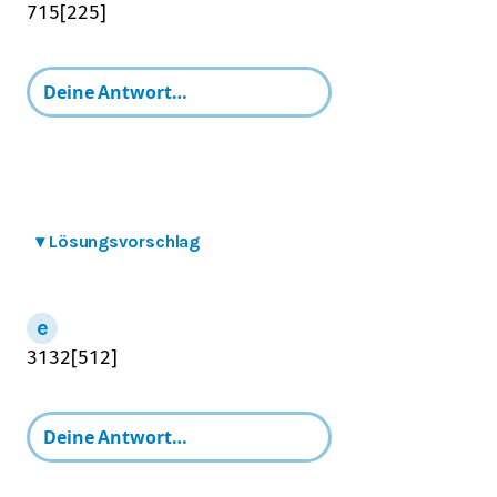
7
15
[
225
]
▾
Lösungsvorschlag
31
32
[
512
]