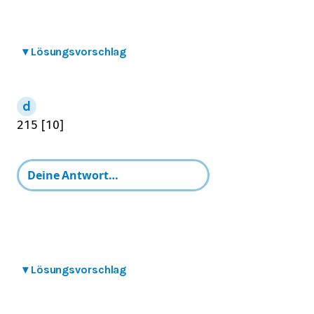
▾
Lösungsvorschlag
2
15
[
10
]
▾
Lösungsvorschlag