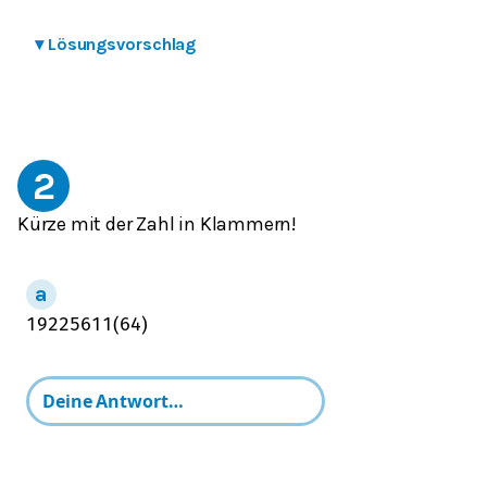
▾
Lösungsvorschlag
2
Kürze mit der Zahl in Klammern!
192
256
11
(
64
)