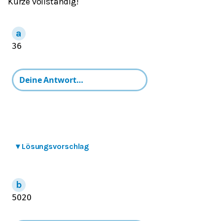
Kürze vollständig!
3
6
▾
Lösungsvorschlag
50
20