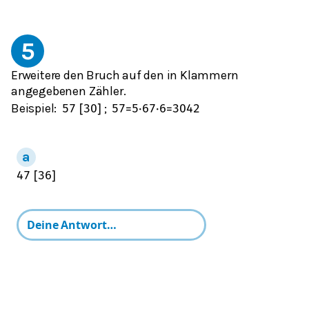
5
Erweitere den Bruch auf den in Klammern
angegebenen Zähler.
Beispiel:
;
5
7
[
30
]
5
7
=
5
⋅
6
7
⋅
6
=
30
42
4
7
[
36
]