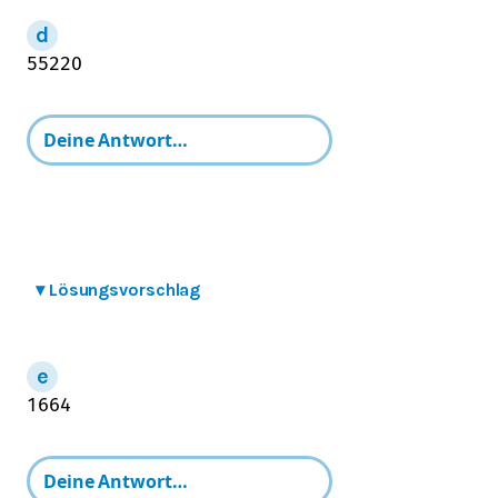
55
220
▾
Lösungsvorschlag
16
64