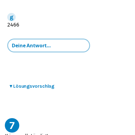
24
66
▾
Lösungsvorschlag
7