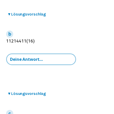
▾
Lösungsvorschlag
112
144
11
(
16
)
▾
Lösungsvorschlag