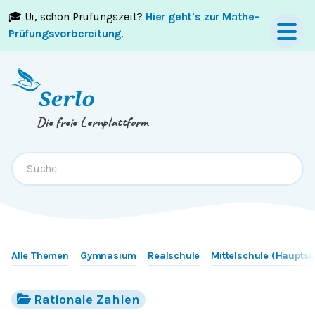
🎓 Ui, schon Prüfungszeit?
Hier geht's zur Mathe-
Springe zum
Inhalt
oder
Footer
Prüfungsvorbereitung
.
Die freie Lernplattform
Alle Themen
Gymnasium
Realschule
Mittelschule (Hauptsc
Rationale Zahlen