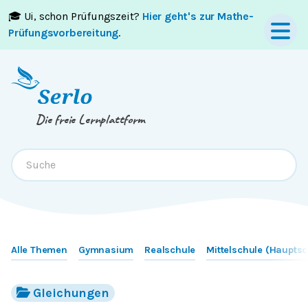
🎓 Ui, schon Prüfungszeit?
Hier geht's zur Mathe-
Springe zum
Inhalt
oder
Footer
Prüfungsvorbereitung
.
Die freie Lernplattform
Alle Themen
Gymnasium
Realschule
Mittelschule (Hauptsc
Gleichungen