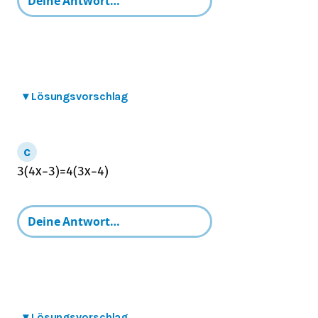
▾
Lösungsvorschlag
3
(
4
x
−
3
)
=
4
(
3
x
−
4
)
▾
Lösungsvorschlag