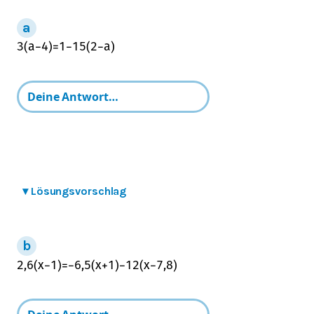
3
(
a
−
4
)
=
1
−
1
5
(
2
−
a
)
▾
Lösungsvorschlag
2,6
(
x
−
1
)
=
−
6,5
(
x
+
1
)
−
1
2
(
x
−
7,8
)