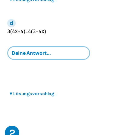
3
(
4
x
+
4
)
=
4
(
3
−
4
x
)
▾
Lösungsvorschlag
2