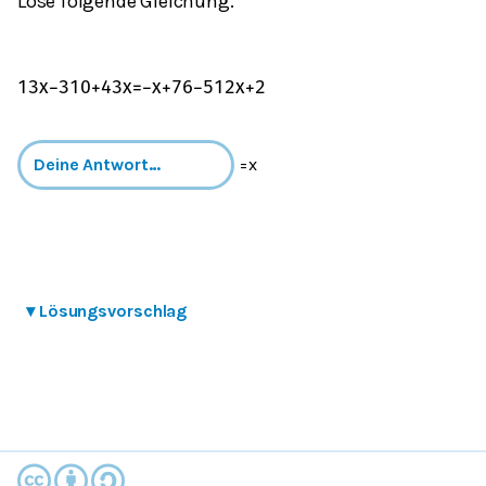
Löse folgende Gleichung.
1
3
x
−
3
10
+
4
3
x
=
−
x
+
7
6
−
5
12
x
+
2
=x
▾
Lösungsvorschlag