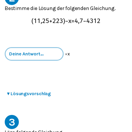
Bestimme die Lösung der folgenden Gleichung.
(
11,25
+
2
2
3
)
−
x
=
4,7
−
43
12
=x
▾
Lösungsvorschlag
3