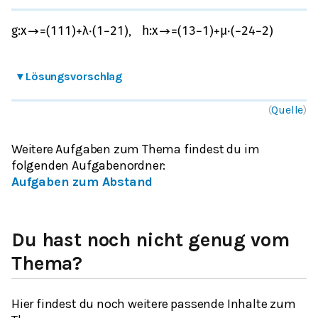
,
g
:
x
→
=
(
1
1
1
)
+
λ
⋅
(
1
−
2
1
)
h
:
x
→
=
(
1
3
−
1
)
+
μ
⋅
(
−
2
4
−
2
)
▾
Lösungsvorschlag
(
Quelle
)
Weitere Aufgaben zum Thema findest du im
folgenden Aufgabenordner
:
Aufgaben zum Abstand
Du hast noch nicht genug vom
Thema?
Hier findest du noch weitere passende Inhalte zum