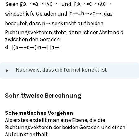
Seien
und
g
:
x
⇀
=
a
⇀
+
λ
b
⇀
h
:
x
⇀
=
c
⇀
+
λ
d
⇀
windschiefe Geraden und
, das
n
⇀
=
b
⇀
×
d
⇀
bedeutet, dass
senkrecht auf beiden
n
⇀
Richtungsvektoren steht, dann ist der Abstand d
zwischen den Geraden:
d
=
|
(
a
→
−
c
→
)
∘
n
→
|
|
n
→
|
Nachweis, dass die Formel korrekt ist
▸
Schrittweise Berechnung
Schematisches Vorgehen:
Als erstes erstellt man eine Ebene, die die
Richtungsvektoren der beiden Geraden und einen
Aufpunkt enthält.