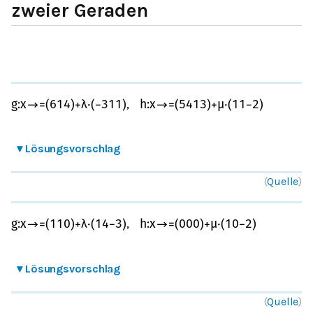
zweier Geraden
,
g
:
x
→
=
(
6
1
4
)
+
λ
⋅
(
−
3
1
1
)
h
:
x
→
=
(
5
4
13
)
+
μ
⋅
(
1
1
−
2
)
▾
Lösungsvorschlag
(
Quelle
)
,
g
:
x
→
=
(
1
1
0
)
+
λ
⋅
(
1
4
−
3
)
h
:
x
→
=
(
0
0
0
)
+
μ
⋅
(
1
0
−
2
)
▾
Lösungsvorschlag
(
Quelle
)