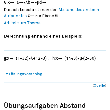
G
:
x
⇀
=
a
⇀
+
λ
b
⇀
+
μ
d
⇀
Danach berechnet man den
Abstand des anderen
Aufpunktes
zur Ebene
.
c
⇀
G
Artikel zum Thema
Berechnung anhand eines Beispiels:
,
g
:
x
→
=
(
1
−
3
2
)
+
λ
⋅
(
1
2
−
3
)
h
:
x
→
=
(
14
4
3
)
+
μ
⋅
(
2
−
3
0
)
▾
Lösungsvorschlag
(
Quelle
)
Übungsaufgaben Abstand