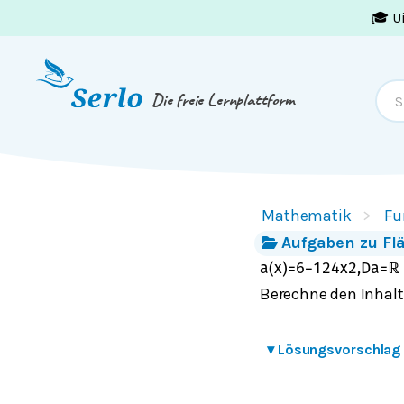
🎓 U
Springe zum
Inhalt
oder
Footer
Die freie Lernplattform
Mathematik
Fu
Aufgaben zu Fl
a
(
x
)
=
6
−
1
24
x
2
,
D
a
=
ℝ
Berechne den Inhal
▾
Lösungsvorschlag