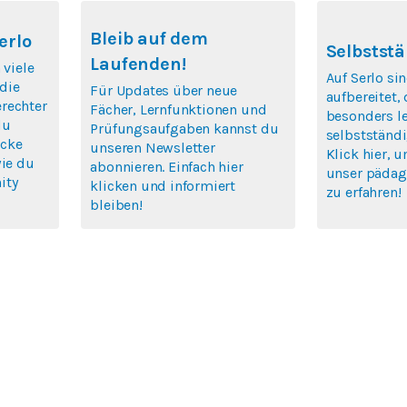
Bleib auf dem
erlo
Selbststä
Laufenden!
 viele
Auf Serlo si
die
Für Updates über neue
aufbereitet,
rechter
Fächer, Lernfunktionen und
besonders le
du
Prüfungsaufgaben kannst du
selbstständi
icke
unseren Newsletter
Klick hier, 
wie du
abonnieren. Einfach hier
unser pädag
ity
klicken und informiert
zu erfahren!
bleiben!