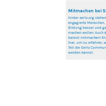
Mitmachen bei S
Hinter serlo.org stehen
engagierte Menschen, 
Bildung besser und ge
machen wollen. Auch 
kannst mitmachen! Kl
hier, um zu erfahren, 
Teil der Serlo Commun
werden kannst.