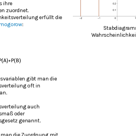
 ihre
en zuordnet.
keitsverteilung erfüllt die
lmogorow
:
Stabdiagram
Wahrscheinlichkei
P
(
A
)
+
P
(
B
)
lsvariablen gibt man die
verteilung oft in
 an.
sverteilung auch
tsmaß oder
sgesetz genannt.
en man die Zuordnung mit