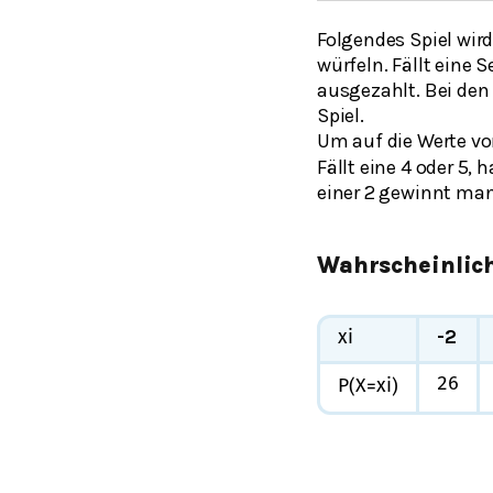
Folgendes Spiel wi
würfeln. Fällt eine
ausgezahlt. Bei den
Spiel.
Um auf die Werte v
Fällt eine 4 oder 5, 
einer 2 gewinnt man 
Wahrscheinlich
-2
x
i
2
6
P
(
X
=
x
i
)