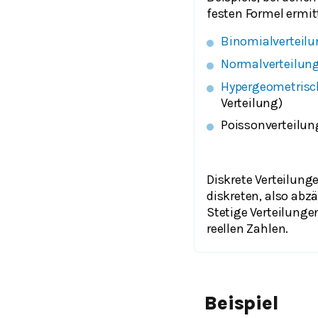
festen Formel ermit
Binomialverteil
Normalverteilun
Hypergeometrisch
Verteilung)
Poissonverteilung
Diskrete Verteilung
diskreten, also abz
Stetige Verteilunge
reellen Zahlen.
Beispiel