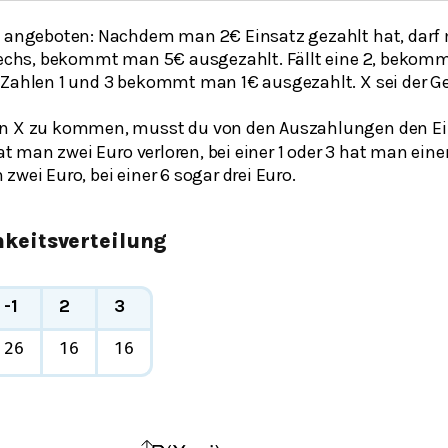
rd angeboten: Nachdem man 2€ Einsatz gezahlt hat, dar
 Sechs, bekommt man 5€ ausgezahlt. Fällt eine 2, beko
 Zahlen 1 und 3 bekommt man 1€ ausgezahlt. X sei der G
on X zu kommen, musst du von den Auszahlungen den Ei
hat man zwei Euro verloren, bei einer 1 oder 3 hat man eine
zwei Euro, bei einer 6 sogar drei Euro.
keitsverteilung
-1
2
3
2
6
1
6
1
6