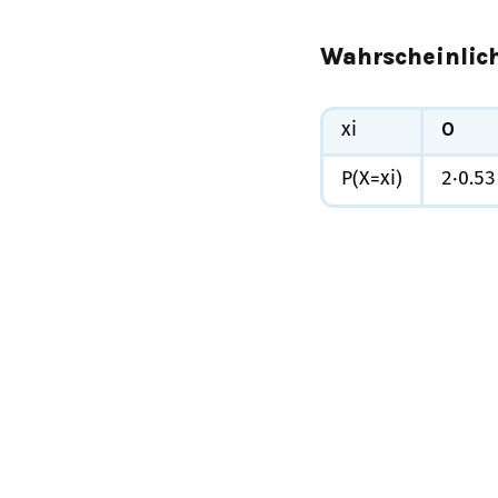
Wahrscheinlich
0
x
i
P
(
X
=
x
i
)
2
⋅
0.5
3