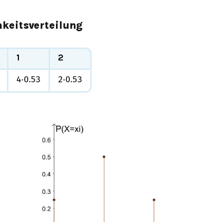
keitsverteilung
1
2
4
⋅
0.5
3
2
⋅
0.5
3