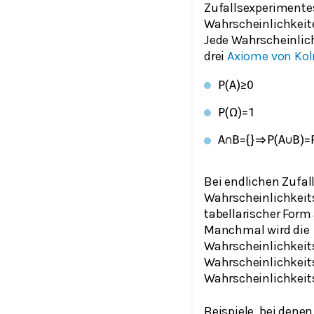
Zufallsexperimentes
Wahrscheinlichkeit
Jede Wahrscheinlich
drei
Axiome von Ko
P
(
A
)
≥
0
P
(
Ω
)
=
1
A
∩
B
=
{
}
⇒
P
(
A
∪
B
)
=
Bei endlichen Zufal
Wahrscheinlichkeits
tabellarischer Form
Manchmal wird die
Wahrscheinlichkeit
Wahrscheinlichkei
Wahrscheinlichkeit
Beispiele, bei den