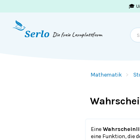
🎓 U
Springe zum
Inhalt
oder
Footer
Die freie Lernplattform
Mathematik
St
Wahrschei
Eine
Wahrscheinli
eine Funktion, die 