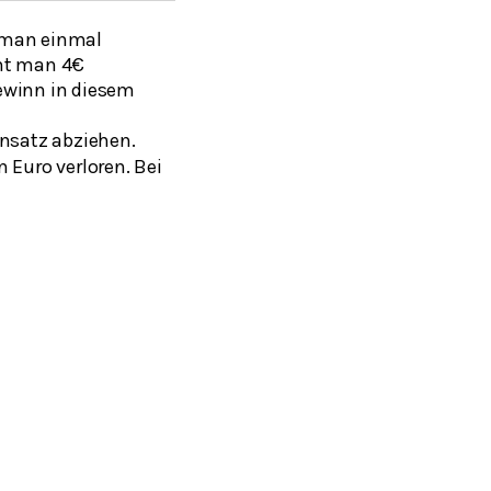
f man einmal
mmt man 4€
ewinn in diesem
nsatz abziehen.
n Euro verloren. Bei