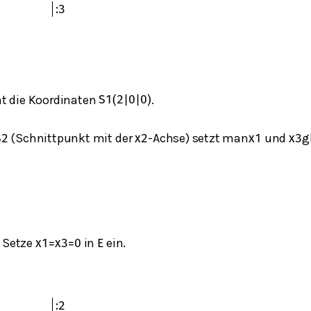
:
3
t die Koordinaten
.
S
1
(
2
|
0
|
0
)
(Schnittpunkt mit der
​-Achse) setzt man
​ und
g
S
2
x
2
x
1
x
3
Setze
in
ein.
x
1
=
x
3
=
0
E
:
2