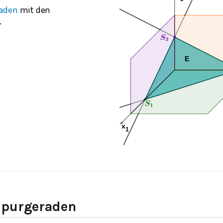
raden
mit den
.
Spurgeraden