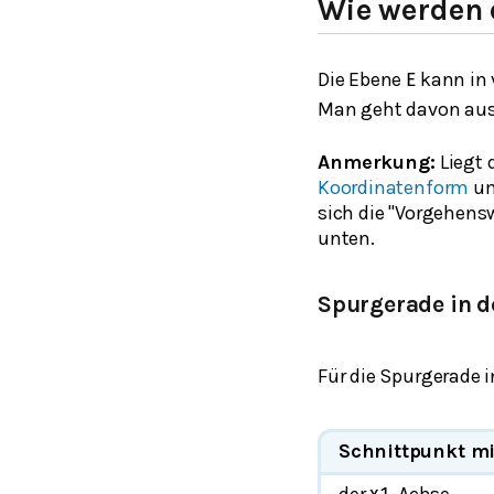
Wie werden 
Die Ebene
kann in 
E
Man geht davon aus,
Anmerkung:
Liegt 
Koordinatenform
um
sich die "Vorgehens
unten.
Spurgerade in 
Für die Spurgerade i
Schnittpunkt mi
der
-Achse