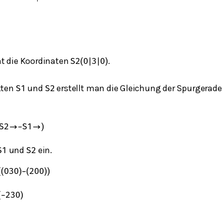
t die Koordinaten
.
S
2
(
0
|
3
|
0
)
kten
und
erstellt man die Gleichung der Spurgerade
S
1
S
2
S
2
→
−
S
1
→
)
und
ein.
S
1
S
2
(
(
0
3
0
)
−
(
2
0
0
)
)
(
−
2
3
0
)