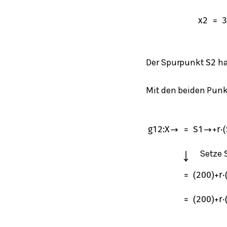
x
2
=
3
Der Spurpunkt
ha
S
2
Mit den beiden Pun
g
12
:
X
→
=
S
1
→
+
r
⋅
(
↓
Setze
=
(
2
0
0
)
+
r
⋅
=
(
2
0
0
)
+
r
⋅