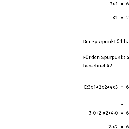
3
x
1
=
6
x
1
=
2
Der Spurpunkt
ha
S
1
Für den Spurpunkt
berechnet
:
x
2
E
:
3
x
1
+
2
x
2
+
4
x
3
=
6
↓
3
⋅
0
+
2
⋅
x
2
+
4
⋅
0
=
6
2
⋅
x
2
=
6