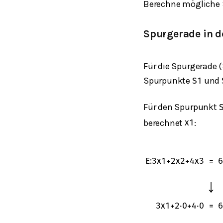
Berechne mögliche 
Spurgerade in 
Für die Spurgerade 
Spurpunkte
und
S
1
Für den Spurpunkt
berechnet
:
x
1
E
:
3
x
1
+
2
x
2
+
4
x
3
=
6
↓
3
x
1
+
2
⋅
0
+
4
⋅
0
=
6