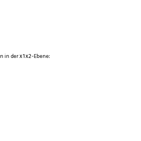
n in der
-Ebene:
x
1
x
2