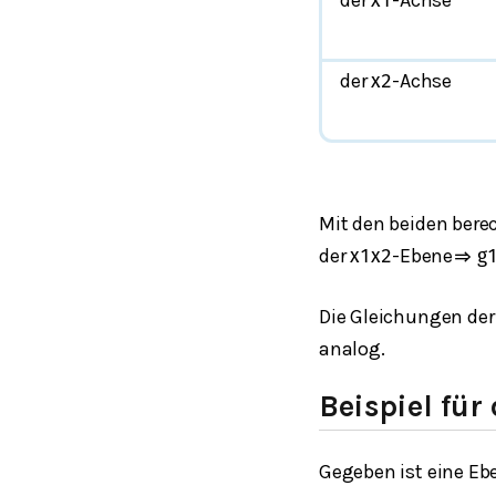
x
1
der
-Achse
x
2
Mit den beiden ber
der
-Ebene
x
1
x
2
⇒
g
Die Gleichungen der
analog.
Beispiel fü
Gegeben ist eine Eb