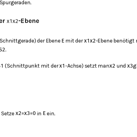
Spurgeraden.
der
-Ebene
x
1
x
2
(Schnittgerade) der Ebene
mit der
-Ebene benötigt 
E
x
1
x
2
.
S
2
(Schnittpunkt mit der
​-Achse) setzt man
​ und
g
S
1
x
1
x
2
x
3
Setze
in
ein.
x
2
=
x
3
=
0
E