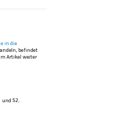
e in die
ndeln, befindet
m Artikel weiter
und
.
1
S
2