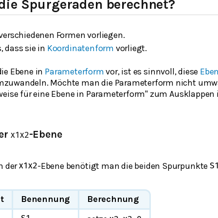
die Spurgeraden berechnet?
verschiedenen Formen vorliegen.
 dass sie in
Koordinatenform
vorliegt.
die Ebene in
Parameterform
vor, ist es sinnvoll, diese
Eben
zuwandeln. Möchte man die Parameterform nicht umwa
weise für eine Ebene in Parameterform" zum Ausklappen i
der
-Ebene
x
1
x
2
n der
-Ebene benötigt man die beiden Spurpunkte
x
1
x
2
S
t
Benennung
Berechnung