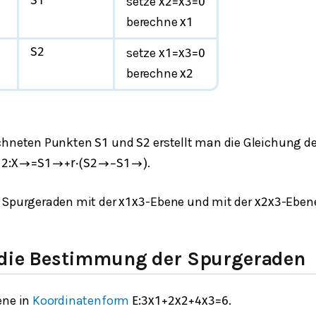
setze
S
1
x
2
=
x
3
=
0
berechne
x
1
setze
S
2
x
1
=
x
3
=
0
berechne
x
2
echneten Punkten
und
erstellt man die Gleichung d
S
1
S
2
.
12
:
X
→
=
S
1
→
+
r
⋅
(
S
2
→
−
S
1
→
)
 Spurgeraden mit der
-Ebene und mit der
-Eben
x
1
x
3
x
2
x
3
r die Bestimmung der Spurgeraden
ene in
Koordinatenform
.
E
:
3
x
1
+
2
x
2
+
4
x
3
=
6