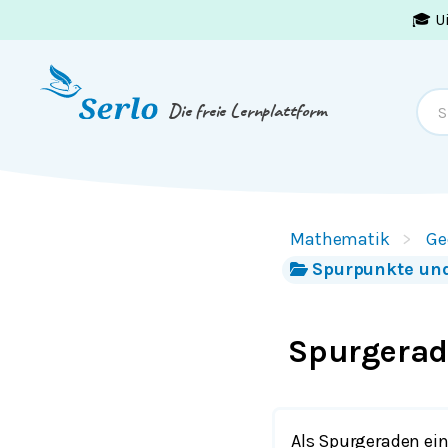
🎓 U
Springe zum
Inhalt
oder
Footer
Die freie Lernplattform
Mathematik
Ge
Spurpunkte und
Spurgerad
Als Spurgeraden ei