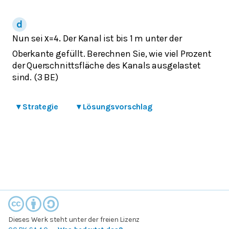
Nun sei
Der Kanal ist bis 1 m unter der
x
=
4.
Oberkante gefüllt. Berechnen Sie, wie viel Prozent
der Querschnittsfläche des Kanals ausgelastet
sind. (3 BE)
▾
Strategie
▾
Lösungsvorschlag
Dieses Werk steht unter der freien Lizenz