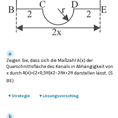
Zeigen Sie, dass sich die Maßzahl A(x) der
Querschnittsfläche des Kanals in Abhängigkeit von
x durch
darstellen lässt. (5
A
(
x
)
=
(
2
+
0,5
π
)
x
2
−
2
π
x
+
2
π
BE)
▾
Strategie
▾
Lösungsvorschlag