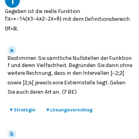
1
Gegeben ist die reelle Funktion
mit dem Definitionsbereich
f
:
x
↦
−
1
4
(
x
3
−
4
x
2
−
2
x
+
8
)
.
D
f
=
ℝ
Bestimmen Sie sämtliche Nullstellen der Funktion
f und deren Vielfachheit. Begründen Sie dann ohne
weitere Rechnung, dass in den Intervallen
]
−
2
;
2
[
sowie
jeweils eine Extremstelle liegt. Geben
]
2
;
4
[
Sie auch deren Art an. (7 BE)
▾
Strategie
▾
Lösungsvorschlag