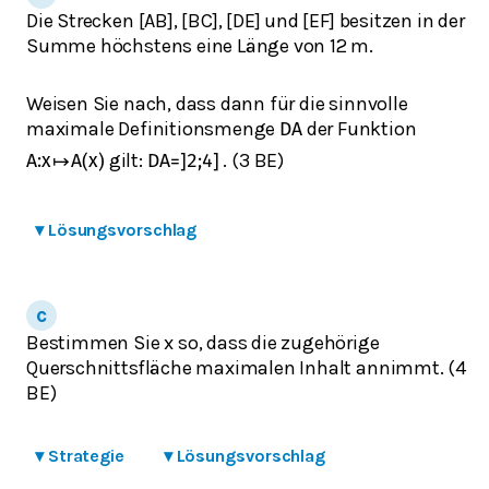
Die Strecken [AB], [BC], [DE] und [EF] besitzen in der
Summe höchstens eine Länge von 12 m.
Weisen Sie nach, dass dann für die sinnvolle
maximale Definitionsmenge
der Funktion
D
A
gilt:
. (3 BE)
A
:
x
↦
A
(
x
)
D
A
=
]
2
;
4
]
▾
Lösungsvorschlag
Bestimmen Sie x so, dass die zugehörige
Querschnittsfläche maximalen Inhalt annimmt. (4
BE)
▾
Strategie
▾
Lösungsvorschlag