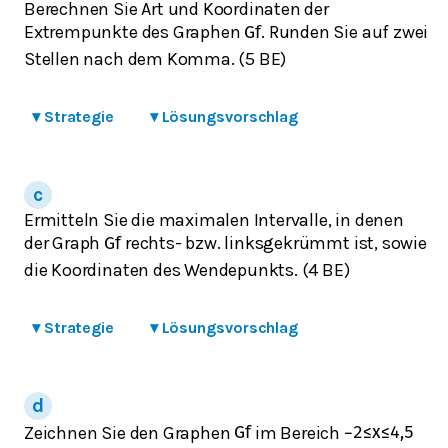
Berechnen Sie Art und Koordinaten der
Extrempunkte des Graphen
. Runden Sie auf zwei
G
f
Stellen nach dem Komma. (5 BE)
▾
Strategie
▾
Lösungsvorschlag
Ermitteln Sie die maximalen Intervalle, in denen
der Graph
rechts- bzw. linksgekrümmt ist, sowie
G
f
die Koordinaten des Wendepunkts. (4 BE)
▾
Strategie
▾
Lösungsvorschlag
Zeichnen Sie den Graphen
im Bereich
G
f
−
2
≤
x
≤
4,5