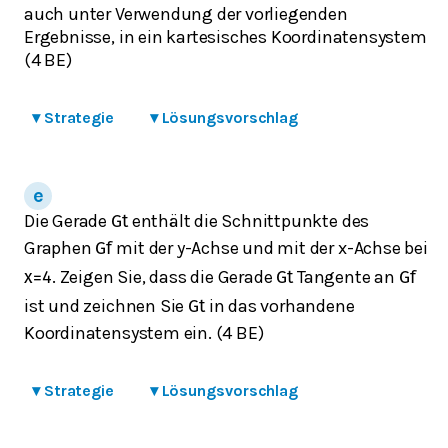
auch unter Verwendung der vorliegenden
Ergebnisse, in ein kartesisches Koordinatensystem
(4 BE)
▾
Strategie
▾
Lösungsvorschlag
Die Gerade
enthält die Schnittpunkte des
G
t
Graphen
mit der y-Achse und mit der x-Achse bei
G
f
. Zeigen Sie, dass die Gerade
Tangente an
x
=
4
G
t
G
f
ist und zeichnen Sie
in das vorhandene
G
t
Koordinatensystem ein. (4 BE)
▾
Strategie
▾
Lösungsvorschlag