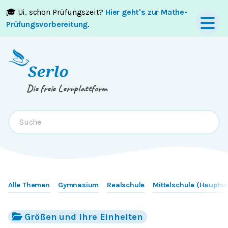
🎓 Ui, schon Prüfungszeit?
Hier geht's zur Mathe-
Springe zum
Inhalt
oder
Footer
Prüfungsvorbereitung
.
Die freie Lernplattform
Alle Themen
Gymnasium
Realschule
Mittelschule (Hauptsc
Größen und ihre Einheiten