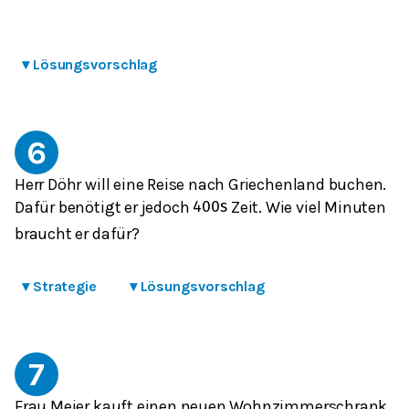
▾
Lösungsvorschlag
6
Herr Döhr will eine Reise nach Griechenland buchen.
Dafür benötigt er jedoch
Zeit. Wie viel Minuten
400
s
braucht er dafür?
▾
Strategie
▾
Lösungsvorschlag
7
Frau Meier kauft einen neuen Wohnzimmerschrank