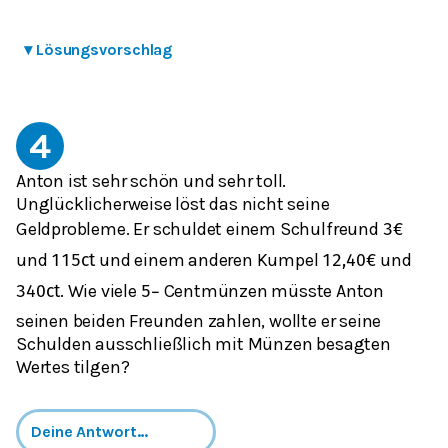
▾
Lösungsvorschlag
4
Anton ist sehr schön und sehr toll.
Unglücklicherweise löst das nicht seine
Geldprobleme. Er schuldet einem Schulfreund
3
€
und
und einem anderen Kumpel
und
115
c
t
12,40
€
. Wie viele
Centmünzen müsste Anton
340
c
t
5
−
seinen beiden Freunden zahlen, wollte er seine
Schulden ausschließlich mit Münzen besagten
Wertes tilgen?