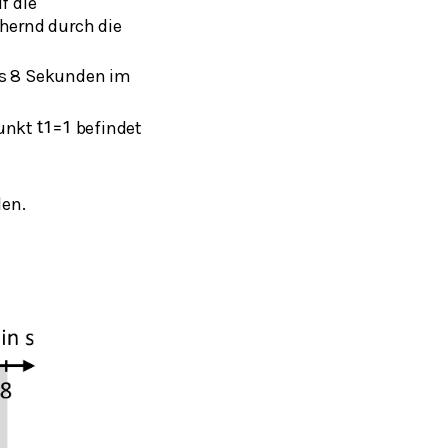
f die
ähernd durch die
is 8 Sekunden im
punkt
befindet
t
1
=
1
den.