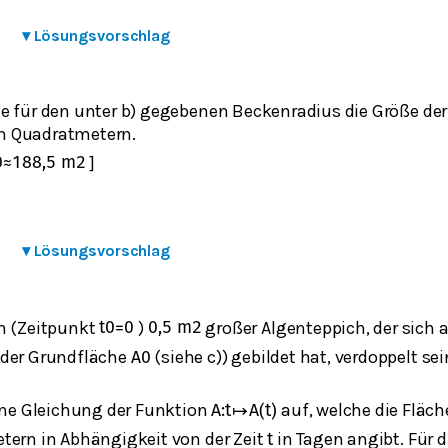
▾
Lösungsvorschlag
e für den unter b) gegebenen Beckenradius die Größe de
n Quadratmetern.
]
0
≈
188,5
m
2
▾
Lösungsvorschlag
n (Zeitpunkt
)
großer Algenteppich, der sich
t
0
=
0
0,5
m
2
 der Grundfläche
(siehe c)) gebildet hat, verdoppelt sei
A
0
eine Gleichung der Funktion
auf, welche die Fläc
A
:
t
↦
A
(
t
)
tern in Abhängigkeit von der Zeit
in Tagen angibt. Für d
t