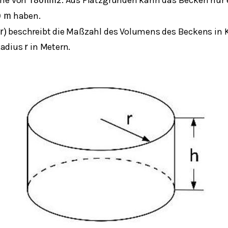
180
π
m
2
haben.
0
m
beschreibt die Maßzahl des Volumens des Beckens in 
r
)
Radius
in Metern.
r