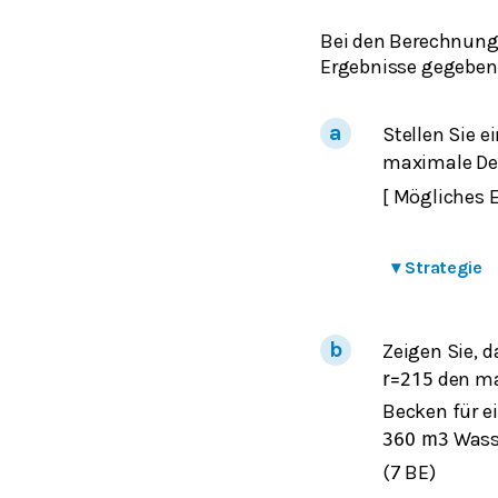
Bei den Berechnunge
Ergebnisse gegeben
Stellen Sie 
maximale De
[ Mögliches 
▾
Strategie
Zeigen Sie, 
den ma
r
=
2
15
Becken für e
Wasse
360
m
3
(7 BE)