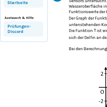
Sensors untersucht
Startseite
Wasseroberfläche in
Funktionswerte der
Der Graph der Funkt
Austausch & Hilfe:
untenstehenden Koo
Prüfungen-
Die Funktion
ist e
T
Discord
sich der Delfin an d
Bei den Berechnunge