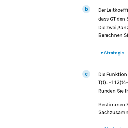
Der Leitkoef
dass
den 
G
T
Die zwei gan
Berechnen Si
▾
Strategie
Die Funktio
T
(
t
)
=
−
1
12
(
t
4
Runden Sie I
Bestimmen S
Sachzusamm