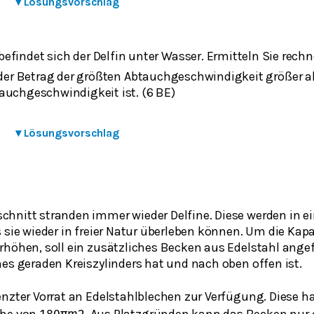
▾
Lösungsvorschlag
befindet sich der Delfin unter Wasser. Ermitteln Sie rechn
 der Betrag der größten Abtauchgeschwindigkeit größer al
auchgeschwindigkeit ist. (6 BE)
▾
Lösungsvorschlag
hnitt stranden immer wieder Delfine. Diese werden in e
 sie wieder in freier Natur überleben können. Um die Kapa
rhöhen, soll ein zusätzliches Becken aus Edelstahl angef
es geraden Kreiszylinders hat und nach oben offen ist.
enzter Vorrat an Edelstahlblechen zur Verfügung. Diese 
che von
. Aus Platzgründen kann das Becken nur