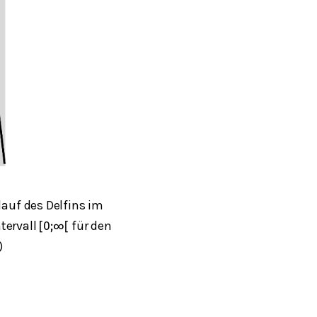
uf des Delfins im
tervall
für den
[
0
;
∞
[
)