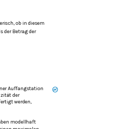
erisch, ob in diesem
s der Betrag der
iner Auffangstation
zität der
ertigt werden,
haben modellhaft
 einen maximalen