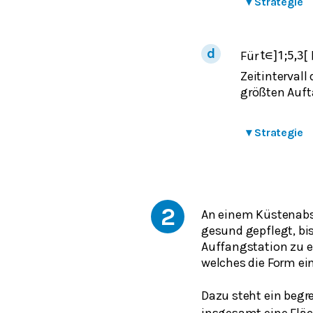
▾
Strategie
Für
t
∈
]
1
;
5,3
[
Zeitintervall
größten Auft
▾
Strategie
2
An einem Küstenabsc
gesund gepflegt, bis
Auffangstation zu e
welches die Form ein
Dazu steht ein begr
insgesamt eine Flä