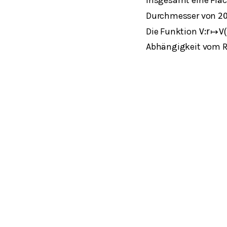
Durchmesser von
2
Die Funktion
V
:
r
↦
V
(
Abhängigkeit vom 