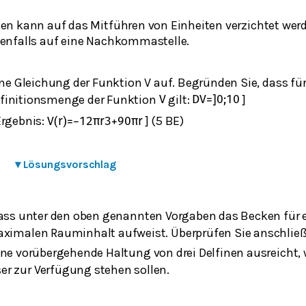
n kann auf das Mitführen von Einheiten verzichtet werd
enfalls auf eine Nachkommastelle.
eine Gleichung der Funktion V auf. Begründen Sie, dass f
finitionsmenge der Funktion
gilt:
]
V
D
V
=
]
0
;
10
Ergebnis:
] (5 BE)
V
(
r
)
=
−
1
2
π
r
3
+
90
π
r
▾
Lösungsvorschlag
dass unter den oben genannten Vorgaben das Becken für 
ximalen Rauminhalt aufweist. Überprüfen Sie anschließ
ine vorübergehende Haltung von drei Delfinen ausreicht, 
r zur Verfügung stehen sollen.