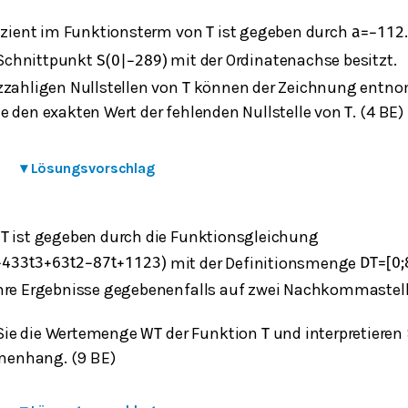
fizient im Funktionsterm von
ist gegeben durch
T
a
=
−
1
12
Schnittpunkt
mit der Ordinatenachse besitzt.
S
(
0
|
−
28
9
)
zzahligen Nullstellen von
können der Zeichnung entn
T
e den exakten Wert der fehlenden Nullstelle von
. (4 BE)
T
▾
Lösungsvorschlag
n
ist gegeben durch die Funktionsgleichung
T
mit der Definitionsmenge
−
43
3
t
3
+
63
t
2
−
87
t
+
112
3
)
D
T
=
[
0
;
hre Ergebnisse gegebenenfalls auf zwei Nachkommastell
ie die Wertemenge
der Funktion
und interpretieren 
W
T
T
enhang. (9 BE)