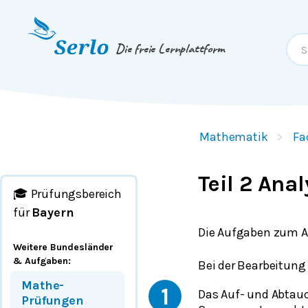
Springe zum
Inhalt
oder
Footer
Die freie Lernplattform
Mathematik
Fa
Teil 2 Anal
🎓 Prüfungsbereich
für
Bayern
Die Aufgaben zum A
Weitere Bundesländer
& Aufgaben
:
Bei der Bearbeitung
Mathe-
1
Das Auf- und Abtauc
Prüfungen