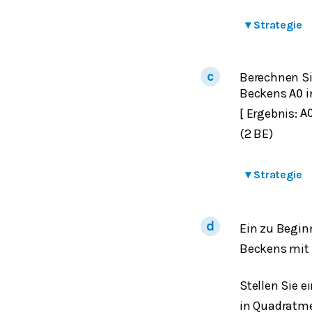
▾
Strategie
Berechnen Si
Beckens
i
A
0
[ Ergebnis:
A
(2 BE)
▾
Strategie
Ein zu Begin
Beckens mit
Stellen Sie 
in Quadratme