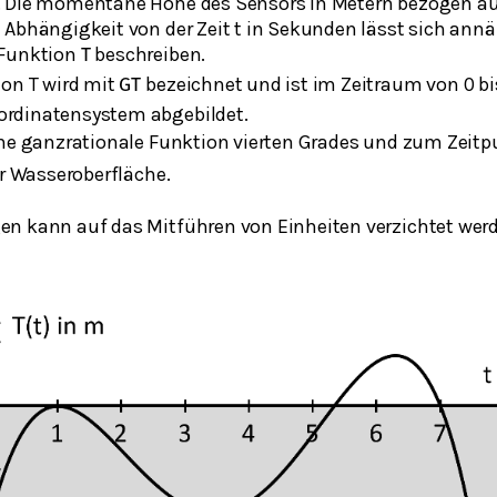
. Die momentane Höhe des Sensors in Metern bezogen au
 Abhängigkeit von der Zeit t in Sekunden lässt sich ann
 Funktion
beschreiben.
T
ion T wird mit
bezeichnet und ist im Zeitraum von 0 b
G
T
rdinatensystem abgebildet.
ine ganzrationale Funktion vierten Grades und zum Zeit
er Wasseroberfläche.
n kann auf das Mitführen von Einheiten verzichtet wer