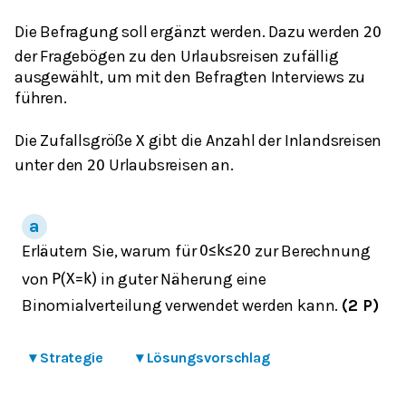
Die Befragung soll ergänzt werden. Dazu werden
20
der Fragebögen zu den Urlaubsreisen zufällig
ausgewählt, um mit den Befragten Interviews zu
führen.
Die Zufallsgröße
gibt die Anzahl der Inlandsreisen
X
unter den
Urlaubsreisen an.
20
Erläutern Sie, warum für
zur Berechnung
0
≤
k
≤
20
von
in guter Näherung eine
P
(
X
=
k
)
Binomialverteilung verwendet werden kann.
(2 P)
▾
Strategie
▾
Lösungsvorschlag