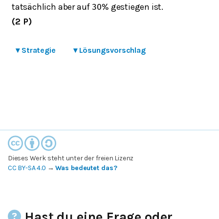
tatsächlich aber auf
gestiegen ist.
30
%
(2 P)
▾
Strategie
▾
Lösungsvorschlag
Dieses Werk steht unter der freien Lizenz
CC BY-SA 4.0
→
Was bedeutet das?
Hast du eine Frage oder