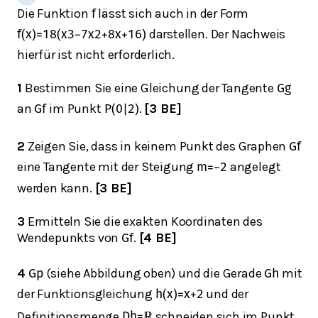
Die Funktion
lässt sich auch in der Form
f
darstellen. Der Nachweis
f
(
x
)
=
1
8
(
x
3
−
7
x
2
+
8
x
+
16
)
hierfür ist nicht erforderlich.
1
Bestimmen Sie eine Gleichung der Tangente
G
g
an
im Punkt
.
[3 BE]
G
f
P
(
0
|
2
)
2
Zeigen Sie, dass in keinem Punkt des Graphen
G
f
eine Tangente mit der Steigung
angelegt
m
=
−
2
werden kann.
[3 BE]
3
Ermitteln Sie die exakten Koordinaten des
Wendepunkts von
.
[4 BE]
G
f
4
(siehe Abbildung oben) und die Gerade
mit
G
p
G
h
der Funktionsgleichung
und der
h
(
x
)
=
x
+
2
Definitionsmenge
schneiden sich im Punkt
D
h
=
ℝ