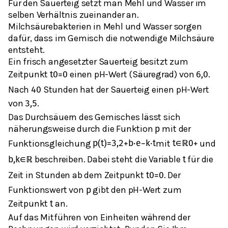
Für den Sauerteig setzt man Mehl und Wasser im
selben Verhältnis zueinander an.
Milchsäurebakterien in Mehl und Wasser sorgen
dafür, dass im Gemisch die notwendige Milchsäure
entsteht.
Ein frisch angesetzter Sauerteig besitzt zum
Zeitpunkt
einen pH-Wert (Säuregrad) von
.
t
0
=
0
6,0
Nach
Stunden hat der Sauerteig einen pH-Wert
40
von
.
3,5
Das Durchsäuern des Gemisches lässt sich
näherungsweise durch die Funktion
mit der
p
Funktionsgleichung
mit
und
p
(
t
)
=
3,2
+
b
⋅
e
−
k
⋅
t
t
∈
ℝ
0
+
beschreiben. Dabei steht die Variable
für die
b
,
k
∈
ℝ
t
Zeit in Stunden ab dem Zeitpunkt
. Der
t
0
=
0
Funktionswert von
gibt den pH-Wert zum
p
Zeitpunkt
an.
t
Auf das Mitführen von Einheiten während der