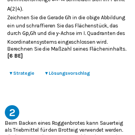
.
A
(
2
|
4
)
Zeichnen Sie die Gerade
in die obige Abbildung
G
h
ein und schraffieren Sie das Flächenstück, das
durch
und die y-Achse im I. Quadranten des
G
p
,
G
h
Koordinatensystems eingeschlossen wird.
Berechnen Sie die Maßzahl seines Flächeninhalts.
[6 BE]
▾
Strategie
▾
Lösungsvorschlag
2
Beim Backen eines Roggenbrotes kann Sauerteig
als Triebmittel für den Brotteig verwendet werden.