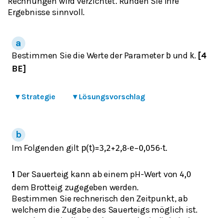
Rechnungen wird verzichtet. Runden Sie Ihre
Ergebnisse sinnvoll.
Bestimmen Sie die Werte der Parameter
und
.
[4
b
k
BE]
▾
Strategie
▾
Lösungsvorschlag
Im Folgenden gilt
.
p
(
t
)
=
3,2
+
2,8
⋅
e
−
0,056
⋅
t
1
Der Sauerteig kann ab einem pH-Wert von
4,0
dem Brotteig zugegeben werden.
Bestimmen Sie rechnerisch den Zeitpunkt, ab
welchem die Zugabe des Sauerteigs möglich ist.