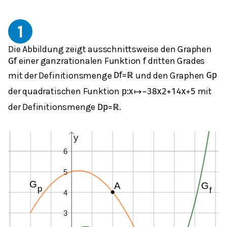
1
Die Abbildung zeigt ausschnittsweise den Graphen
einer ganzrationalen Funktion
dritten Grades
G
f
f
mit der Definitionsmenge
und den Graphen
D
f
=
ℝ
G
p
der quadratischen Funktion
mit
p
:
x
↦
−
3
8
x
2
+
1
4
x
+
5
der Definitionsmenge
.
D
p
=
ℝ