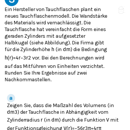
Ein Hersteller von Tauchflaschen plant ein
neues Tauchflaschenmodell. Die Wandstärke
des Materials wird vernachlässigt. Die
Tauchflasche hat vereinfacht die Form eines
geraden Zylinders mit aufgesetzter
Halbkugel (siehe Abbildung). Die Firma gibt
für die Zylinderhöhe
(in
) die Bedingung
h
dm
vor. Bei den Berechnungen wird
h
(
r
)
=
4
r
−
3
r
2
auf das Mitführen von Einheiten verzichtet.
Runden Sie Ihre Ergebnisse auf zwei
Nachkommastellen.
Zeigen Sie, dass die Maßzahl des Volumens (in
) der Tauchflasche in Abhängigkeit vom
dm
3
Zylinderradius
(in
) durch die Funktion
mit
r
dm
V
der Funktionsgleichung
V
(
r
)
=
−
5
6
r
3
π
+
4
r
π