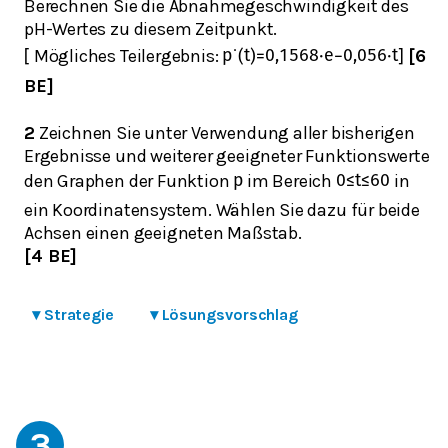
Berechnen Sie die Abnahmegeschwindigkeit des
pH-Wertes zu diesem Zeitpunkt.
Mögliches Teilergebnis:
[6
[
p
˙
(
t
)
=
0,1568
⋅
e
−
0,056
⋅
t
]
BE]
2
Zeichnen Sie unter Verwendung aller bisherigen
Ergebnisse und weiterer geeigneter Funktionswerte
den Graphen der Funktion
im Bereich
in
p
0
≤
t
≤
60
ein Koordinatensystem. Wählen Sie dazu für beide
Achsen einen geeigneten Maßstab.
[4 BE]
▾
Strategie
▾
Lösungsvorschlag
3