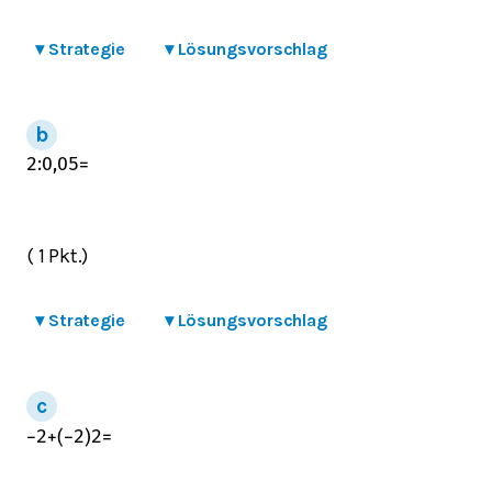
▾
Strategie
▾
Lösungsvorschlag
2
:
0,05
=
( 1 Pkt.)
▾
Strategie
▾
Lösungsvorschlag
−
2
+
(
−
2
)
2
=