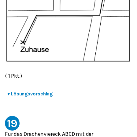
( 1 Pkt.)
▾
Lösungsvorschlag
19
Für das Drachenviereck
mit der
ABCD