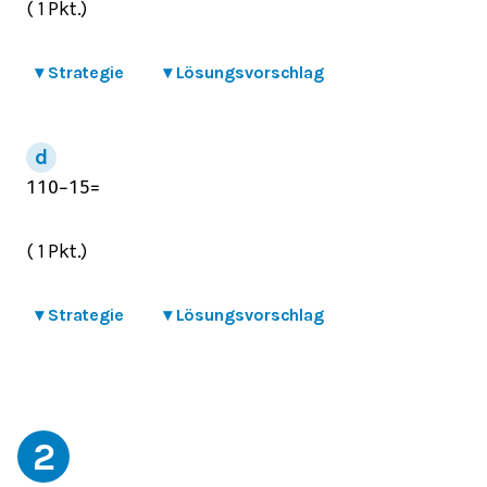
( 1 Pkt.)
▾
Strategie
▾
Lösungsvorschlag
1
10
−
1
5
=
( 1 Pkt.)
▾
Strategie
▾
Lösungsvorschlag
2