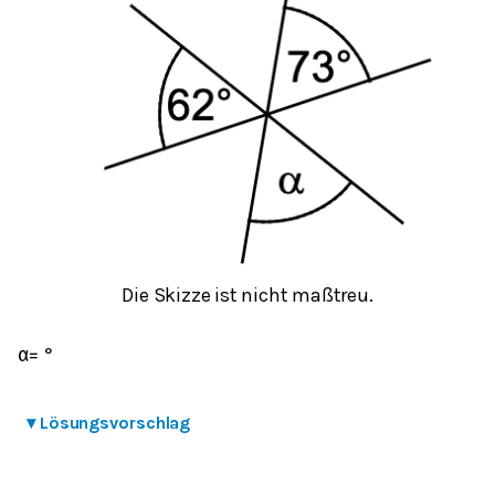
Die Skizze ist nicht maßtreu.
α
=
°
▾
Lösungsvorschlag