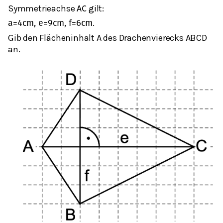
Symmetrieachse
gilt:
AC
.
a
=
4
c
m
,
e
=
9
c
m
,
f
=
6
c
m
Gib den Flächeninhalt A des Drachenvierecks ABCD
an.