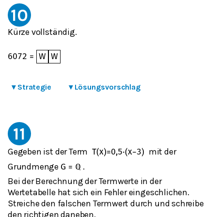
10
Kürze vollständig.
60
72
=
W
W
▾
Strategie
▾
Lösungsvorschlag
11
Gegeben ist der Term
mit der
T
(
x
)
=
0,5
⋅
(
x
−
3
)
Grundmenge
.
G
=
ℚ
Bei der Berechnung der Termwerte in der
Wertetabelle hat sich ein Fehler eingeschlichen.
Streiche den falschen Termwert durch und schreibe
den richtigen daneben.