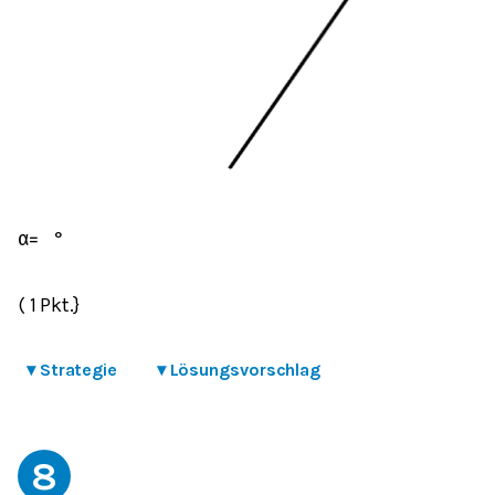
α
=
°
( 1 Pkt.}
▾
Strategie
▾
Lösungsvorschlag
8