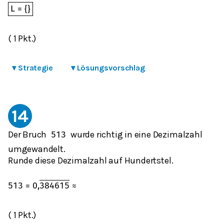
L
=
{
}
( 1 Pkt.)
▾
Strategie
▾
Lösungsvorschlag
14
Der Bruch
wurde richtig in eine Dezimalzahl
5
13
umgewandelt.
Runde diese Dezimalzahl auf Hundertstel.
5
13
=
0
,
384615
≈
( 1 Pkt.)