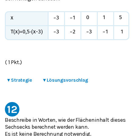
0
1
5
x
−
3
−
1
T(x
)
=
0,5
⋅
(x-3)
−
3
−
2
−
3
−
1
1
( 1 Pkt.)
▾
Strategie
▾
Lösungsvorschlag
12
Beschreibe in Worten, wie der Flächeninhalt dieses
Sechsecks berechnet werden kann.
Es ist keine Berechnung notwendig.