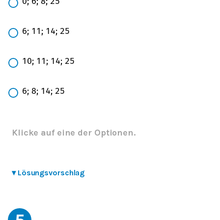
0
;
6
;
8
;
25
6
;
11
;
14
;
25
10
;
11
;
14
;
25
6
;
8
;
14
;
25
Klicke auf eine der Optionen.
▾
Lösungsvorschlag
5