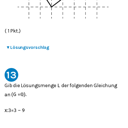
( 1 Pkt.)
▾
Lösungsvorschlag
13
Gib die Lösungsmenge
der folgenden Gleichung
L
an
(
G
=
ℚ
)
.
x
:
3
=
3
–
9