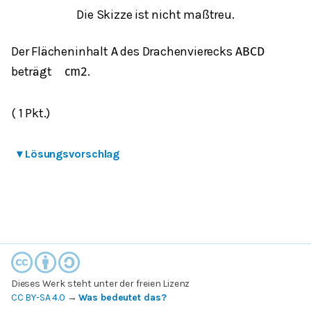
Die Skizze ist nicht maßtreu.
Der Flächeninhalt
des Drachenvierecks
A
ABCD
beträgt
.
cm
2
( 1 Pkt.)
▾
Lösungsvorschlag
Dieses Werk steht unter der freien Lizenz
CC BY-SA 4.0
→
Was bedeutet das?