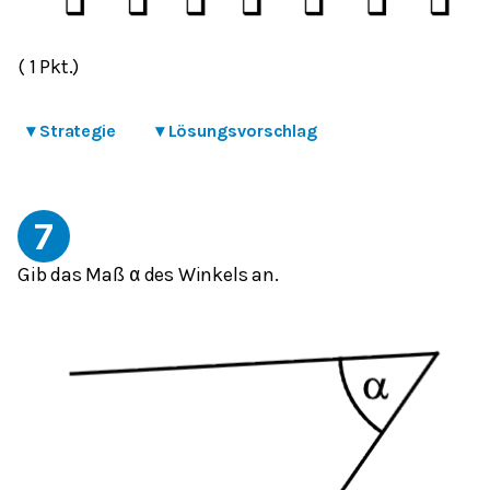
( 1 Pkt.)
▾
Strategie
▾
Lösungsvorschlag
7
Gib das Maß
des Winkels an.
α