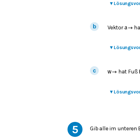
▾
Lösungsvo
Vektor
ha
a
→
▾
Lösungsvo
hat Fuß
w
→
▾
Lösungsvo
5
Gib alle im unteren 