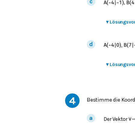
,
A
(
−
4
|
−
1
)
B
(
4
▾
Lösungsvo
,
A
(
−
4
|
0
)
B
(
7
|
▾
Lösungsvo
4
Bestimme die Koord
Der Vektor
v