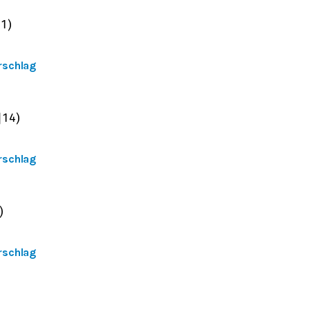
−
1
)
rschlag
|
14
)
rschlag
)
rschlag