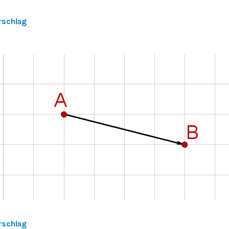
rschlag
rschlag