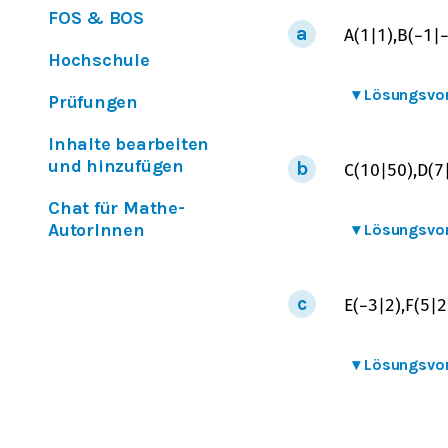
FOS & BOS
A
(
1
|
1
)
,
B
(
−
1
|
Hochschule
▾
Lösungsvo
Prüfungen
Inhalte bearbeiten
und hinzufügen
C
(
10
|
50
)
,
D
(
7
Chat für Mathe-
AutorInnen
▾
Lösungsvo
E
(
−
3
|
2
)
,
F
(
5
|
2
▾
Lösungsvo