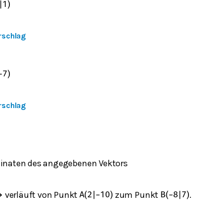
|
1
)
rschlag
−
7
)
rschlag
inaten des angegebenen Vektors
verläuft von Punkt
zum Punkt
.
→
A
(
2
|
−
10
)
B
(
−
8
|
7
)