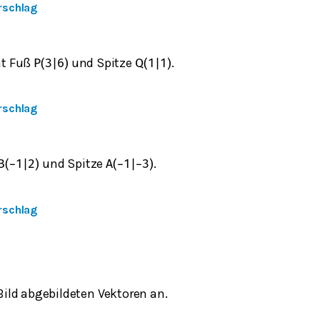
rschlag
t Fuß
und Spitze
.
P
(
3
|
6
)
Q
(
1
|
1
)
rschlag
und Spitze
.
B
(
−
1
|
2
)
A
(
−
1
|
−
3
)
rschlag
Bild abgebildeten Vektoren an.