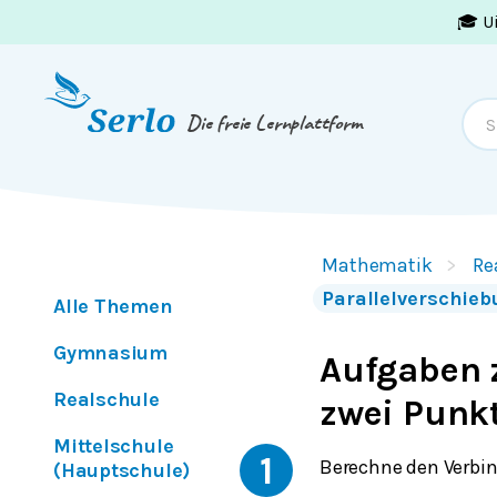
🎓 U
Springe zum
Inhalt
oder
Footer
Die freie Lernplattform
Mathematik
Re
Parallelverschie
Alle Themen
Gymnasium
Aufgaben 
Realschule
zwei Punk
Mittelschule
1
Berechne den Verbi
(Hauptschule)