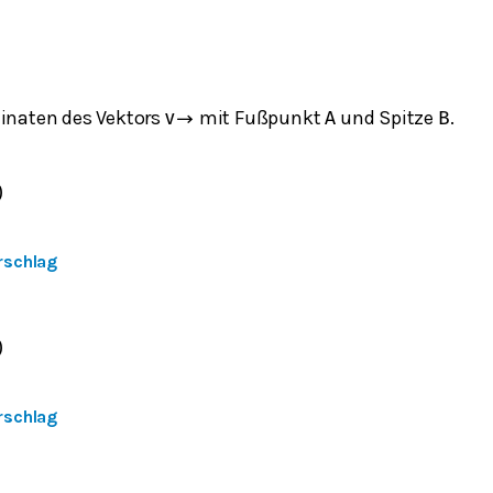
inaten des Vektors
mit Fußpunkt
und Spitze
.
v
→
A
B
)
rschlag
)
rschlag