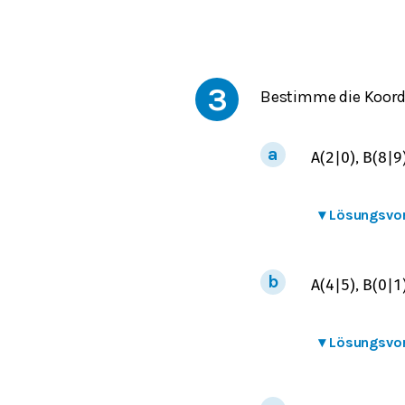
3
Bestimme die Koord
,
A
(
2
|
0
)
B
(
8
|
9
▾
Lösungsvo
,
A
(
4
|
5
)
B
(
0
|
1
▾
Lösungsvo