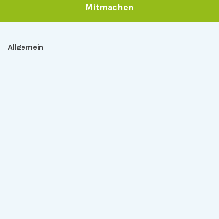
Mitmachen
Allgemein
Über Serlo
Kontakt
Other Languages
Dabei sein
Newsletter
Jobs
GitHub
Community
Products
Serlo Editor
Metadata API
iFrame API
Rechtlich
Datenschutz
Einwilligungen widerrufen