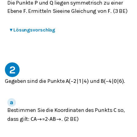
Die Punkte
und
liegen symmetrisch zu einer
P
Q
Ebene
. Ermitteln Sieeine Gleichung von
. (3 BE)
F
F
▾
Lösungsvorschlag
2
Gegeben sind die Punkte
und
.
A
(
−
2
|
1
|
4
)
B
(
−
4
|
0
|
6
)
Bestimmen Sie die Koordinaten des Punkts
so,
C
dass gilt:
. (2 BE)
C
A
→
=
2
⋅
A
B
→