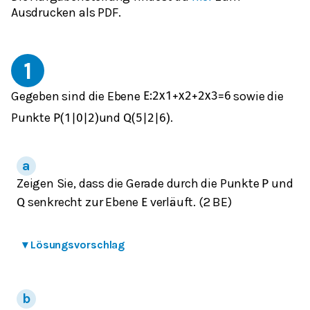
Ausdrucken als PDF.
1
Gegeben sind die Ebene
sowie die
E
:
2
x
1
+
x
2
+
2
x
3
=
6
Punkte
und
.
P
(
1
|
0
|
2
)
Q
(
5
|
2
|
6
)
Zeigen Sie, dass die Gerade durch die Punkte
und
P
senkrecht zur Ebene
verläuft. (2 BE)
Q
E
▾
Lösungsvorschlag