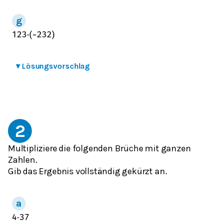
1
2
3
⋅
(
−
2
3
2
)
▾
Lösungsvorschlag
2
Multipliziere die folgenden Brüche mit ganzen
Zahlen.
Gib das Ergebnis vollständig gekürzt an.
4
⋅
3
7