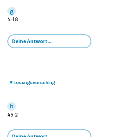
4
⋅
1
8
▾
Lösungsvorschlag
4
5
⋅
2