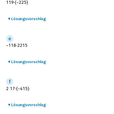
1
1
9
⋅
(
−
2
2
5
)
▾
Lösungsvorschlag
−
1
1
8
⋅
2
2
15
▾
Lösungsvorschlag
2
1
7
⋅
(
−
4
1
5
)
▾
Lösungsvorschlag