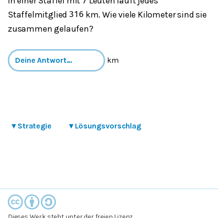
In einer Staffel mit
Leuten läuft jedes
7
Staffelmitglied
km. Wie viele Kilometer sind sie
3
1
6
zusammen gelaufen?
km
▾
Strategie
▾
Lösungsvorschlag
Dieses Werk steht unter der freien Lizenz