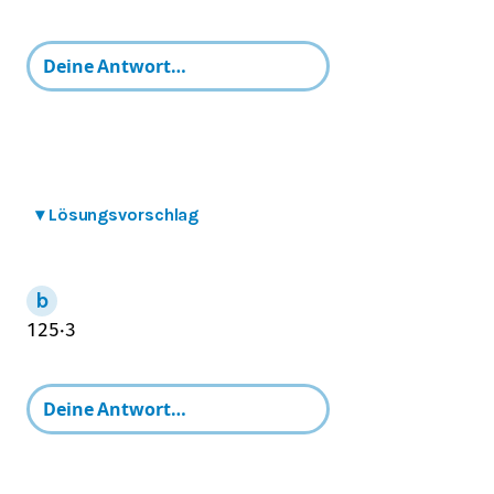
▾
Lösungsvorschlag
12
5
⋅
3