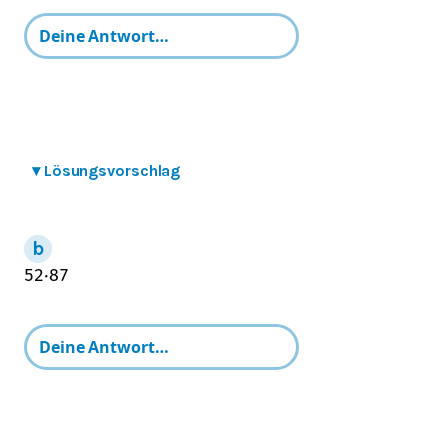
▾
Lösungsvorschlag
5
2
⋅
8
7