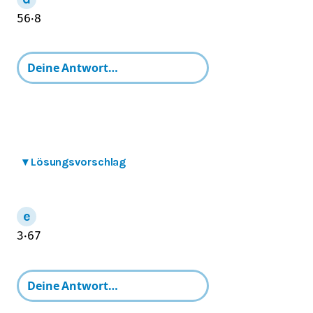
5
6
⋅
8
▾
Lösungsvorschlag
3
⋅
6
7