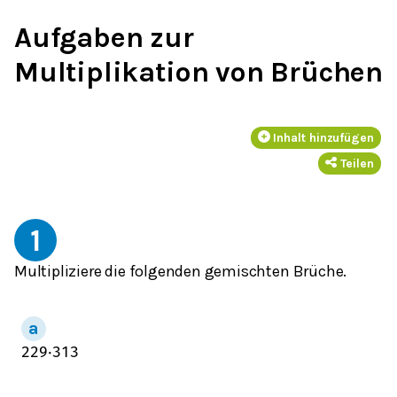
Aufgaben zur
Multiplikation von Brüchen
Inhalt hinzufügen
Teilen
1
Multipliziere die folgenden gemischten Brüche.
2
2
9
⋅
3
1
3