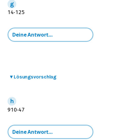
1
4
⋅
12
5
▾
Lösungsvorschlag
9
10
⋅
4
7