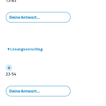
1
3
⋅
8
3
▾
Lösungsvorschlag
2
3
⋅
5
4