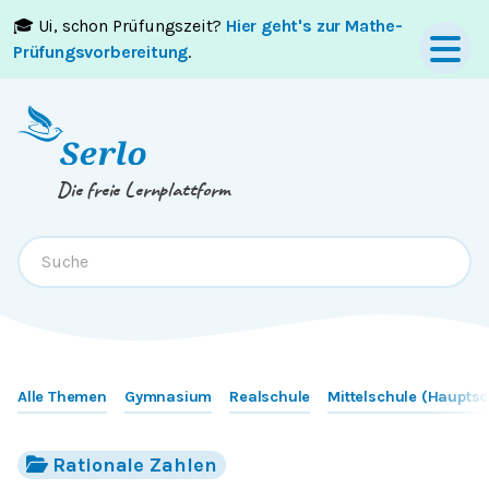
🎓 Ui, schon Prüfungszeit?
Hier geht's zur Mathe-
Springe zum
Inhalt
oder
Footer
Prüfungsvorbereitung
.
Die freie Lernplattform
Alle Themen
Gymnasium
Realschule
Mittelschule (Hauptsc
Rationale Zahlen