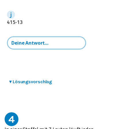
4
15
⋅
1
3
▾
Lösungsvorschlag
4