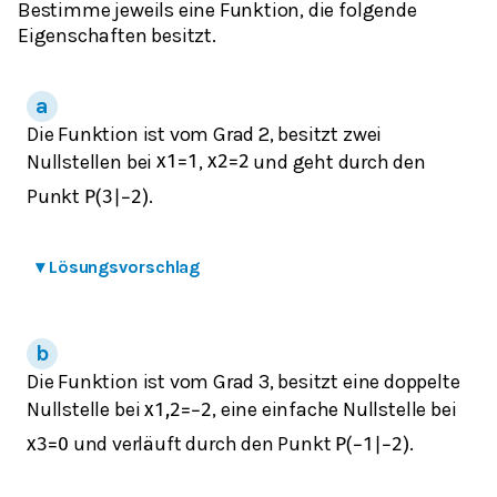
Bestimme jeweils eine Funktion, die folgende
Eigenschaften besitzt.
Die Funktion ist vom Grad 2, besitzt zwei
Nullstellen bei
,
und geht durch den
x
1
=
1
x
2
=
2
Punkt
.
P
(
3
|
−
2
)
▾
Lösungsvorschlag
Die Funktion ist vom Grad 3, besitzt eine doppelte
Nullstelle bei
, eine einfache Nullstelle bei
x
1,2
=
−
2
und verläuft durch den Punkt
.
x
3
=
0
P
(
−
1
|
−
2
)