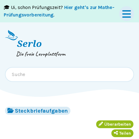
🎓 Ui, schon Prüfungszeit?
Hier geht's zur Mathe-
Springe zum
Inhalt
oder
Footer
Prüfungsvorbereitung
.
Die freie Lernplattform
Steckbriefaufgaben
Überarbeiten
Teilen