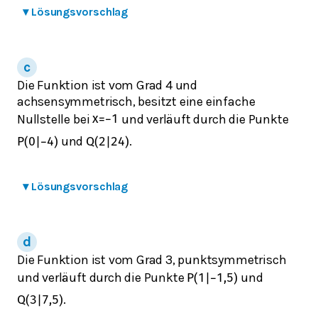
▾
Lösungsvorschlag
Die Funktion ist vom Grad 4 und
achsensymmetrisch, besitzt eine einfache
Nullstelle bei
und verläuft durch die Punkte
x
=
−
1
und
.
P
(
0
|
−
4
)
Q
(
2
|
24
)
▾
Lösungsvorschlag
Die Funktion ist vom Grad 3, punktsymmetrisch
und verläuft durch die Punkte
und
P
(
1
|
−
1,5
)
.
Q
(
3
|
7,5
)