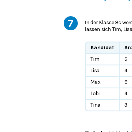
7
In der Klasse 8c we
lassen sich Tim, Lis
Kandidat
An
Tim
5
Lisa
4
Max
9
Tobi
4
Tina
3