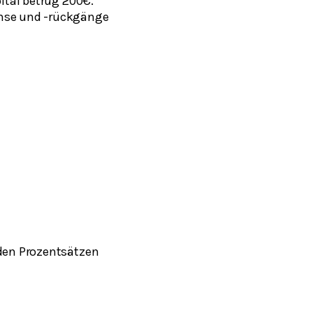
ital betrug 200€.
chse und -rückgänge
nden Prozentsätzen