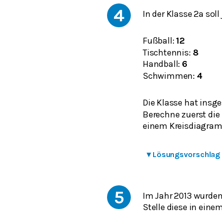
4
In der Klasse 2a sol
Fußball:
12
Tischtennis:
8
Handball:
6
Schwimmen:
4
Die Klasse hat insg
Berechne zuerst die 
einem Kreisdiagram
▾
Lösungsvorschlag
5
Im Jahr 2013 wurden
Stelle diese in ein