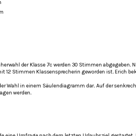
m
mm
echerwahl der Klasse 7c werden 30 Stimmen abgegeben.
 mit 12 Stimmen Klassensprecherin geworden ist. Erich be
 der Wahl in einem Säulendiagramm dar. Auf der senkrech
ragen werden.
de eine Umfrage nach dem letzten Urlaubsziel gestartet. 