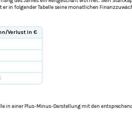
nfang des Jahres ein Reitgeschäft eröffnet. Sein Startkap
 er in folgender Tabelle seine monatlichen Finanzzuwä
n/Verlust in €
€
€
elle in einer Plus-Minus-Darstellung mit den entspreche