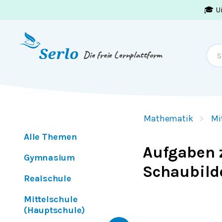
🎓 U
Springe zum
Inhalt
oder
Footer
Die freie Lernplattform
Mathematik
Mi
Alle Themen
Aufgaben 
Gymnasium
Schaubild
Realschule
Mittelschule
(Hauptschule)