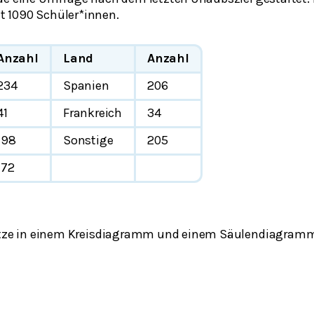
 1090 Schüler*innen.
Anzahl
Land
Anzahl
234
Spanien
206
41
Frankreich
34
198
Sonstige
205
172
sätze in einem Kreisdiagramm und einem Säulendiagramm