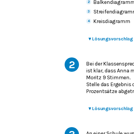
Balkendiagram
Streifendiagra
Kreisdiagramm
▾
Lösungsvorschlag
2
Bei der Klassenspr
ist klar, dass Anna
Moritz 9 Stimmen.
Stelle das Ergebnis
Prozentsätze abget
▾
Lösungsvorschlag
An einer Schule wur