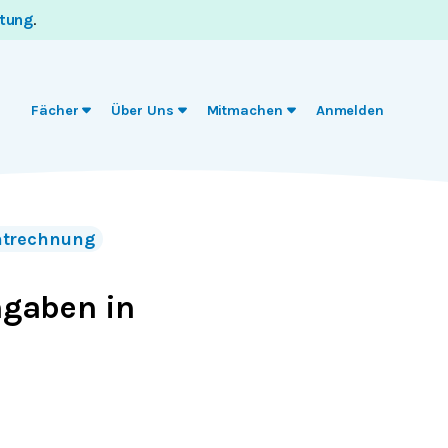
itung
.
Fächer
Über Uns
Mitmachen
Anmelden
ntrechnung
ngaben in