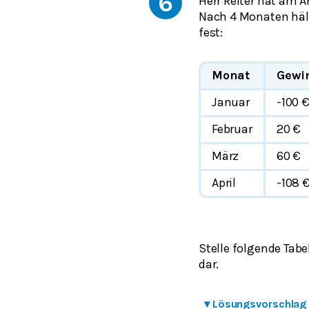
6
Herr Reiter hat am A
Nach 4 Monaten hält
fest:
Monat
Gewin
Januar
-100 
Februar
20 €
März
60 €
April
-108 
Stelle folgende Tab
dar.
▾
Lösungsvorschlag