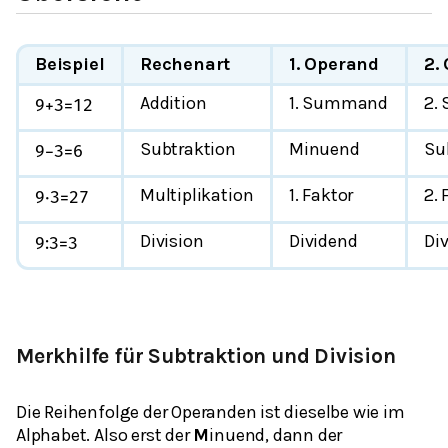
Beispiel
Rechenart
1. Operand
2.
Addition
1. Summand
2.
9
+
3
=
12
Subtraktion
Minuend
Su
9
−
3
=
6
Multiplikation
1. Faktor
2. 
9
⋅
3
=
27
Division
Dividend
Div
9
:
3
=
3
Merkhilfe für Subtraktion und Division
Die Reihenfolge der Operanden ist dieselbe wie im
Alphabet. Also erst der
M
inuend, dann der