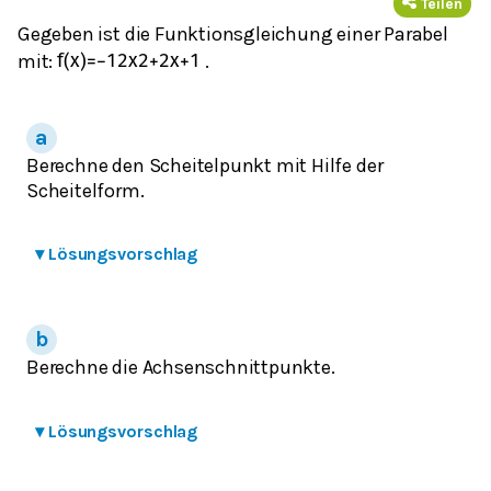
Teilen
Gegeben ist die Funktionsgleichung einer Parabel
mit:
.
f
(
x
)
=
−
1
2
x
2
+
2
x
+
1
Berechne den Scheitelpunkt mit Hilfe der
Scheitelform.
▾
Lösungsvorschlag
Berechne die Achsenschnittpunkte.
▾
Lösungsvorschlag