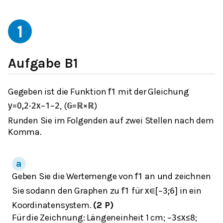
1
Aufgabe B1
Gegeben ist die Funktion
mit der Gleichung
f
1
, (
)
y
=
0,2
⋅
2
x
−
1
−
2
𝔾
=
ℝ
×
ℝ
Runden Sie im Folgenden auf zwei Stellen nach dem
Komma.
Geben Sie die Wertemenge von
an und zeichnen
f
1
Sie sodann den Graphen zu
für
in ein
f
1
x
∈
[
−
3
;
6
]
Koordinatensystem.
(2 P)
Für die Zeichnung: Längeneinheit 1 cm;
;
−
3
≤
x
≤
8