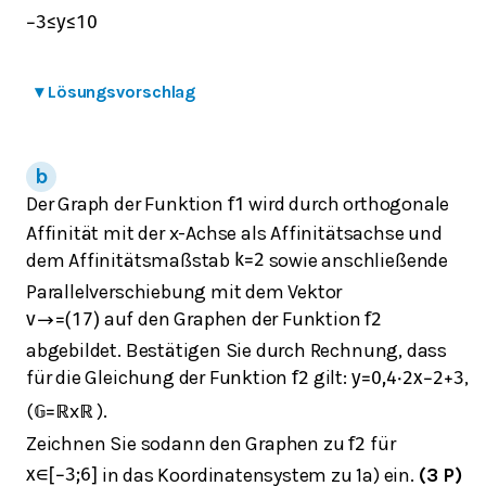
−
3
≤
y
≤
10
▾
Lösungsvorschlag
Der Graph der Funktion
wird durch orthogonale
f
1
Affinität mit der x-Achse als Affinitätsachse und
dem Affinitätsmaßstab
sowie anschließende
k
=
2
Parallelverschiebung mit dem Vektor
auf den Graphen der Funktion
v
→
=
(
1
7
)
f
2
abgebildet. Bestätigen Sie durch Rechnung, dass
für die Gleichung der Funktion
gilt:
,
f
2
y
=
0,4
⋅
2
x
−
2
+
3
(
x
).
𝔾
=
ℝ
ℝ
Zeichnen Sie sodann den Graphen zu
für
f
2
in das Koordinatensystem zu 1a) ein.
(3 P)
x
∈
[
−
3
;
6
]