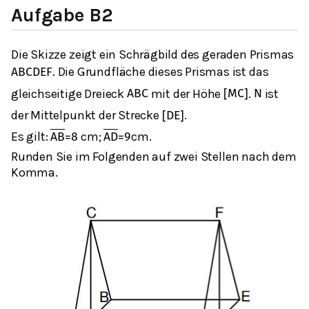
Aufgabe B2
Die Skizze zeigt ein Schrägbild des geraden Prismas
. Die Grundfläche dieses Prismas ist das
A
B
C
D
E
F
gleichseitige Dreieck
mit der Höhe
.
ist
A
B
C
[
M
C
]
N
der Mittelpunkt der Strecke
.
[
D
E
]
Es gilt:
cm;
cm.
A
B
=
8
A
D
=
9
Runden Sie im Folgenden auf zwei Stellen nach dem
Komma.