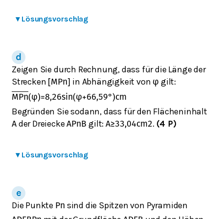
▾
Lösungsvorschlag
Zeigen Sie durch Rechnung, dass für die Länge der
Strecken
in Abhängigkeit von
gilt:
[
M
P
n
]
φ
M
P
n
(
φ
)
=
8,26
sin
(
φ
+
66,59
°
)
cm
Begründen Sie sodann, dass für den Flächeninhalt
der Dreiecke
gilt:
.
(4 P)
A
A
P
n
B
A
≥
33,04
cm
2
▾
Lösungsvorschlag
Die Punkte
sind die Spitzen von Pyramiden
P
n