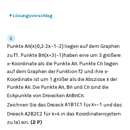
▾
Lösungsvorschlag
Punkte
liegen auf dem Graphen
A
n
(
x
|
0,2
⋅
2
x
−
1
−
2
)
zu
. Punkte
haben eine um
größere
f
1
B
n
(
x
+
3
|
−
1
)
3
x-Koordinate als die Punkte
. Punkte
liegen
A
n
C
n
auf dem Graphen der Funktion
und ihre x-
f
2
Koordinate ist um
größer als die Abszisse
der
1
x
Punkte
. Die Punkte
,
und
sind die
A
n
A
n
B
n
C
n
Eckpunkte von Dreiecken
.
A
n
B
n
C
n
Zeichnen Sie das Dreieck
für
und das
A
1
B
1
C
1
x
=
−
1
Dreieck
für
in das Koordinatensystem
A
2
B
2
C
2
x
=
4
zu 1a) ein.
(2 P)