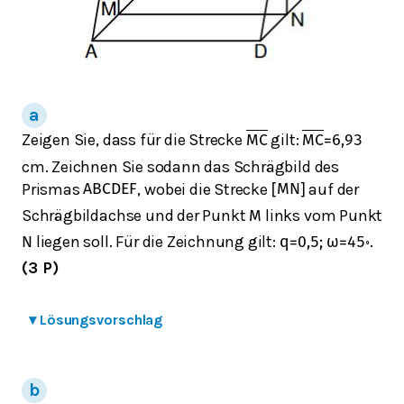
Zeigen Sie, dass für die Strecke
gilt:
M
C
M
C
=
6,93
cm. Zeichnen Sie sodann das Schrägbild des
Prismas
, wobei die Strecke
auf der
A
B
C
D
E
F
[
M
N
]
Schrägbildachse und der Punkt
links vom Punkt
M
liegen soll. Für die Zeichnung gilt:
.
N
q
=
0,5
;
ω
=
45
∘
(3 P)
▾
Lösungsvorschlag