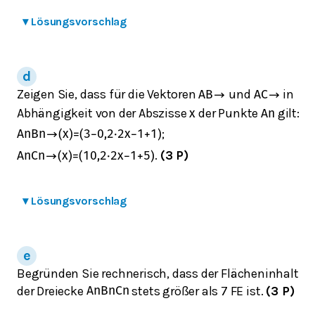
▾
Lösungsvorschlag
Zeigen Sie, dass für die Vektoren
und
in
A
B
→
A
C
→
Abhängigkeit von der Abszisse
der Punkte
gilt:
x
A
n
;
A
n
B
n
→
(
x
)
=
(
3
−
0,2
⋅
2
x
−
1
+
1
)
.
(3 P)
A
n
C
n
→
(
x
)
=
(
1
0,2
⋅
2
x
−
1
+
5
)
▾
Lösungsvorschlag
Begründen Sie rechnerisch, dass der Flächeninhalt
der Dreiecke
stets größer als 7 FE ist.
(3 P)
A
n
B
n
C
n