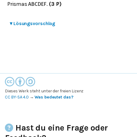
Prismas
.
(3 P)
A
B
C
D
E
F
▾
Lösungsvorschlag
Dieses Werk steht unter der freien Lizenz
CC BY-SA 4.0
→
Was bedeutet das?
Hast du eine Frage oder