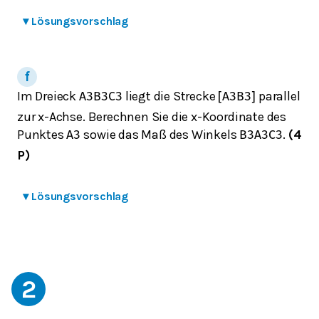
▾
Lösungsvorschlag
Im Dreieck
liegt die Strecke
parallel
A
3
B
3
C
3
[
A
3
B
3
]
zur x-Achse. Berechnen Sie die x-Koordinate des
Punktes
sowie das Maß des Winkels
.
(4
A
3
B
3
A
3
C
3
P)
▾
Lösungsvorschlag
2