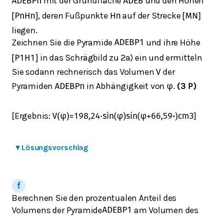
mit der Grundfläche
und den Höhen
A
D
E
B
P
n
A
D
E
B
, deren Fußpunkte
auf der Strecke
[
P
n
H
n
]
H
n
[
M
N
]
liegen.
Zeichnen Sie die Pyramide
und ihre Höhe
A
D
E
B
P
1
in das Schrägbild zu 2a) ein und ermitteln
[
P
1
H
1
]
Sie sodann rechnerisch das Volumen
der
V
Pyramiden
in Abhängigkeit von
.
(3 P)
A
D
E
B
P
n
φ
[Ergebnis:
]
V
(
φ
)
=
198,24
⋅
sin
(
φ
)
sin
(
φ
+
66,59
∘
)
cm
3
▾
Lösungsvorschlag
Berechnen Sie den prozentualen Anteil des
Volumens der Pyramide
am Volumen des
A
D
E
B
P
1