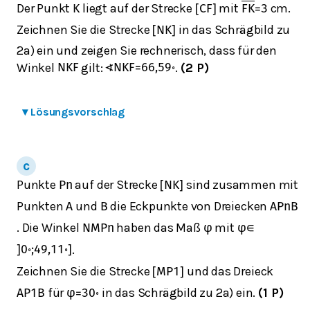
Der Punkt
liegt auf der Strecke
mit
cm.
K
[
C
F
]
F
K
=
3
Zeichnen Sie die Strecke
in das Schrägbild zu
[
N
K
]
2a) ein und zeigen Sie rechnerisch, dass für den
Winkel
gilt:
.
(2 P)
N
K
F
∢
N
K
F
=
66,59
∘
▾
Lösungsvorschlag
Punkte
auf der Strecke
sind zusammen mit
P
n
[
N
K
]
Punkten
und
die Eckpunkte von Dreiecken
A
B
A
P
n
B
. Die Winkel
haben das Maß
mit
N
M
P
n
φ
φ
∈
.
]
0
∘
;
49,11
∘
]
Zeichnen Sie die Strecke
und das Dreieck
[
M
P
1
]
für
in das Schrägbild zu 2a) ein.
(1 P)
A
P
1
B
φ
=
30
∘