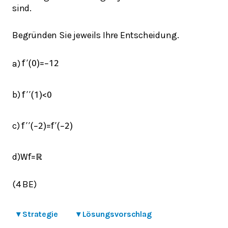
sind.
Begründen Sie jeweils Ihre Entscheidung.
a)
f
′
(
0
)
=
−
1
2
b)
f
′
′
(
1
)
<
0
c)
f
′
′
(
−
2
)
=
f
′
(
−
2
)
d)
W
f
=
ℝ
(4 BE)
▾
Strategie
▾
Lösungsvorschlag