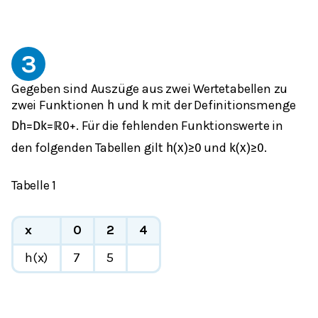
3
Gegeben sind Auszüge aus zwei Wertetabellen zu
zwei Funktionen
und
mit der Definitionsmenge
h
k
. Für die fehlenden Funktionswerte in
D
h
=
D
k
=
ℝ
0
+
den folgenden Tabellen gilt
und
.
h
(
x
)
≥
0
k
(
x
)
≥
0
Tabelle 1
x
0
2
4
h(x)
7
5