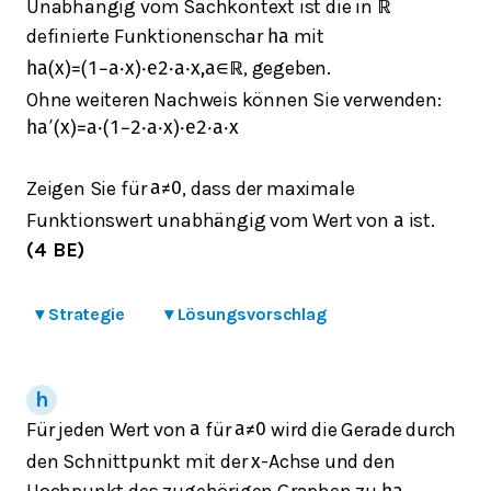
Unabhängig vom Sachkontext ist die in
ℝ
definierte Funktionenschar
mit
h
a
, gegeben.
h
a
(
x
)
=
(
1
−
a
⋅
x
)
⋅
e
2
⋅
a
⋅
x
,
a
∈
ℝ
Ohne weiteren Nachweis können Sie verwenden:
h
a
′
(
x
)
=
a
⋅
(
1
−
2
⋅
a
⋅
x
)
⋅
e
2
⋅
a
⋅
x
Zeigen Sie für
, dass der maximale
a
≠
0
Funktionswert unabhängig vom Wert von
ist.
a
(4 BE)
▾
Strategie
▾
Lösungsvorschlag
Für jeden Wert von
für
wird die Gerade durch
a
a
≠
0
den Schnittpunkt mit der
-Achse und den
x
Hochpunkt des zugehörigen Graphen zu