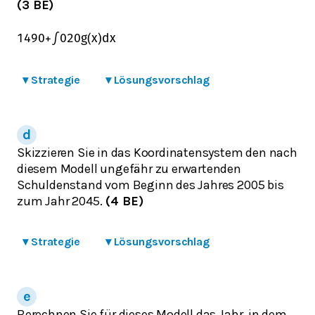
(3 BE)
1490
+
∫
0
20
g
(
x
)
d
x
▾
Strategie
▾
Lösungsvorschlag
Skizzieren Sie in das Koordinatensystem den nach
diesem Modell ungefähr zu erwartenden
Schuldenstand vom Beginn des Jahres 2005 bis
zum Jahr 2045.
(4 BE)
▾
Strategie
▾
Lösungsvorschlag
Berechnen Sie für dieses Modell das Jahr, in dem