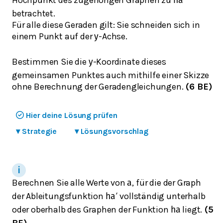
h
a
betrachtet.
Für alle diese Geraden gilt: Sie schneiden sich in
einem Punkt auf der
-Achse.
y
Bestimmen Sie die
-Koordinate dieses
y
gemeinsamen Punktes auch mithilfe einer Skizze
ohne Berechnung der Geradengleichungen.
(6 BE)
Hier deine Lösung prüfen
▾
Strategie
▾
Lösungsvorschlag
Berechnen Sie alle Werte von
, für die der Graph
a
der Ableitungsfunktion
vollständig unterhalb
h
a
′
oder oberhalb des Graphen der Funktion
liegt.
(5
h
a
BE)