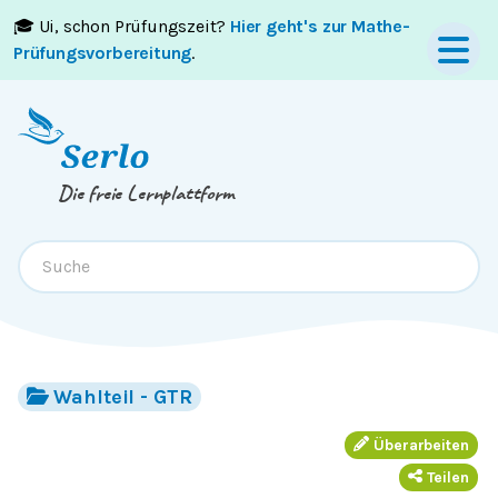
🎓 Ui, schon Prüfungszeit?
Hier geht's zur Mathe-
Springe zum
Inhalt
oder
Footer
Prüfungsvorbereitung
.
Die freie Lernplattform
Wahlteil - GTR
Überarbeiten
Teilen