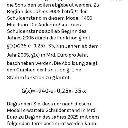
die Schulden sollen abgebaut werden. Zu
Beginn des Jahres 2005 beträgt der
Schuldenstand in diesem Modell 1490
Mrd. Euro. Die Änderungsrate des
Schuldenstands soll ab Beginn des
Jahres 2005 durch die Funktion
mit
g
,
in Jahren ab dem
g
(
x
)
=
235
⋅
e
−
0,25
x
−
35
x
Jahr 2005,
in Mrd. Euro pro Jahr,
g
(
x
)
beschrieben werden. Die Abbildung zeigt
den Graphen der Funktion
. Eine
g
Stammfunktion zu
lautet:
g
G
(
x
)
=
−
940
⋅
e
−
0,25
x
−
35
⋅
x
Begründen Sie, dass der nach diesem
Modell erwartete Schuldenstand in Mrd.
Euro zu Beginn des Jahres 2025 mit dem
folgenden Term bestimmt werden kann: