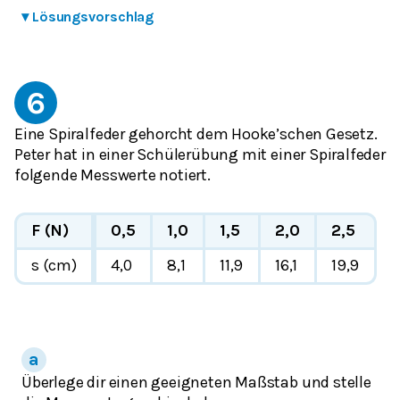
▾
Lösungsvorschlag
6
Eine Spiralfeder gehorcht dem Hooke’schen Gesetz.
Peter hat in einer Schülerübung mit einer Spiralfeder
folgende Messwerte notiert.
F (N)
0,5
1,0
1,5
2,0
2,5
s (cm)
4,0
8,1
11,9
16,1
19,9
Überlege dir einen geeigneten Maßstab und stelle