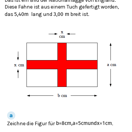
Das ist ein Bild der Nationalflagge von England.
Diese Fahne ist aus einem Tuch gefertigt worden,
das
lang und
breit ist.
5,40
m
3,00
m
Zeichne die Figur für
.
b
=
8
c
m
,
a
=
5
c
m
und
x
=
1
c
m