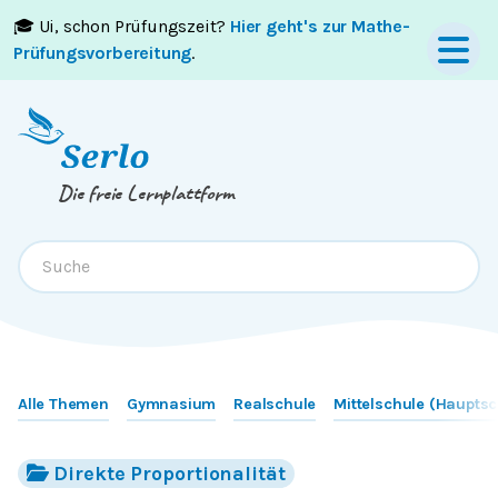
🎓 Ui, schon Prüfungszeit?
Hier geht's zur Mathe-
Springe zum
Inhalt
oder
Footer
Prüfungsvorbereitung
.
Die freie Lernplattform
Alle Themen
Gymnasium
Realschule
Mittelschule (Hauptsc
Direkte Proportionalität