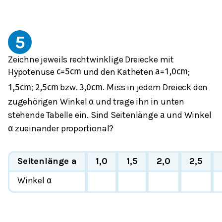
5
Zeichne jeweils rechtwinklige Dreiecke mit
Hypotenuse
und den Katheten
;
c
=
5
c
m
a
=
1,0
c
m
;
bzw.
. Miss in jedem Dreieck den
1,5
c
m
2,5
c
m
3,0
c
m
zugehörigen Winkel
und trage ihn in unten
α
stehende Tabelle ein. Sind Seitenlänge
und Winkel
a
zueinander proportional?
α
Seitenlänge a
1,0
1,5
2,0
2,5
Winkel
α