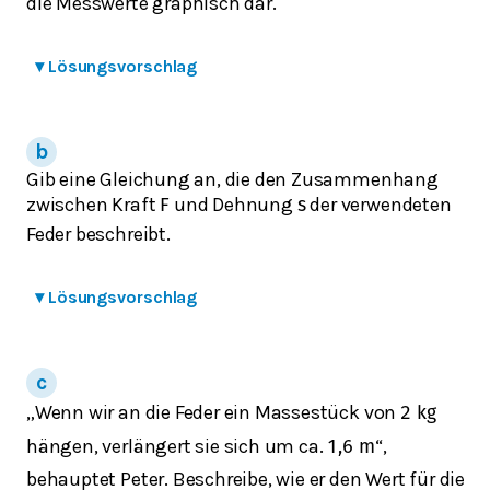
die Messwerte graphisch dar.
▾
Lösungsvorschlag
Gib eine Gleichung an, die den Zusammenhang
zwischen Kraft
und Dehnung
der verwendeten
F
s
Feder beschreibt.
▾
Lösungsvorschlag
„Wenn wir an die Feder ein Massestück von
2
k
g
hängen, verlängert sie sich um ca.
“,
1,6
m
behauptet Peter. Beschreibe, wie er den Wert für die