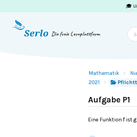
🎓 U
Springe zum
Inhalt
oder
Footer
Die freie Lernplattform
Mathematik
Ni
2021
Pflicht
Aufgabe P1
Eine Funktion
ist 
f