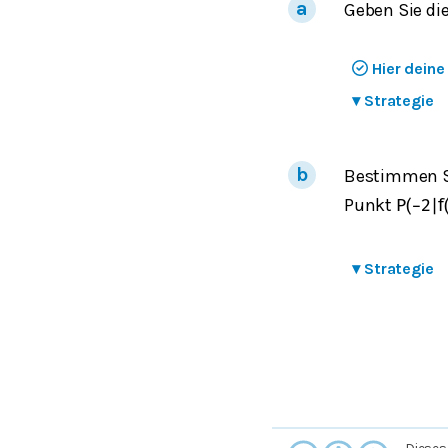
Geben Sie di
Hier dein
▾
Strategie
Bestimmen Si
Punkt
P
(
−
2
|
f
▾
Strategie