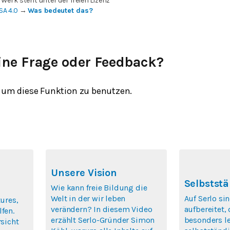
 Werk steht unter der freien Lizenz
SA 4.0
→
Was bedeutet das?
ine Frage oder Feedback?
um diese Funktion zu benutzen.
Unsere Vision
Selbststä
Wie kann freie Bildung die
Welt in der wir leben
Auf Serlo si
tures,
verändern? In diesem Video
aufbereitet,
fen.
erzählt Serlo-Gründer Simon
besonders le
rsicht