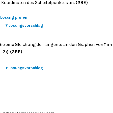
e Koordinaten des Scheitelpunktes an.
(2BE)
e Lösung prüfen
▾
Lösungsvorschlag
e eine Gleichung der Tangente an den Graphen von
im
f
.
(3BE)
(
−
2
)
)
▾
Lösungsvorschlag