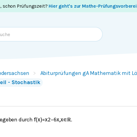
i, schon Prüfungszeit?
Hier geht's zur Mathe-Prüfungsvorbere
edersachsen
Abiturprüfungen gA Mathematik mit L
teil - Stochastik
gegeben durch
.
f
(
x
)
=
x
2
−
6
x
,
x
∈
ℝ