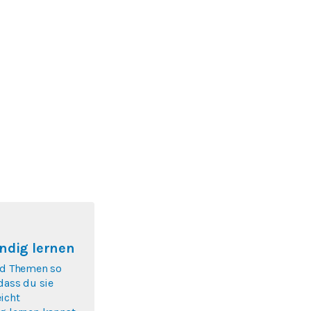
ndig lernen
nd Themen so
 dass du sie
icht