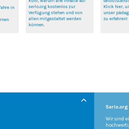
Köhl, warum alle Inhalte auf
selbstständi
serlo.org kostenlos zur
Klick hier, 
ahre in
Verfügung stehen und von
unser pädag
allen mitgestaltet werden
zu erfahren!
ernen
können.
Serlo.org
Wir sind e
hochwerti