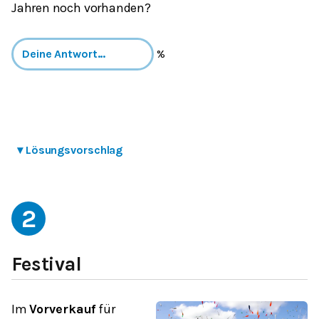
Jahren noch vorhanden?
%
▾
Lösungsvorschlag
2
Festival
Im
Vorverkauf
für