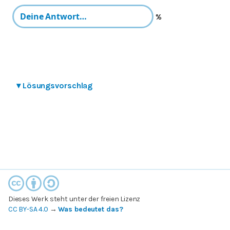
%
▾
Lösungsvorschlag
Dieses Werk steht unter der freien Lizenz
CC BY-SA 4.0
→
Was bedeutet das?