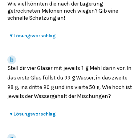
Wie viel könnten die nach der Lagerung
getrockneten Melonen noch wiegen? Gib eine
schnelle Schätzung an!
▾
Lösungsvorschlag
Stell dir vier Gläser mit jeweils
Mehl darin vor. In
1
g
das erste Glas füllst du
Wasser, in das zweite
99
g
, ins dritte
und ins vierte
. Wie hoch ist
98
g
90
g
50
g
jeweils der Wassergehalt der Mischungen?
▾
Lösungsvorschlag