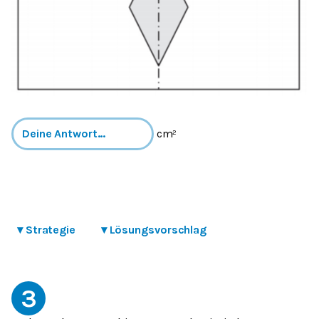
cm²
▾
Strategie
▾
Lösungsvorschlag
3