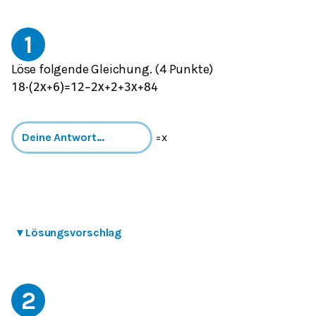
1
Löse folgende Gleichung. (4 Punkte)
1
8
⋅
(
2
x
+
6
)
=
1
2
−
2
x
+
2
+
3
x
+
8
4
=x
▾
Lösungsvorschlag
2