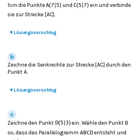
1cm die Punkte
und
ein und verbinde
A
(
7
|
5
)
C
(
5
|
7
)
sie zur Strecke [AC].
▾
Lösungsvorschlag
Zeichne die Senkrechte zur Strecke [AC] durch den
Punkt A.
▾
Lösungsvorschlag
Zeichne den Punkt
ein. Wähle den Punkt B
D
(
5
|
3
)
so, dass das Parallelogramm
entsteht und
A
B
C
D