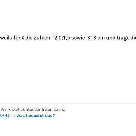
d
eweils für
die Zahlen
sowie
ein und trage di
x
−
2
;
0
;
1,5
3
1
3
 Werk steht unter der freien Lizenz
SA 4.0
→
Was bedeutet das?