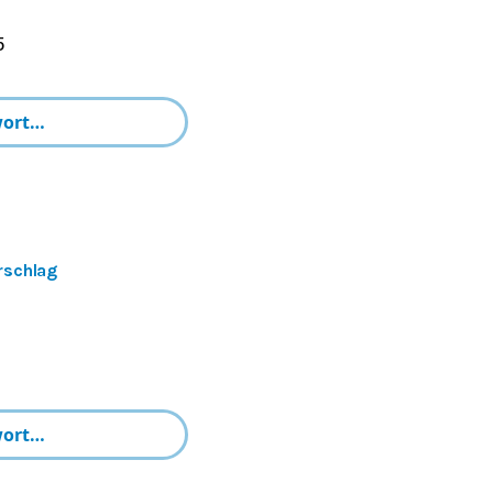
5
rschlag