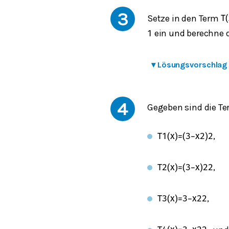
3
Setze in den Term
T
(
ein und berechne 
1
▾
Lösungsvorschlag
4
Gegeben sind die T
,
T
1
(
x
)
=
(
3
−
x
2
)
2
,
T
2
(
x
)
=
(
3
−
x
)
2
2
,
T
3
(
x
)
=
3
−
x
2
2