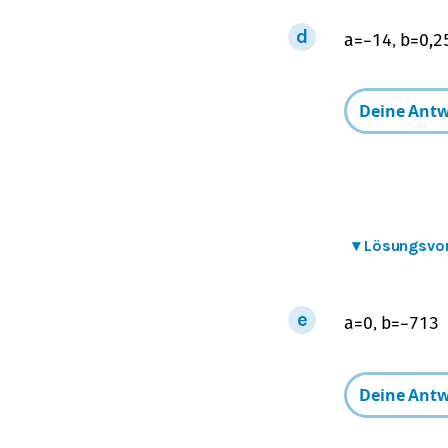
,
a
=
−
1
4
b
=
0,2
▾
Lösungsvo
,
a
=
0
b
=
−
7
13