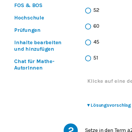
FOS & BOS
52
Hochschule
60
Prüfungen
45
Inhalte bearbeiten
und hinzufügen
51
Chat für Mathe-
AutorInnen
Klicke auf eine d
▾
Lösungsvorschlag
2
Setze in den Term
a