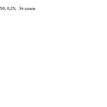
sowie
,50
;
0,25
;
3
4