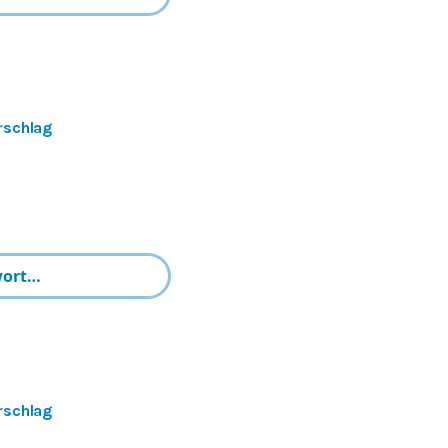
rschlag
rschlag