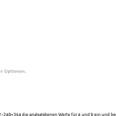
er Optionen.
die angegebenen Werte für
und
ein und be
2
−
2
ab
+
3
4
a
a
b