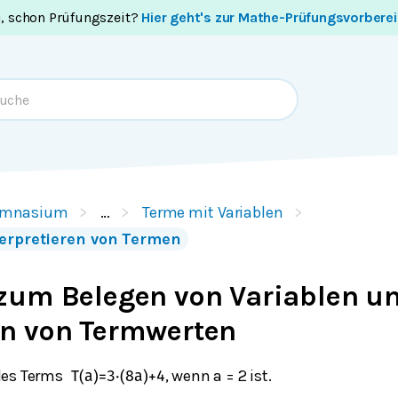
i, schon Prüfungszeit?
Hier geht's zur Mathe-Prüfungsvorbere
mnasium
…
Terme mit Variablen
terpretieren von Termen
zum Belegen von Variablen u
n von Termwerten
des Terms
, wenn a = 2 ist.
T
(
a
)
=
3
⋅
(
8
a
)
+
4