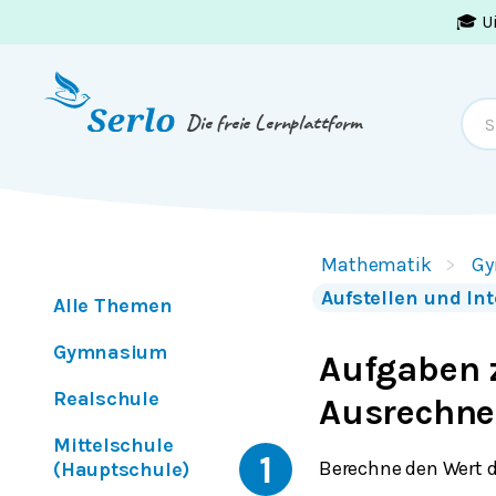
🎓 U
Springe zum
Inhalt
oder
Footer
Die freie Lernplattform
Mathematik
Gy
Aufstellen und In
Alle Themen
Gymnasium
Aufgaben 
Realschule
Ausrechne
Mittelschule
1
Berechne den Wert 
(Hauptschule)