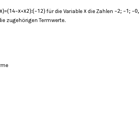
für die Variable
die Zahlen
x
)
=
(
1
4
−
x
+
x
2
)
:
(
−
1
2
)
x
−
2
;
−
1
;
−
0
die zugehörigen Termwerte.
erme