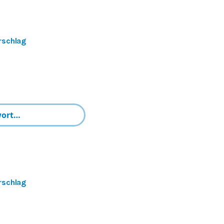
rschlag
rschlag