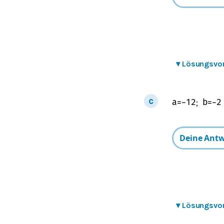
▾
Lösungsvo
;
a
=
−
1
2
b
=
−
2
▾
Lösungsvo