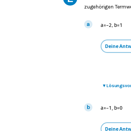
zugehörigen Termwe
,
a
=
−
2
b
=
1
▾
Lösungsvo
,
a
=
−
1
b
=
0