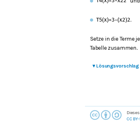
un
T
4
(
x
)
=
3
−
x
2
2
.
T
5
(
x
)
=
3
−
(
x
2
)
2
Setze in die Terme j
Tabelle zusammen.
▾
Lösungsvorschlag
Dieses
CC BY-