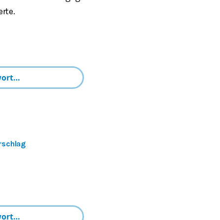
rte.
rschlag