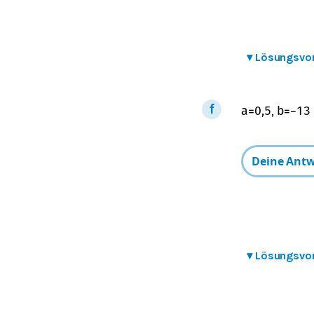
▾
Lösungsvo
,
a
=
0,5
b
=
−
1
3
▾
Lösungsvo