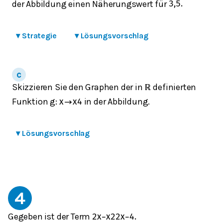
der Abbildung einen Näherungswert für
3,5
.
▾
Strategie
▾
Lösungsvorschlag
Skizzieren Sie den Graphen der in
definierten
ℝ
Funktion g:
in der Abbildung.
x
→
x
4
▾
Lösungsvorschlag
4
Gegeben ist der Term
2
x
−
x
2
2
x
−
4
.