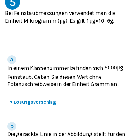
5
Bei Feinstaubmessungen verwendet man die
Einheit Mikrogramm (
). Es gilt
μ
g
1
μ
g
=
10
−
6
g
.
In einem Klassenzimmer befinden sich
6000
μ
g
Feinstaub. Geben Sie diesen Wert ohne
Potenzschreibweise in der Einheit Gramm an.
▾
Lösungsvorschlag
Die gezackte Linie in der Abbildung stellt für den