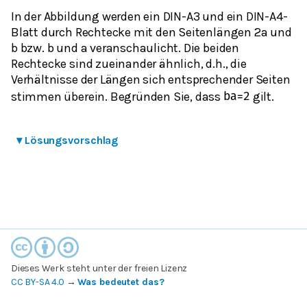
In der Abbildung werden ein DIN-A3 und ein DIN-A4-
Blatt durch Rechtecke mit den Seitenlängen 2a und
b bzw. b und a veranschaulicht. Die beiden
Rechtecke sind zueinander ähnlich, d.h., die
Verhältnisse der Längen sich entsprechender Seiten
stimmen überein. Begründen Sie, dass
gilt.
b
a
=
2
▾
Lösungsvorschlag
Dieses Werk steht unter der freien Lizenz
CC BY-SA 4.0
→
Was bedeutet das?