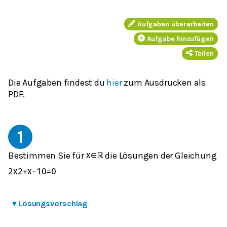
Aufgaben überarbeiten
Aufgabe hinzufügen
Teilen
Die Aufgaben findest du
hier
zum Ausdrucken als
PDF.
1
Bestimmen Sie für
die Lösungen der Gleichung
x
∈
ℝ
2
x
2
+
x
−
10
=
0
▾
Lösungsvorschlag