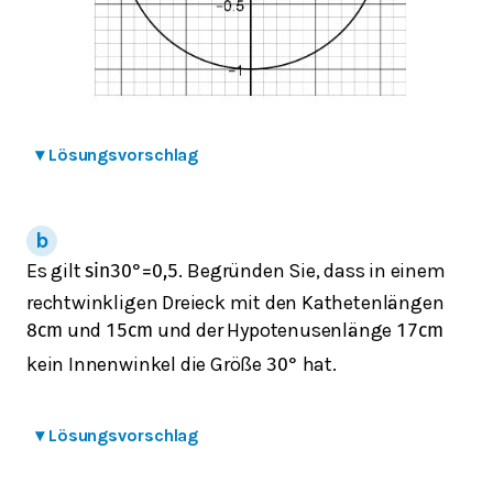
▾
Lösungsvorschlag
Es gilt
. Begründen Sie, dass in einem
sin
30
°
=
0,5
rechtwinkligen Dreieck mit den Kathetenlängen
und
und der Hypotenusenlänge
8
c
m
15
c
m
17
c
m
kein Innenwinkel die Größe
hat.
30
°
▾
Lösungsvorschlag