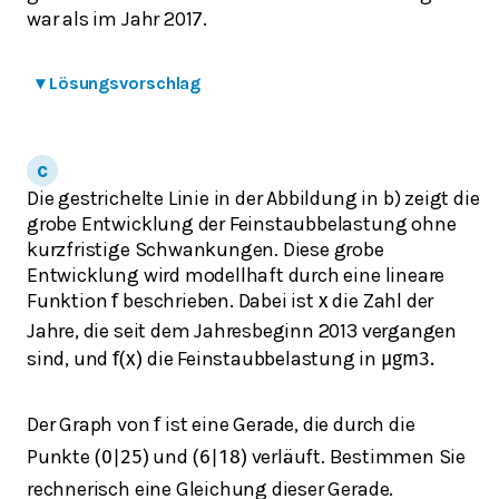
war als im Jahr 2017.
▾
Lösungsvorschlag
Die gestrichelte Linie in der Abbildung in b) zeigt die
grobe Entwicklung der Feinstaubbelastung ohne
kurzfristige Schwankungen. Diese grobe
Entwicklung wird modellhaft durch eine lineare
Funktion
beschrieben. Dabei ist
die Zahl der
f
x
Jahre, die seit dem Jahresbeginn 2013 vergangen
sind, und
die Feinstaubbelastung in
f
(
x
)
μ
g
m
3
.
Der Graph von
ist eine Gerade, die durch die
f
Punkte
und
verläuft. Bestimmen Sie
(
0
|
25
)
(
6
|
18
)
rechnerisch eine Gleichung dieser Gerade.