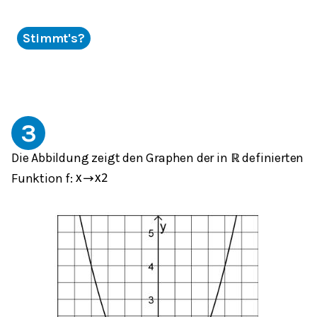
Stimmt's?
3
Die Abbildung zeigt den Graphen der in
definierten
ℝ
Funktion f:
x
→
x
2