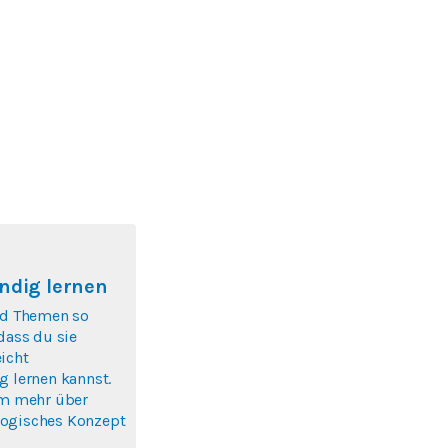
ndig lernen
nd Themen so
 dass du sie
icht
g lernen kannst.
um mehr über
ogisches Konzept