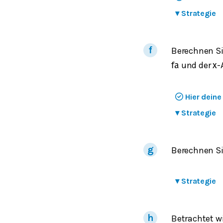
▾
Strategie
Berechnen Si
und der
-
f
a
x
Hier dein
▾
Strategie
Berechnen Si
▾
Strategie
Betrachtet w