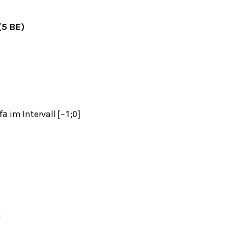
(5 BE)
im Intervall
f
a
[
−
1
;
0
]
m