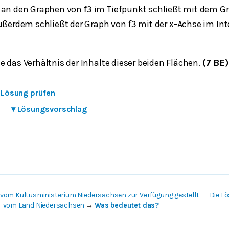
 an den Graphen von
im Tiefpunkt schließt mit dem 
f
3
Außerdem schließt der Graph von
mit der
-Achse im Int
f
3
x
 das Verhältnis der Inhalte dieser beiden Flächen.
(7 BE)
e Lösung prüfen
▾
Lösungsvorschlag
vom Kultusministerium Niedersachsen zur Verfügung gestellt --- Die 
T vom Land Niedersachsen
→
Was bedeutet das?