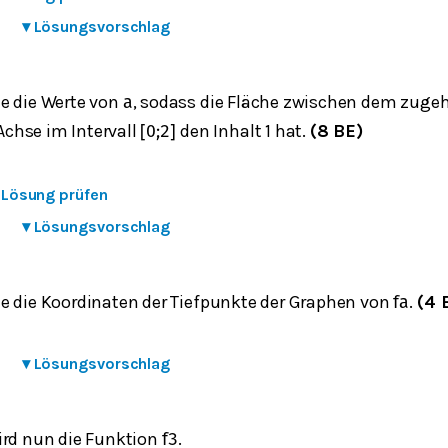
▾
Lösungsvorschlag
e die Werte von
, sodass die Fläche zwischen dem zuge
a
Achse im Intervall
den Inhalt 1 hat.
(8 BE)
[
0
;
2
]
e Lösung prüfen
▾
Lösungsvorschlag
e die Koordinaten der Tiefpunkte der Graphen von
.
(4 
f
a
▾
Lösungsvorschlag
ird nun die Funktion
.
f
3