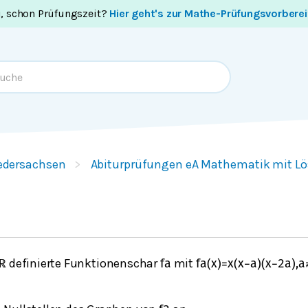
i, schon Prüfungszeit?
Hier geht's zur Mathe-Prüfungsvorbere
edersachsen
Abiturprüfungen eA Mathematik mit L
definierte Funktionenschar
mit
ℝ
f
a
f
a
(
x
)
=
x
(
x
−
a
)
(
x
−
2
a
)
,
a