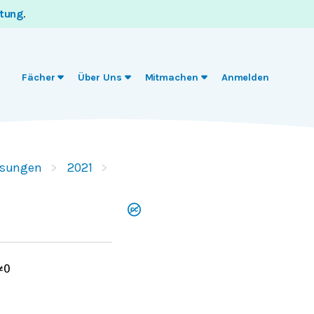
itung
.
Fächer
Über Uns
Mitmachen
Anmelden
ösungen
2021
≠
0