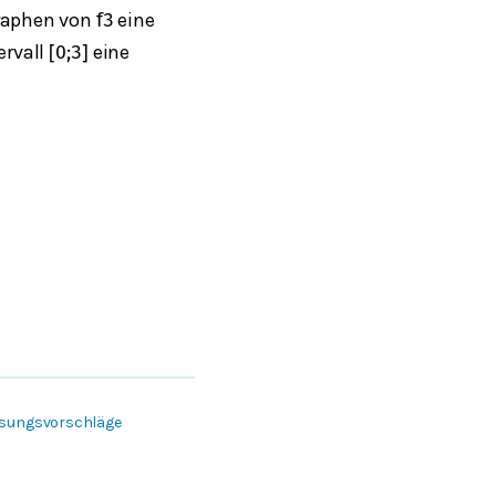
Graphen von
eine
f
3
ervall
eine
[
0
;
3
]
Lösungsvorschläge