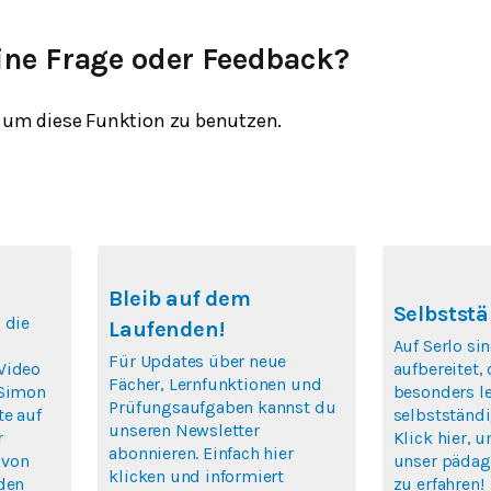
ine Frage oder Feedback?
um diese Funktion zu benutzen.
Bleib auf dem
Selbststä
 die
Laufenden!
Auf Serlo si
Für Updates über neue
Video
aufbereitet,
Fächer, Lernfunktionen und
 Simon
besonders le
Prüfungsaufgaben kannst du
te auf
selbstständi
unseren Newsletter
r
Klick hier, 
abonnieren. Einfach hier
 von
unser pädag
klicken und informiert
rden
zu erfahren!