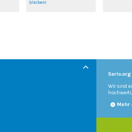
bleiben!
Serlo.org
Wir sind e
hochwerti
Mehr 