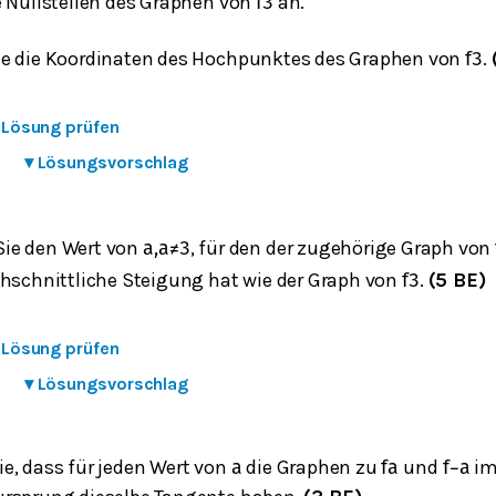
e Nullstellen des Graphen von
an.
f
3
e die Koordinaten des Hochpunktes des Graphen von
.
f
3
e Lösung prüfen
▾
Lösungsvorschlag
ie den Wert von
, für den der zugehörige Graph von
a
,
a
≠
3
chschnittliche Steigung hat wie der Graph von
.
(5 BE)
f
3
e Lösung prüfen
▾
Lösungsvorschlag
e, dass für jeden Wert von
die Graphen zu
und
i
a
f
a
f
−
a