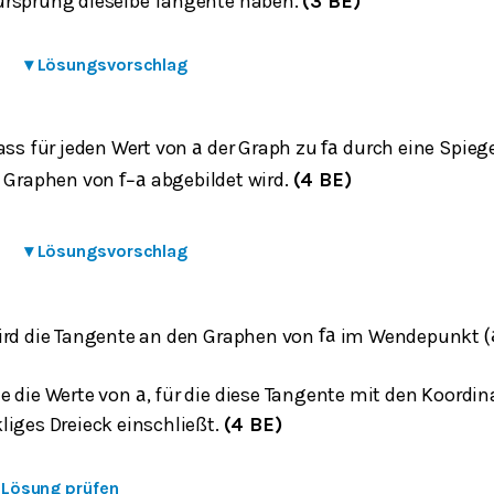
rsprung dieselbe Tangente haben.
(3 BE)
▾
Lösungsvorschlag
ass für jeden Wert von
der Graph zu
durch eine Spie
a
f
a
 Graphen von
abgebildet wird.
(4 BE)
f
−
a
▾
Lösungsvorschlag
ird die Tangente an den Graphen von
im Wendepunkt
f
a
(
e die Werte von
, für die diese Tangente mit den Koordi
a
liges Dreieck einschließt.
(4 BE)
e Lösung prüfen