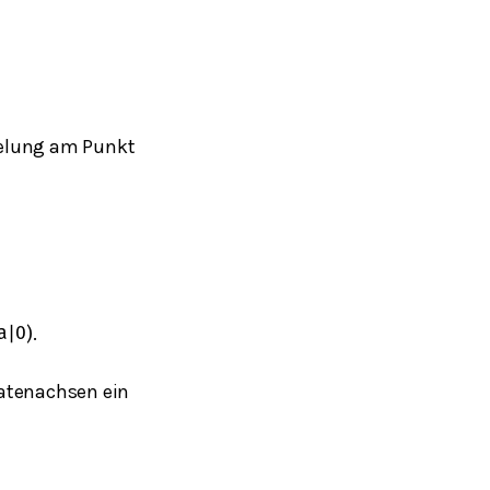
gelung am Punkt
.
a
|
0
)
natenachsen ein