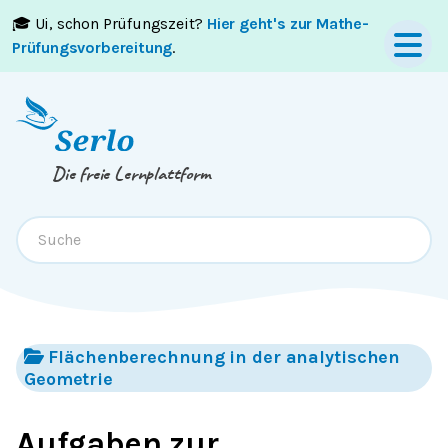
🎓 Ui, schon Prüfungszeit?
Hier geht's zur Mathe-
Springe zum
Inhalt
oder
Footer
Prüfungsvorbereitung
.
Die freie Lernplattform
Flächenberechnung in der analytischen
Geometrie
Aufgaben zur