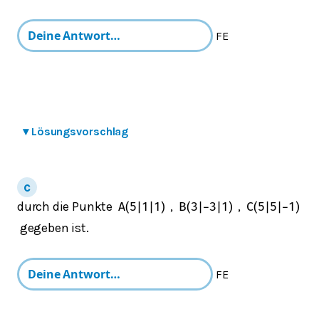
FE
▾
Lösungsvorschlag
durch die Punkte
,
,
A
(
5
|
1
|
1
)
B
(
3
|
−
3
|
1
)
C
(
5
|
5
|
−
1
)
gegeben ist.
FE