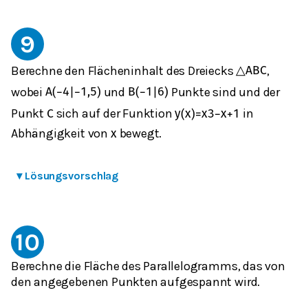
9
Berechne den Flächeninhalt des Dreiecks
,
△
A
B
C
wobei
und
Punkte sind und der
A
(
−
4
|
−
1,5
)
B
(
−
1
|
6
)
Punkt
sich auf der Funktion
in
C
y
(
x
)
=
x
3
−
x
+
1
Abhängigkeit von
bewegt.
x
▾
Lösungsvorschlag
10
Berechne die Fläche des Parallelogramms, das von
den angegebenen Punkten aufgespannt wird.