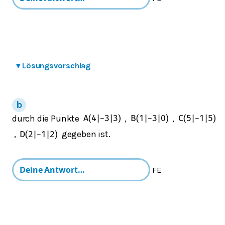
▾
Lösungsvorschlag
durch die Punkte
,
,
A
(
4
|
−
3
|
3
)
B
(
1
|
−
3
|
0
)
C
(
5
|
−
1
|
5
)
,
gegeben ist.
D
(
2
|
−
1
|
2
)
FE