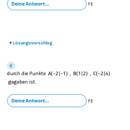
FE
▾
Lösungsvorschlag
durch die Punkte
,
,
A
(
−
2
|
−
1
)
B
(
1
|
2
)
C
(
−
2
|
4
)
gegeben ist.
FE