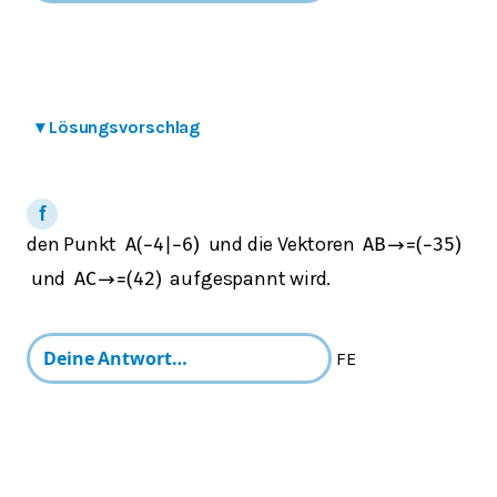
▾
Lösungsvorschlag
den Punkt
und die Vektoren
A
(
−
4
|
−
6
)
AB
→
=
(
−
3
5
)
und
aufgespannt wird.
AC
→
=
(
4
2
)
FE