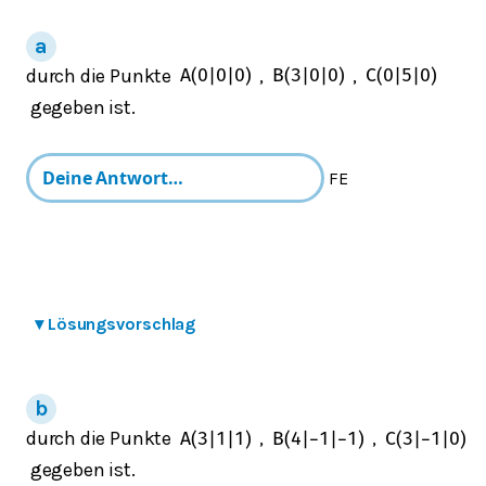
durch die Punkte
,
,
A
(
0
|
0
|
0
)
B
(
3
|
0
|
0
)
C
(
0
|
5
|
0
)
gegeben ist.
FE
▾
Lösungsvorschlag
durch die Punkte
,
,
A
(
3
|
1
|
1
)
B
(
4
|
−
1
|
−
1
)
C
(
3
|
−
1
|
0
)
gegeben ist.