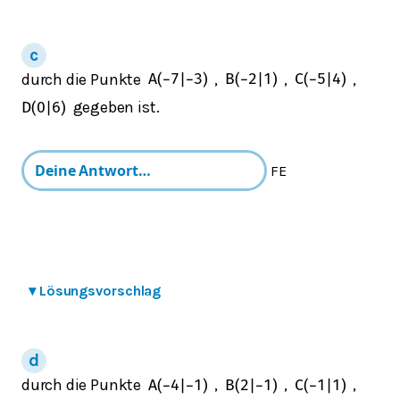
durch die Punkte
,
,
,
A
(
−
7
|
−
3
)
B
(
−
2
|
1
)
C
(
−
5
|
4
)
gegeben ist.
D
(
0
|
6
)
FE
▾
Lösungsvorschlag
durch die Punkte
,
,
,
A
(
−
4
|
−
1
)
B
(
2
|
−
1
)
C
(
−
1
|
1
)