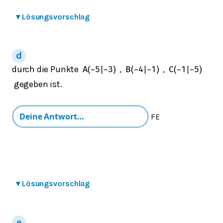
▾
Lösungsvorschlag
durch die Punkte
,
,
A
(
−
5
|
−
3
)
B
(
−
4
|
−
1
)
C
(
−
1
|
−
5
)
gegeben ist.
FE
▾
Lösungsvorschlag