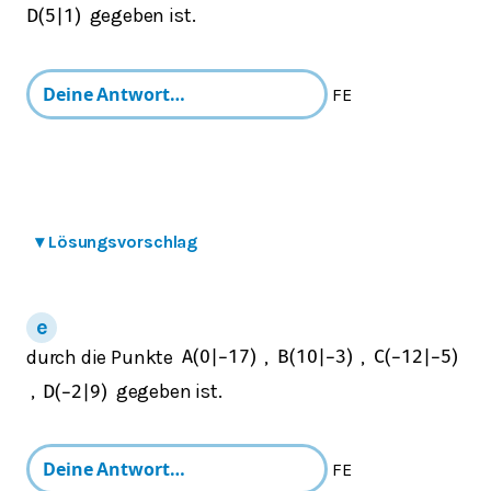
gegeben ist.
D
(
5
|
1
)
FE
▾
Lösungsvorschlag
durch die Punkte
,
,
A
(
0
|
−
17
)
B
(
10
|
−
3
)
C
(
−
12
|
−
5
)
,
gegeben ist.
D
(
−
2
|
9
)
FE