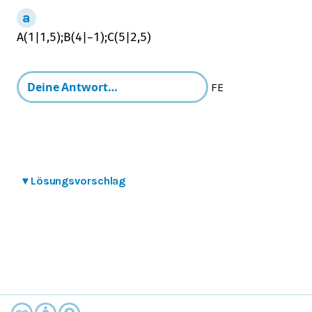
A
(
1
|
1,5
)
;
B
(
4
|
−
1
)
;
C
(
5
|
2,5
)
FE
▾
Lösungsvorschlag