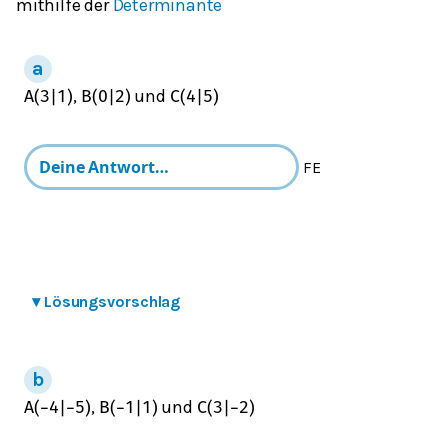
mithilfe der
Determinante
,
und
A
(
3
|
1
)
B
(
0
|
2
)
C
(
4
|
5
)
FE
▾
Lösungsvorschlag
,
und
A
(
−
4
|
−
5
)
B
(
−
1
|
1
)
C
(
3
|
−
2
)