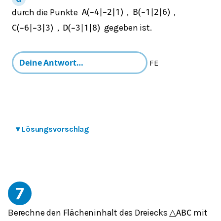
durch die Punkte
,
,
A
(
−
4
|
−
2
|
1
)
B
(
−
1
|
2
|
6
)
,
gegeben ist.
C
(
−
6
|
−
3
|
3
)
D
(
−
3
|
1
|
8
)
FE
▾
Lösungsvorschlag
7
Berechne den Flächeninhalt des Dreiecks
mit
△
A
B
C