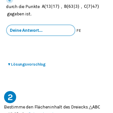
durch die Punkte
,
,
A
(
13
|
17
)
B
(
63
|
3
)
C
(
7
|
47
)
gegeben ist.
FE
▾
Lösungsvorschlag
2
Bestimme den Flächeninhalt des Dreiecks
△
A
B
C