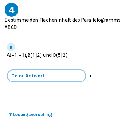
4
Bestimme den Flächeninhalt des Parallelogramms
A
B
C
D
und
A
(
−
1
|
−
1
)
,
B
(
1
|
2
)
D
(
5
|
2
)
FE
▾
Lösungsvorschlag