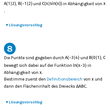
,
und
in Abhängigkeit von
A
(
1
|
2
)
B
(
−
1
|
2
)
C
(
x
|
sin
(
x
)
)
x
.
▾
Lösungsvorschlag
8
Die Punkte sind gegeben durch
und
,
A
(
−
3
|
4
)
B
(
0
|
1
)
C
bewegt sich dabei auf der Funktion
in
ln
(
x
−
3
)
Abhängigkeit von
.
x
Bestimme zuerst den
Definitionsbereich
von
und
x
dann den Flächeninhalt des Dreiecks
.
Δ
A
B
C
▾
Lösungsvorschlag