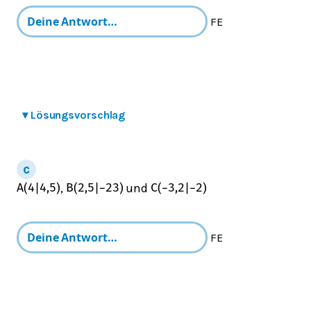
FE
▾
Lösungsvorschlag
,
und
A
(
4
|
4,5
)
B
(
2,5
|
−
2
3
)
C
(
−
3,2
|
−
2
)
FE