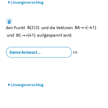
▾
Lösungsvorschlag
den Punkt
und die Vektoren
B
(
2
|
3
)
BA
→
=
(
−
4
1
)
und
aufgespannt wird.
BC
→
=
(
4
1
)
FE
▾
Lösungsvorschlag