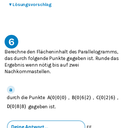
▾
Lösungsvorschlag
6
Berechne den Flächeninhalt des Parallelogramms,
das durch folgende Punkte gegeben ist. Runde das
Ergebnis wenn nötig bis auf zwei
Nachkommastellen.
durch die Punkte
,
,
,
A
(
0
|
0
|
0
)
B
(
0
|
6
|
2
)
C
(
0
|
2
|
6
)
gegeben ist.
D
(
0
|
8
|
8
)
FE