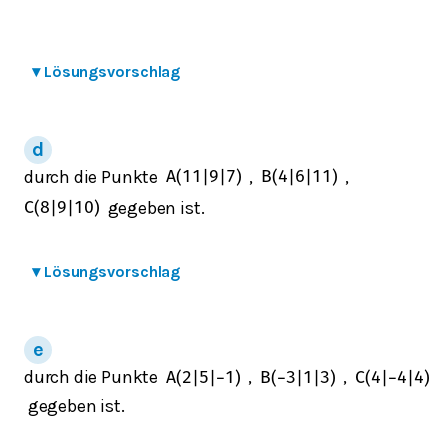
▾
Lösungsvorschlag
durch die Punkte
,
,
A
(
11
|
9
|
7
)
B
(
4
|
6
|
11
)
gegeben ist.
C
(
8
|
9
|
10
)
▾
Lösungsvorschlag
durch die Punkte
,
,
A
(
2
|
5
|
−
1
)
B
(
−
3
|
1
|
3
)
C
(
4
|
−
4
|
4
)
gegeben ist.