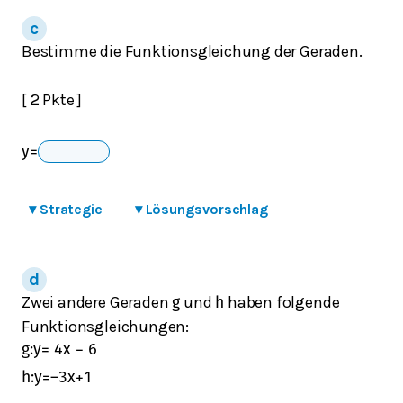
Bestimme die Funktionsgleichung der Geraden.
[ 2 Pkte ]
y
=
▾
Strategie
▾
Lösungsvorschlag
Zwei andere Geraden
und
haben folgende
g
h
Funktionsgleichungen:
g
:
y
=
4
x
−
6
h
:
y
=
–
3
x
+
1