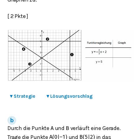
[ 2 Pkte ]
▾
Strategie
▾
Lösungsvorschlag
Durch die Punkte
und
verläuft eine Gerade.
A
B
Trage die Punkte
und
in das
A
(
0
|
–
1
)
B
(
5
|
2
)