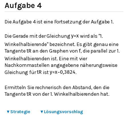
Aufgabe 4
Die Aufgabe 4 ist eine Fortsetzung der Aufgabe 1.
Die Gerade mit der Gleichung
wird als "1.
y
=
x
Winkelhalbierende" bezeichnet. Es gibt genau eine
Tangente
an den Graphen von
, die parallel zur 1.
t
R
f
Winkelhalbierenden ist. Eine mit vier
Nachkommastellen angegebene näherungsweise
Gleichung für
ist
.
t
R
y
=
x
−
0,3824
Ermitteln Sie rechnerisch den Abstand, den die
Tangente
von der 1. Winkelhalbierenden hat.
t
R
▾
Strategie
▾
Lösungsvorschlag