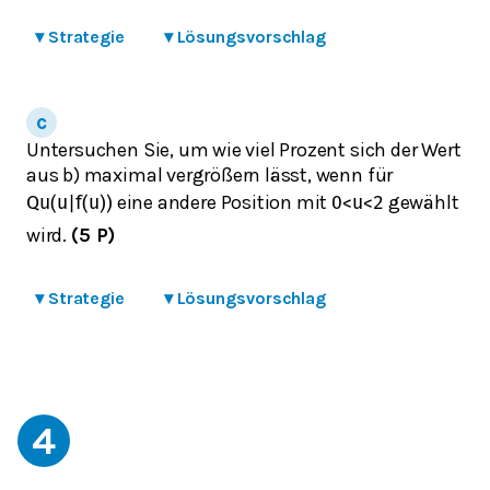
▾
Strategie
▾
Lösungsvorschlag
Untersuchen Sie, um wie viel Prozent sich der Wert
aus b) maximal vergrößern lässt, wenn für
eine andere Position mit
gewählt
Q
u
(
u
|
f
(
u
)
)
0
<
u
<
2
wird.
(5 P)
▾
Strategie
▾
Lösungsvorschlag
4