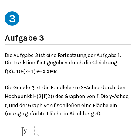
3
Aufgabe 3
Die Aufgabe 3 ist eine Fortsetzung der Aufgabe 1.
Die Funktion
ist gegeben durch die Gleichung
f
.
f
(
x
)
=
10
⋅
(
x
−
1
)
⋅
e
−
x
,
x
∈
ℝ
Die Gerade
ist die Parallele zur
-Achse durch den
g
x
Hochpunkt
des Graphen von
. Die
-Achse,
H
(
2
|
f
(
2
)
)
f
y
und der Graph von
schließen eine Fläche ein
g
f
(orange gefärbte Fläche in Abbildung 3).