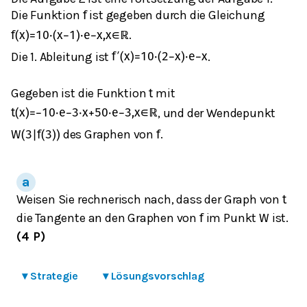
Die Funktion
ist gegeben durch die Gleichung
f
.
f
(
x
)
=
10
⋅
(
x
−
1
)
⋅
e
−
x
,
x
∈
ℝ
Die 1. Ableitung ist
.
f
′
(
x
)
=
10
⋅
(
2
−
x
)
⋅
e
−
x
Gegeben ist die Funktion
mit
t
, und der Wendepunkt
t
(
x
)
=
−
10
⋅
e
−
3
⋅
x
+
50
⋅
e
−
3
,
x
∈
ℝ
des Graphen von
.
W
(
3
|
f
(
3
)
)
f
Weisen Sie rechnerisch nach, dass der Graph von
t
die Tangente an den Graphen von
im Punkt
ist.
f
W
(4 P)
▾
Strategie
▾
Lösungsvorschlag