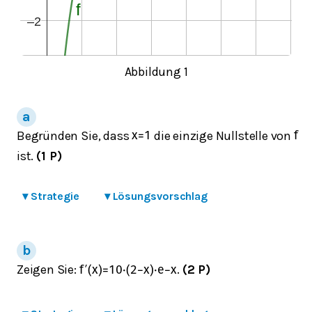
Abbildung 1
Begründen Sie, dass
die einzige Nullstelle von
x
=
1
f
ist.
(1 P)
▾
Strategie
▾
Lösungsvorschlag
Zeigen Sie:
.
(2 P)
f
′
(
x
)
=
10
⋅
(
2
−
x
)
⋅
e
−
x