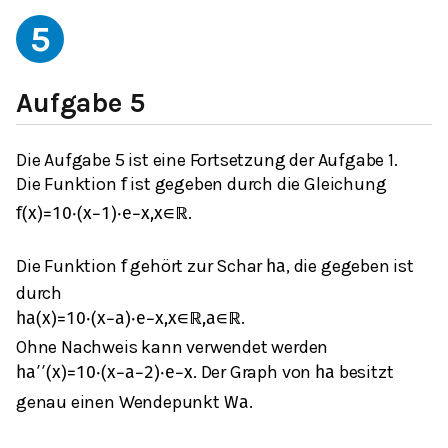
5
Aufgabe 5
Die Aufgabe 5 ist eine Fortsetzung der Aufgabe 1.
Die Funktion
ist gegeben durch die Gleichung
f
.
f
(
x
)
=
10
⋅
(
x
−
1
)
⋅
e
−
x
,
x
∈
ℝ
Die Funktion
gehört zur Schar
, die gegeben ist
f
h
a
durch
.
h
a
(
x
)
=
10
⋅
(
x
−
a
)
⋅
e
−
x
,
x
∈
ℝ
,
a
∈
ℝ
Ohne Nachweis kann verwendet werden
. Der Graph von
besitzt
h
a
′
′
(
x
)
=
10
⋅
(
x
−
a
−
2
)
⋅
e
−
x
h
a
genau einen Wendepunkt
.
W
a