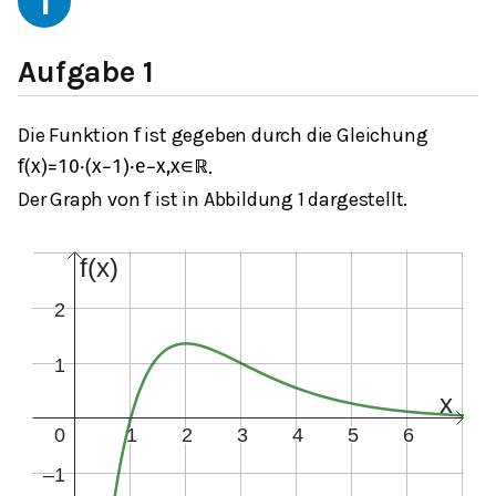
1
Aufgabe 1
Die Funktion
ist gegeben durch die Gleichung
f
.
f
(
x
)
=
10
⋅
(
x
−
1
)
⋅
e
−
x
,
x
∈
ℝ
Der Graph von
ist in Abbildung 1 dargestellt.
f