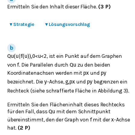
Ermitteln Sie den Inhalt dieser Fläche.
(3 P)
▾
Strategie
▾
Lösungsvorschlag
, ist ein Punkt auf dem Graphen
Q
u
(
u
|
f
(
u
)
)
,
0
<
u
<
2
von
. Die Parallelen durch
zu den beiden
f
Q
u
Koordinatenachsen werden mit
und
p
x
p
y
bezeichnet. Die
-Achse,
und
begrenzen ein
y
g
,
p
x
p
y
Rechteck (siehe schraffierte Fläche in Abbildung 3).
Ermitteln Sie den Flächeninhalt dieses Rechtecks
für den Fall, dass
mit dem Schnittpunkt
Q
u
übereinstimmt, den der Graph von
mit der
-Achse
f
x
hat.
(2 P)