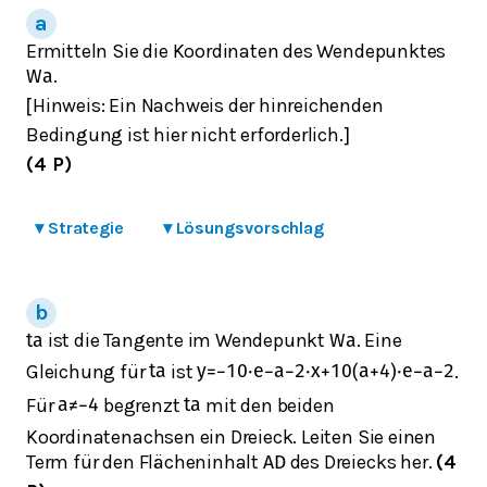
Ermitteln Sie die Koordinaten des Wendepunktes
.
W
a
Hinweis: Ein Nachweis der hinreichenden
[
Bedingung ist hier nicht erforderlich.
]
(4 P)
▾
Strategie
▾
Lösungsvorschlag
ist die Tangente im Wendepunkt
. Eine
t
a
W
a
Gleichung für
ist
.
t
a
y
=
−
10
⋅
e
−
a
−
2
⋅
x
+
10
(
a
+
4
)
⋅
e
−
a
−
2
Für
begrenzt
mit den beiden
a
≠
−
4
t
a
Koordinatenachsen ein Dreieck. Leiten Sie einen
Term für den Flächeninhalt
des Dreiecks her.
(4
A
D