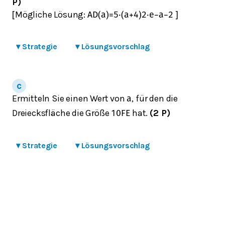
P)
Mögliche Lösung:
[
A
D
(
a
)
=
5
⋅
(
a
+
4
)
2
⋅
e
−
a
−
2
]
▾
Strategie
▾
Lösungsvorschlag
Ermitteln Sie einen Wert von
, für den die
a
Dreiecksfläche die Größe
hat.
(2 P)
10
FE
▾
Strategie
▾
Lösungsvorschlag