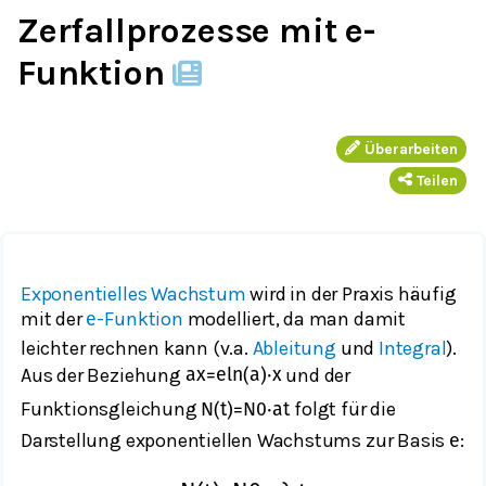
Zerfallprozesse mit e-
Funktion
Überarbeiten
Teilen
Exponentielles Wachstum
wird in der Praxis häufig
mit der
-Funktion
modelliert, da man damit
e
leichter rechnen kann (v.a.
Ableitung
und
Integral
).
Aus der Beziehung
und der
a
x
=
e
ln
(
a
)
⋅
x
Funktionsgleichung
folgt für die
N
(
t
)
=
N
0
⋅
a
t
Darstellung exponentiellen Wachstums zur Basis
:
e